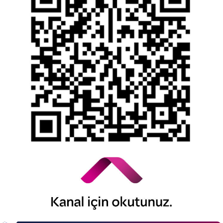
Kişisel Verilerin Korunması
YTM - Zamanaşımına Uğrayacak Emanet ve
Alacaklar
Kamuyu Aydınlatma Esaslarına İlişkin Duyuru