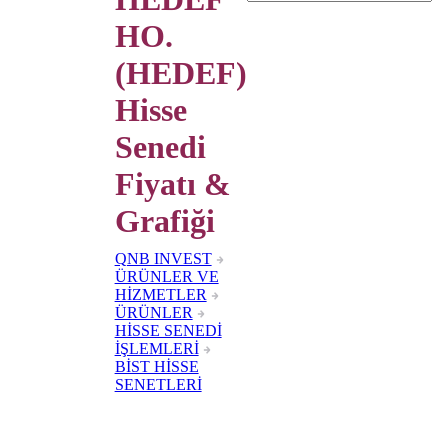
HO.
(HEDEF)
Hisse
Senedi
Fiyatı &
Grafiği
QNB INVEST
ÜRÜNLER VE
HİZMETLER
ÜRÜNLER
HİSSE SENEDİ
İŞLEMLERİ
BİST HİSSE
SENETLERİ