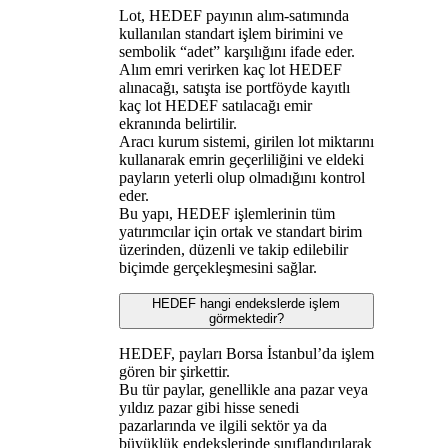
Lot, HEDEF payının alım-satımında
kullanılan standart işlem birimini ve
sembolik “adet” karşılığını ifade eder.
Alım emri verirken kaç lot HEDEF
alınacağı, satışta ise portföyde kayıtlı
kaç lot HEDEF satılacağı emir
ekranında belirtilir.
Aracı kurum sistemi, girilen lot miktarını
kullanarak emrin geçerliliğini ve eldeki
payların yeterli olup olmadığını kontrol
eder.
Bu yapı, HEDEF işlemlerinin tüm
yatırımcılar için ortak ve standart birim
üzerinden, düzenli ve takip edilebilir
biçimde gerçekleşmesini sağlar.
HEDEF hangi endekslerde işlem
görmektedir?
HEDEF, payları Borsa İstanbul’da işlem
gören bir şirkettir.
Bu tür paylar, genellikle ana pazar veya
yıldız pazar gibi hisse senedi
pazarlarında ve ilgili sektör ya da
büyüklük endekslerinde sınıflandırılarak