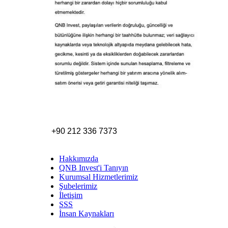
+90 212 336 7373
Hakkımızda
QNB Invest'i Tanıyın
Kurumsal Hizmetlerimiz
Şubelerimiz
İletişim
SSS
İnsan Kaynakları