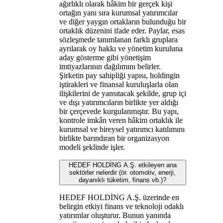
ağırlıklı olarak hâkim bir gerçek kişi
ortağın yanı sıra kurumsal yatırımcılar
ve diğer yaygın ortakların bulunduğu bir
ortaklık düzenini ifade eder. Paylar, esas
sözleşmede tanımlanan farklı gruplara
ayrılarak oy hakkı ve yönetim kuruluna
aday gösterme gibi yönetişim
imtiyazlarının dağılımını belirler.
Şirketin pay sahipliği yapısı, holdingin
iştirakleri ve finansal kuruluşlarla olan
ilişkilerini de yansıtacak şekilde, grup içi
ve dışı yatırımcıların birlikte yer aldığı
bir çerçevede kurgulanmıştır. Bu yapı,
kontrole imkân veren hâkim ortaklık ile
kurumsal ve bireysel yatırımcı katılımını
birlikte barındıran bir organizasyon
modeli şeklinde işler.
HEDEF HOLDİNG A.Ş. etkileyen ana
sektörler nelerdir (ör. otomotiv, enerji,
dayanıklı tüketim, finans vb.)?
HEDEF HOLDİNG A.Ş. üzerinde en
belirgin etkiyi finans ve teknoloji odaklı
yatırımlar oluşturur. Bunun yanında