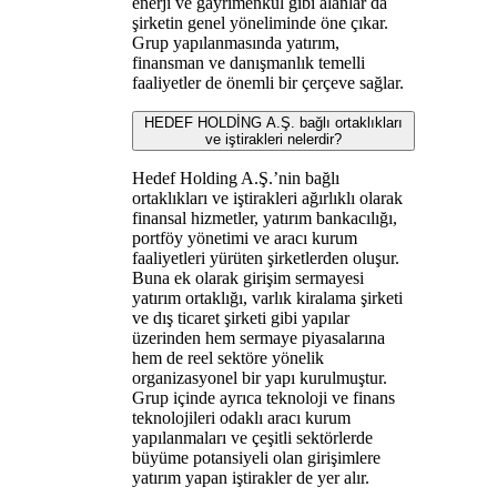
enerji ve gayrimenkul gibi alanlar da
şirketin genel yöneliminde öne çıkar.
Grup yapılanmasında yatırım,
finansman ve danışmanlık temelli
faaliyetler de önemli bir çerçeve sağlar.
HEDEF HOLDİNG A.Ş. bağlı ortaklıkları
ve iştirakleri nelerdir?
Hedef Holding A.Ş.’nin bağlı
ortaklıkları ve iştirakleri ağırlıklı olarak
finansal hizmetler, yatırım bankacılığı,
portföy yönetimi ve aracı kurum
faaliyetleri yürüten şirketlerden oluşur.
Buna ek olarak girişim sermayesi
yatırım ortaklığı, varlık kiralama şirketi
ve dış ticaret şirketi gibi yapılar
üzerinden hem sermaye piyasalarına
hem de reel sektöre yönelik
organizasyonel bir yapı kurulmuştur.
Grup içinde ayrıca teknoloji ve finans
teknolojileri odaklı aracı kurum
yapılanmaları ve çeşitli sektörlerde
büyüme potansiyeli olan girişimlere
yatırım yapan iştirakler de yer alır.