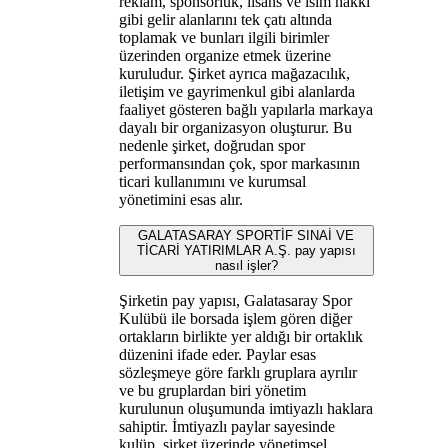
reklam, sponsorluk, lisans ve isim hakkı
gibi gelir alanlarını tek çatı altında
toplamak ve bunları ilgili birimler
üzerinden organize etmek üzerine
kuruludur. Şirket ayrıca mağazacılık,
iletişim ve gayrimenkul gibi alanlarda
faaliyet gösteren bağlı yapılarla markaya
dayalı bir organizasyon oluşturur. Bu
nedenle şirket, doğrudan spor
performansından çok, spor markasının
ticari kullanımını ve kurumsal
yönetimini esas alır.
GALATASARAY SPORTİF SINAİ VE
TİCARİ YATIRIMLAR A.Ş. pay yapısı
nasıl işler?
Şirketin pay yapısı, Galatasaray Spor
Kulübü ile borsada işlem gören diğer
ortakların birlikte yer aldığı bir ortaklık
düzenini ifade eder. Paylar esas
sözleşmeye göre farklı gruplara ayrılır
ve bu gruplardan biri yönetim
kurulunun oluşumunda imtiyazlı haklara
sahiptir. İmtiyazlı paylar sayesinde
kulüp, şirket üzerinde yönetimsel