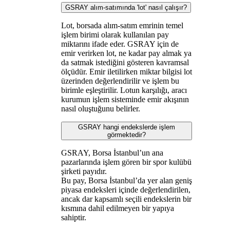
GSRAY alım-satımında 'lot' nasıl çalışır?
Lot, borsada alım-satım emrinin temel
işlem birimi olarak kullanılan pay
miktarını ifade eder. GSRAY için de
emir verirken lot, ne kadar pay almak ya
da satmak istediğini gösteren kavramsal
ölçüdür. Emir iletilirken miktar bilgisi lot
üzerinden değerlendirilir ve işlem bu
birimle eşleştirilir. Lotun karşılığı, aracı
kurumun işlem sisteminde emir akışının
nasıl oluştuğunu belirler.
GSRAY hangi endekslerde işlem
görmektedir?
GSRAY, Borsa İstanbul’un ana
pazarlarında işlem gören bir spor kulübü
şirketi payıdır.
Bu pay, Borsa İstanbul’da yer alan geniş
piyasa endeksleri içinde değerlendirilen,
ancak dar kapsamlı seçili endekslerin bir
kısmına dahil edilmeyen bir yapıya
sahiptir.