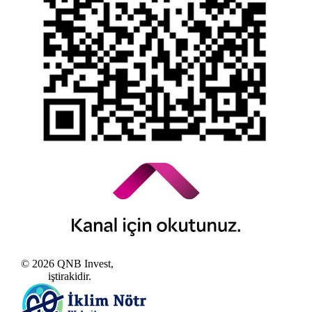
Kamuyu Aydınlatma Esaslarına İlişkin Duyuru
© 2026 QNB Invest,
QNB
iştirakidir.