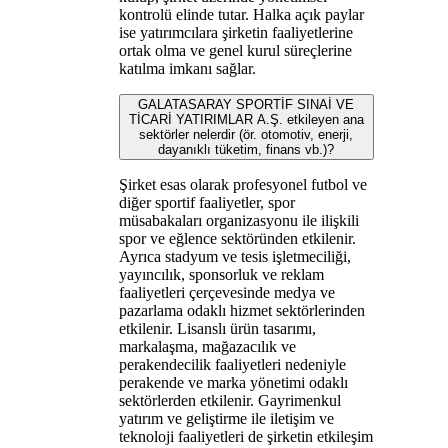
kontrolü elinde tutar. Halka açık paylar
ise yatırımcılara şirketin faaliyetlerine
ortak olma ve genel kurul süreçlerine
katılma imkanı sağlar.
GALATASARAY SPORTİF SINAİ VE
TİCARİ YATIRIMLAR A.Ş. etkileyen ana
sektörler nelerdir (ör. otomotiv, enerji,
dayanıklı tüketim, finans vb.)?
Şirket esas olarak profesyonel futbol ve
diğer sportif faaliyetler, spor
müsabakaları organizasyonu ile ilişkili
spor ve eğlence sektöründen etkilenir.
Ayrıca stadyum ve tesis işletmeciliği,
yayıncılık, sponsorluk ve reklam
faaliyetleri çerçevesinde medya ve
pazarlama odaklı hizmet sektörlerinden
etkilenir. Lisanslı ürün tasarımı,
markalaşma, mağazacılık ve
perakendecilik faaliyetleri nedeniyle
perakende ve marka yönetimi odaklı
sektörlerden etkilenir. Gayrimenkul
yatırım ve geliştirme ile iletişim ve
teknoloji faaliyetleri de şirketin etkileşim