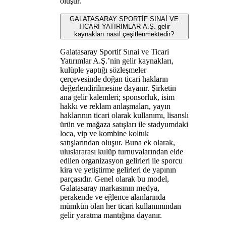
oluşur.
GALATASARAY SPORTİF SINAİ VE
TİCARİ YATIRIMLAR A.Ş. gelir
kaynakları nasıl çeşitlenmektedir?
Galatasaray Sportif Sınai ve Ticari
Yatırımlar A.Ş.’nin gelir kaynakları,
kulüple yaptığı sözleşmeler
çerçevesinde doğan ticari hakların
değerlendirilmesine dayanır. Şirketin
ana gelir kalemleri; sponsorluk, isim
hakkı ve reklam anlaşmaları, yayın
haklarının ticari olarak kullanımı, lisanslı
ürün ve mağaza satışları ile stadyumdaki
loca, vip ve kombine koltuk
satışlarından oluşur. Buna ek olarak,
uluslararası kulüp turnuvalarından elde
edilen organizasyon gelirleri ile sporcu
kira ve yetiştirme gelirleri de yapının
parçasıdır. Genel olarak bu model,
Galatasaray markasının medya,
perakende ve eğlence alanlarında
mümkün olan her ticari kullanımından
gelir yaratma mantığına dayanır.