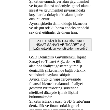
Şirket unvanında yer alan gayrimenkul
ve inşaat ifadesi nedeniyle, genel olarak
inşaat ve gayrimenkul piyasasındaki
koşullar da dolaylı etki alanı içinde
düşünülebilir.
Ayrıca şirketin dahil olduğu hizmetler
ve ulaşım odaklı borsa endekslerindeki
sektörel eğilimler de önem taşır.
GSD DENİZCİLİK GAYRİMENKUL
İNŞAAT SANAYİ VE TİCARET A.Ş.
bağlı ortaklıkları ve iştirakleri nelerdir?
GSD Denizcilik Gayrimenkul İnşaat
Sanayi ve Ticaret A.Ş., denizcilik
alanında faaliyet gösteren yurt dışı
denizcilik şirketlerinde bağlı ortaklık
statüsünde paylara sahiptir.
Ayrıca grup içi yapı çerçevesinde
finansal hizmetler alanında faaliyet
gösteren bir faktoring şirketinde
niteliksel düzeyde iştirak ilişkisi
bulunmaktadır.
Şirketin iştirak yapısı, GSD Grubu’nun
denizcilik ve finans odaklı genel