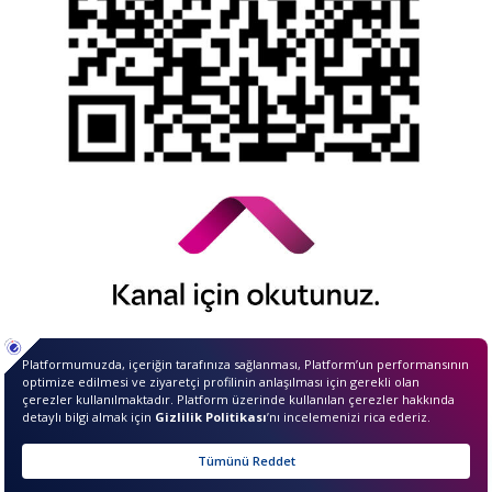
© 2026 QNB Invest,
QNB
iştirakidir.
Merhaba ben InvestIQ. Size
nasıl yardımcı olabilirim?