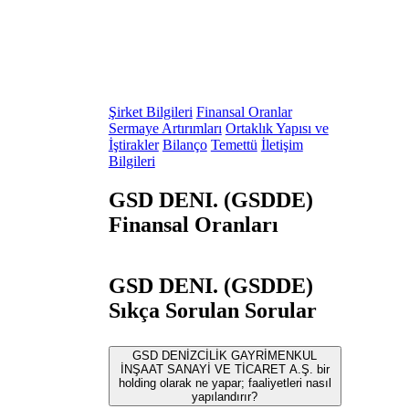
Şirket Bilgileri
Finansal Oranlar
Sermaye Artırımları
Ortaklık Yapısı ve
İştirakler
Bilanço
Temettü
İletişim
Bilgileri
GSD DENI. (GSDDE)
Finansal Oranları
GSD DENI. (GSDDE)
Sıkça Sorulan Sorular
GSD DENİZCİLİK GAYRİMENKUL
İNŞAAT SANAYİ VE TİCARET A.Ş. bir
holding olarak ne yapar; faaliyetleri nasıl
yapılandırır?