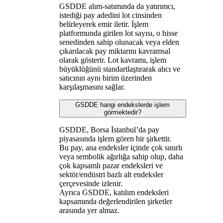
GSDDE alım-satımında da yatırımcı,
istediği pay adedini lot cinsinden
belirleyerek emir iletir. İşlem
platformunda girilen lot sayısı, o hisse
senedinden sahip olunacak veya elden
çıkarılacak pay miktarını kavramsal
olarak gösterir. Lot kavramı, işlem
büyüklüğünü standartlaştırarak alıcı ve
satıcının aynı birim üzerinden
karşılaşmasını sağlar.
GSDDE hangi endekslerde işlem
görmektedir?
GSDDE, Borsa İstanbul’da pay
piyasasında işlem gören bir şirkettir.
Bu pay, ana endeksler içinde çok sınırlı
veya sembolik ağırlığa sahip olup, daha
çok kapsamlı pazar endeksleri ve
sektör/endüstri bazlı alt endeksler
çerçevesinde izlenir.
Ayrıca GSDDE, katılım endeksleri
kapsamında değerlendirilen şirketler
arasında yer almaz.