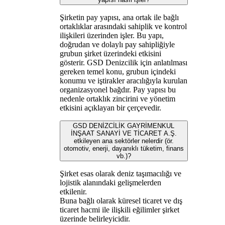
Şirketin pay yapısı, ana ortak ile bağlı
ortaklıklar arasındaki sahiplik ve kontrol
ilişkileri üzerinden işler. Bu yapı,
doğrudan ve dolaylı pay sahipliğiyle
grubun şirket üzerindeki etkisini
gösterir. GSD Denizcilik için anlatılması
gereken temel konu, grubun içindeki
konumu ve iştirakler aracılığıyla kurulan
organizasyonel bağdır. Pay yapısı bu
nedenle ortaklık zincirini ve yönetim
etkisini açıklayan bir çerçevedir.
GSD DENİZCİLİK GAYRİMENKUL
İNŞAAT SANAYİ VE TİCARET A.Ş.
etkileyen ana sektörler nelerdir (ör.
otomotiv, enerji, dayanıklı tüketim, finans
vb.)?
Şirket esas olarak deniz taşımacılığı ve
lojistik alanındaki gelişmelerden
etkilenir.
Buna bağlı olarak küresel ticaret ve dış
ticaret hacmi ile ilişkili eğilimler şirket
üzerinde belirleyicidir.