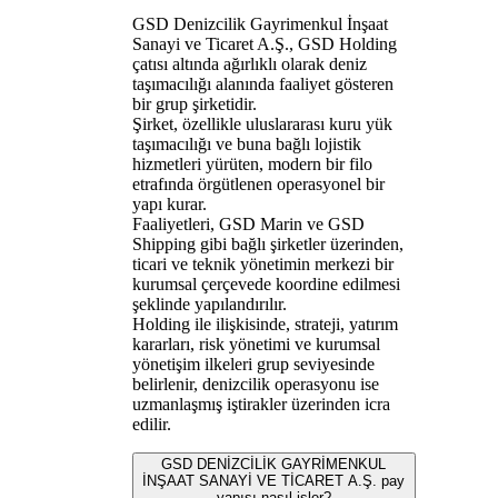
GSD Denizcilik Gayrimenkul İnşaat
Sanayi ve Ticaret A.Ş., GSD Holding
çatısı altında ağırlıklı olarak deniz
taşımacılığı alanında faaliyet gösteren
bir grup şirketidir.
Şirket, özellikle uluslararası kuru yük
taşımacılığı ve buna bağlı lojistik
hizmetleri yürüten, modern bir filo
etrafında örgütlenen operasyonel bir
yapı kurar.
Faaliyetleri, GSD Marin ve GSD
Shipping gibi bağlı şirketler üzerinden,
ticari ve teknik yönetimin merkezi bir
kurumsal çerçevede koordine edilmesi
şeklinde yapılandırılır.
Holding ile ilişkisinde, strateji, yatırım
kararları, risk yönetimi ve kurumsal
yönetişim ilkeleri grup seviyesinde
belirlenir, denizcilik operasyonu ise
uzmanlaşmış iştirakler üzerinden icra
edilir.
GSD DENİZCİLİK GAYRİMENKUL
İNŞAAT SANAYİ VE TİCARET A.Ş. pay
yapısı nasıl işler?