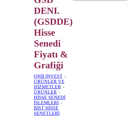
DENI.
(GSDDE)
Hisse
Senedi
Fiyatı &
Grafiği
QNB INVEST
ÜRÜNLER VE
HİZMETLER
ÜRÜNLER
HİSSE SENEDİ
İŞLEMLERİ
BİST HİSSE
SENETLERİ