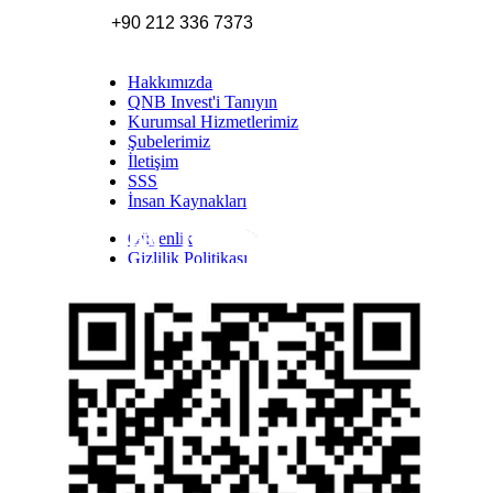
+90 212 336 7373
Hakkımızda
QNB Invest'i Tanıyın
Kurumsal Hizmetlerimiz
Şubelerimiz
İletişim
SSS
İnsan Kaynakları
Güvenlik
Inst
Face
Twitt
Link
Yout
Whatsapp
Gizlilik Politikası
Yasal Uyarı
İhbar Formu
Yasal Duyurular
Bilgi Toplumu Hizmetleri
Kişisel Verilerin Korunması
YTM - Zamanaşımına Uğrayacak Emanet ve
Alacaklar
Kamuyu Aydınlatma Esaslarına İlişkin Duyuru