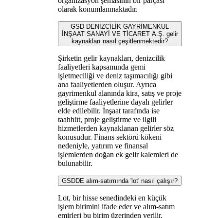
organizasyon şemasının bir parçası
olarak konumlanmaktadır.
GSD DENİZCİLİK GAYRİMENKUL
İNŞAAT SANAYİ VE TİCARET A.Ş. gelir
kaynakları nasıl çeşitlenmektedir?
Şirketin gelir kaynakları, denizcilik
faaliyetleri kapsamında gemi
işletmeciliği ve deniz taşımacılığı gibi
ana faaliyetlerden oluşur. Ayrıca
gayrimenkul alanında kira, satış ve proje
geliştirme faaliyetlerine dayalı gelirler
elde edilebilir. İnşaat tarafında ise
taahhüt, proje geliştirme ve ilgili
hizmetlerden kaynaklanan gelirler söz
konusudur. Finans sektörü kökeni
nedeniyle, yatırım ve finansal
işlemlerden doğan ek gelir kalemleri de
bulunabilir.
GSDDE alım-satımında 'lot' nasıl çalışır?
Lot, bir hisse senedindeki en küçük
işlem birimini ifade eder ve alım-satım
emirleri bu birim üzerinden verilir.