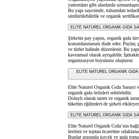
yatırımları gibi alanlarda uzmanlaşm
Bu yapı sayesinde, tohumdan tedarik
sürdürülebilirlik ve organik sertifika
ELİTE NATUREL ORGANİK GIDA SANAY
Şirketin pay yapısı, organik gıda üret
konumlanmasını ifade eder. Paylar, şi
ve türler halinde düzenlenir. Bu yapı
kavramsal olarak ayrışabilir. İştirak
organizasyon boyutunu oluşturur.
ELİTE NATUREL ORGANİK GIDA SANAY
Elite Naturel Organik Gıda Sanayi ve
organik gıda ürünleri sektörüdür.
Dolaylı olarak tarım ve organik tarım
tüketim eğilimleri de şirketi etkileye
ELİTE NATUREL ORGANİK GIDA SANAYİ 
Elite Naturel Organik Gıda’nın bağlı
üretimi ve toptan ticaretine odaklana
Bunlar arasında içecek ve gıda toptan