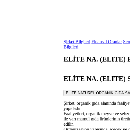
Şirket Bilgileri
Finansal Oranlar
Ser
Bilgileri
ELİTE NA. (ELITE) F
ELİTE NA. (ELITE) S
ELİTE NATUREL ORGANİK GIDA SANAYİ V
Şirket, organik gıda alanında faaliye
yapıdadır.
Faaliyetleri, organik meyve ve sebze 
ile yarı mamul gıda ürünlerinin üreti
edilir.
Organizasyon yapısında, içecek ve gı