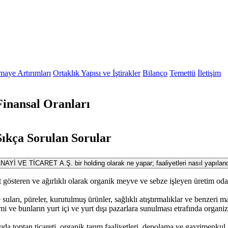
maye Artırımları
Ortaklık Yapısı ve İştirakler
Bilanço
Temettü
İletişim
inansal Oranları
ıkça Sorulan Sorular
E TİCARET A.Ş. bir holding olarak ne yapar; faaliyetleri nasıl yapıland
t gösteren ve ağırlıklı olarak organik meyve ve sebze işleyen üretim oda
suları, püreler, kurutulmuş ürünler, sağlıklı atıştırmalıklar ve benzeri 
mi ve bunların yurt içi ve yurt dışı pazarlara sunulması etrafında organi
da toptan ticareti, organik tarım faaliyetleri, depolama ve gayrimenkul