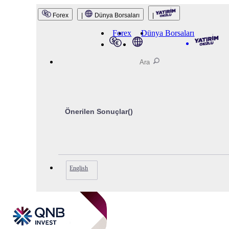
QNB Invest
Forex
|
Dünya Borsaları
|
Forex
Dünya Borsaları
Önerilen Sonuçlar(
)
English