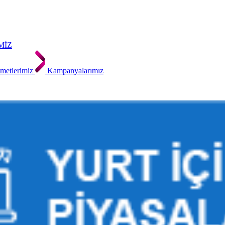
MİZ
metlerimiz
Kampanyalarımız