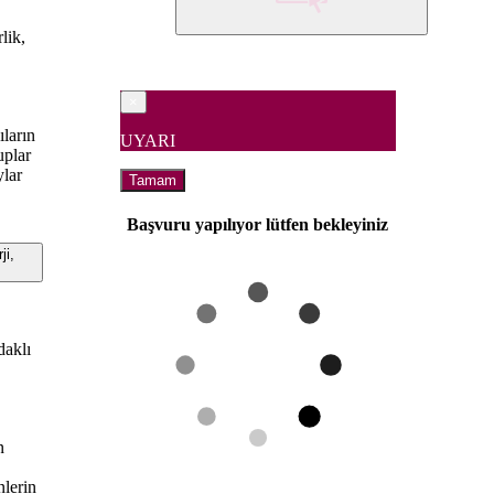
lik,
×
ıların
UYARI
uplar
ylar
Tamam
Başvuru yapılıyor lütfen bekleyiniz
i,
e
daklı
n
nlerin