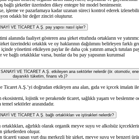
ış bağlı şirketler üzerinden dikey entegre bir model benimsenir.
e, işleme ve pazarlamaya kadar uzanan süreci kontrol ederek izlenebilir
syon odaklı bir değer zinciri oluşturur.
İ VE TİCARET A.Ş. pay yapısı nasıl işler?
imi alanında faaliyet gösteren ana şirket etrafında ortakların ve yatırımc
rket üzerindeki ortaklık ve oy haklarının dağılımını belirleyen farklı gr
 içinde yönetimi etkileyen paylar ile daha çok yatırım amaçlı tutulan pa
ler ve bağlı ortaklıklar varsa, bunlar da bu pay yapısının kurumsal
İ VE TİCARET A.Ş. etkileyen ana sektörler nelerdir (ör. otomotiv, enerj
dayanıklı tüketim, finans vb.)?
 Ticaret A.Ş.’yi doğrudan etkileyen ana alan, gıda ve içecek imalatı il
 ekosistemi, lojistik ve perakende ticaret, sağlıklı yaşam ve beslenme o
n temel sektörler arasındadır.
VE TİCARET A.Ş. bağlı ortaklıkları ve iştirakleri nelerdir?
 ortaklıkları, ağırlıklı olarak organik meyve suyu ve alkolsüz içecekleri
n şirketlerden oluşur.
 ticareti yapan yurt dışı merkezli bir şirket, meyve suyu ve benzeri ürü