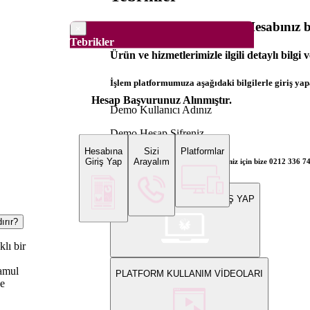
Dünya Borsaları Demo Hesabınız ba
×
Tebrikler
Ürün ve hizmetlerimizle ilgili detaylı bilgi 
İşlem platformumuza aşağıdaki bilgilerle giriş yapa
Hesap Başvurunuz Alınmıştır.
Demo Kullanıcı Adınız
Demo Hesap Şifreniz
Hesabına
Sizi
Platformlar
Giriş Yap
Arayalım
Bilgi ve gerçek hesap açılış talepleriniz için bize 0212 336 7
WEB PLATFORMUNA GİRİŞ YAP
ırır?
klı bir
mamul
PLATFORM KULLANIM VİDEOLARI
ze