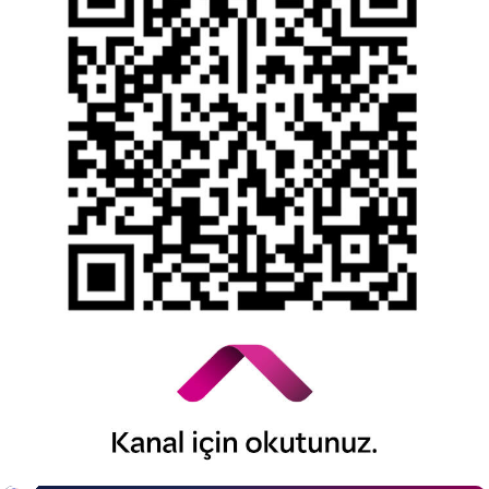
Kişisel Verilerin Korunması
YTM - Zamanaşımına Uğrayacak Emanet ve
Alacaklar
Kamuyu Aydınlatma Esaslarına İlişkin Duyuru