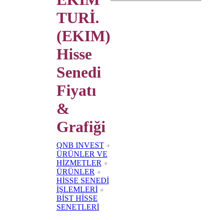
TURİ.
(EKIM)
Hisse
Senedi
Fiyatı
&
Grafiği
QNB INVEST
ÜRÜNLER VE
HİZMETLER
ÜRÜNLER
HİSSE SENEDİ
İŞLEMLERİ
BİST HİSSE
SENETLERİ