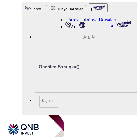
QNB Invest
Forex
|
Dünya Borsaları
|
Forex
Dünya Borsaları
Önerilen Sonuçlar(
)
English