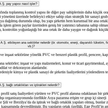
 pay yapısı nasıl işler?
rafında toplanmış kontrol yapısı ile diğer pay sahiplerinin daha küçük ora
t yönetimi üzerinde belirleyici etkiye sahip olan stratejik bir sanayi gru
ıya dağılmış durumda olup, bu yapı şirketin hem kurumsal bir ana ortak
a işlem gören paylar üzerinden geniş bir yatırımcı tabanına sahip olma
, kontrolün yoğunlaştığı bir ana ortak ile daha yaygın ve dağınık küçü
tkileyen ana sektörler nelerdir (ör. otomotiv, enerji, dayanıklı tüketim, f
vb.)?
ı ve inşaat sektörüne yönelik PVC ve benzeri plastik profil, pencere, kap
ana sektörler; inşaat ve yapı malzemeleri, konut ve ticari gayrimenkul, a
adilat ve dekorasyon alanlarıdır.
edeniyle kimya ve plastik sanayi de şirketin faaliyetlerini yönlendiren t
ğlı ortaklıkları ve iştirakleri nelerdir?
 profil satış faaliyetleri yürüten ve PVC profil alanına odaklanan bir şirke
dışı organizasyonunda özellikle Asya pazarına erişim ve grup içi sinerji
e Şili ve Brezilya’da da iştirak ve bağlı ortaklık yapıları olmuş, bunlar
 kapsamında devredilmiştir. Bu yapıların ortak özelliği, Ege Profil’in a