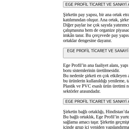
EGE PROFİL TİCARET VE SANAYİ A.Ş.
Şirketin pay yapısı, bir ana ortak et
katılımından oluşur. Ana ortak, şirke
Diğer paylar ise çok sayıda yatırımc
çalışmasına hem de organize piyasad
imkân tanır. Bu çerçevede pay yapısı
ortaklar dengesine dayanır.
EGE PROFİL TİCARET VE SANAYİ A.Ş. e
Ege Profil’in ana faaliyet alanı, yap
boru sistemlerinin üretilmesidir.
Bu nedenle şirketi en çok etkileyen 
bu ürünlerin kullanıldığı yenileme, t
Plastik ve PVC esaslı ürün üretimi n
sektörler arasındadır.
EGE PROFİL TİCARET VE SANAYİ A.Ş. ba
Şirketin bağlı ortaklığı, Hindistan’da
Bu bağlı ortaklık, Ege Profil’in yurt
sağlama amacı taşır. Şirketin geçmişt
içinde grup içi yeniden yapılandırma