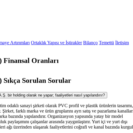
maye Artırımları
Ortaklık Yapısı ve İştirakler
Bilanço
Temettü
İletişim
Finansal Oranları
ıkça Sorulan Sorular
r holding olarak ne yapar; faaliyetleri nasıl yapılandırır?
tim odaklı sanayi şirketi olarak PVC profil ve plastik ürünlerin tasarımı
ür. Şirket, farklı marka ve ürün gruplarını ayrı satış ve pazarlama kanallar
marka bazında yapılandırır. Organizasyon yapısında yatay bir model
 paylaşımını çalışanlar arasında yaygınlaştırır. Yurt içi ve yurt dışı
ri ağı üzerinden ulaşarak faaliyetlerini coğrafi ve kanal bazında kurgul