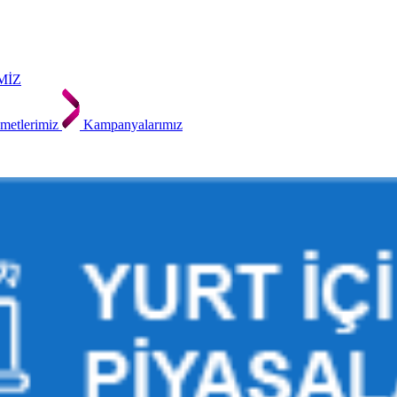
MİZ
metlerimiz
Kampanyalarımız