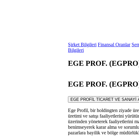
Şirket Bilgileri
Finansal Oranlar
Ser
Bilgileri
EGE PROF. (EGPRO) 
EGE PROF. (EGPRO) S
EGE PROFİL TİCARET VE SANAYİ A.Ş. bi
Ege Profil, bir holdingten ziyade üre
üretimi ve satışı faaliyetlerini yürüt
üzerinden yöneterek faaliyetlerini 
benimseyerek karar alma ve sorumluluk
pazarlara bayilik ve bölge müdürlükle