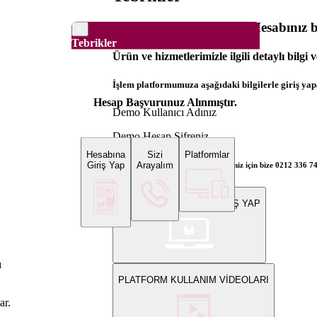
Dünya Borsaları Demo Hesabınız ba
×
Tebrikler
Ürün ve hizmetlerimizle ilgili detaylı bilgi 
İşlem platformumuza aşağıdaki bilgilerle giriş yapa
Hesap Başvurunuz Alınmıştır.
Demo Kullanıcı Adınız
Demo Hesap Şifreniz
Hesabına
Sizi
Platformlar
Giriş Yap
Arayalım
Bilgi ve gerçek hesap açılış talepleriniz için bize 0212 336 7
WEB PLATFORMUNA GİRİŞ YAP
,
ı
PLATFORM KULLANIM VİDEOLARI
ar.