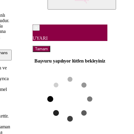
nlı
budur.
la
×
sına
k
UYARI
Tamam
inans
Başvuru yapılıyor lütfen bekleyiniz
ı ve
yrıca
emel
ttir.
 zaman
na