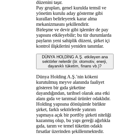
düzenini taşır.
Pay grupları, genel kurulda temsil ve
yönetim kurulu aday gösterme gibi
kuralları belirleyerek karar alma
mekanizmasını şekillendirir.
Birleşme ve devir gibi işlemler de pay
yapısını etkileyebilir; bu tür durumlarda
payların yeni sahiplik düzeni, şirket içi
kontrol ilişkilerini yeniden tanımlar.
DÜNYA HOLDİNG A.Ş. etkileyen ana
sektörler nelerdir (ör. otomotiv, enerji,
dayanıklı tüketim, finans vb.)?
Dünya Holding A.Ş.’nin kökeni
kurutulmuş meyve alanında faaliyet
gösteren bir gıda şirketine
dayandığından, tarihsel olarak ana etki
alanı gıda ve tarımsal ürünler odaklıdır.
Holding yapısına dönüşümle birlikte
şirket, farklı sektörlerde yatırım
yapmaya açık bir portföy şirketi niteliği
kazanmış olup, bu yapı gereği ağırlıkla
gıda, tarım ve temel tüketim odaklı
fırsatlar üzerinden şekillenmektedir.