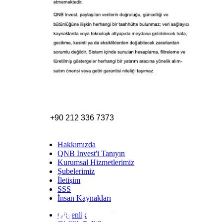
+90 212 336 7373
Hakkımızda
QNB Invest'i Tanıyın
Kurumsal Hizmetlerimiz
Şubelerimiz
İletişim
SSS
İnsan Kaynakları
Güvenlik
Inst
Face
Twitt
Link
Yout
Whatsapp