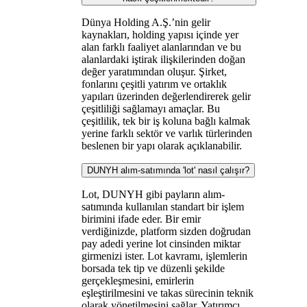
Dünya Holding A.Ş.’nin gelir
kaynakları, holding yapısı içinde yer
alan farklı faaliyet alanlarından ve bu
alanlardaki iştirak ilişkilerinden doğan
değer yaratımından oluşur. Şirket,
fonlarını çeşitli yatırım ve ortaklık
yapıları üzerinden değerlendirerek gelir
çeşitliliği sağlamayı amaçlar. Bu
çeşitlilik, tek bir iş koluna bağlı kalmak
yerine farklı sektör ve varlık türlerinden
beslenen bir yapı olarak açıklanabilir.
DUNYH alım-satımında 'lot' nasıl çalışır?
Lot, DUNYH gibi payların alım-
satımında kullanılan standart bir işlem
birimini ifade eder. Bir emir
verdiğinizde, platform sizden doğrudan
pay adedi yerine lot cinsinden miktar
girmenizi ister. Lot kavramı, işlemlerin
borsada tek tip ve düzenli şekilde
gerçekleşmesini, emirlerin
eşleştirilmesini ve takas sürecinin teknik
olarak yönetilmesini sağlar. Yatırımcı