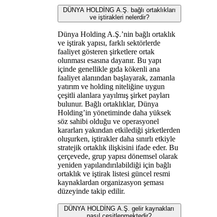
DÜNYA HOLDİNG A.Ş. bağlı ortaklıkları
ve iştirakleri nelerdir?
Dünya Holding A.Ş.’nin bağlı ortaklık
ve iştirak yapısı, farklı sektörlerde
faaliyet gösteren şirketlere ortak
olunması esasına dayanır. Bu yapı
içinde genellikle gıda kökenli ana
faaliyet alanından başlayarak, zamanla
yatırım ve holding niteliğine uygun
çeşitli alanlara yayılmış şirket payları
bulunur. Bağlı ortaklıklar, Dünya
Holding’in yönetiminde daha yüksek
söz sahibi olduğu ve operasyonel
kararları yakından etkilediği şirketlerden
oluşurken, iştirakler daha sınırlı etkiyle
stratejik ortaklık ilişkisini ifade eder. Bu
çerçevede, grup yapısı dönemsel olarak
yeniden yapılandırılabildiği için bağlı
ortaklık ve iştirak listesi güncel resmi
kaynaklardan organizasyon şeması
düzeyinde takip edilir.
DÜNYA HOLDİNG A.Ş. gelir kaynakları
nasıl çeşitlenmektedir?