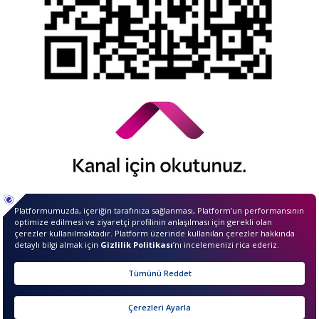
© 2026 QNB Invest,
QNB
iştirakidir.
Merhaba ben InvestIQ. Size
nasıl yardımcı olabilirim?