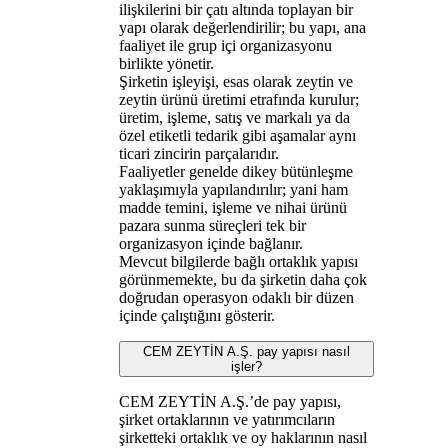
ilişkilerini bir çatı altında toplayan bir
yapı olarak değerlendirilir; bu yapı, ana
faaliyet ile grup içi organizasyonu
birlikte yönetir.
Şirketin işleyişi, esas olarak zeytin ve
zeytin ürünü üretimi etrafında kurulur;
üretim, işleme, satış ve markalı ya da
özel etiketli tedarik gibi aşamalar aynı
ticari zincirin parçalarıdır.
Faaliyetler genelde dikey bütünleşme
yaklaşımıyla yapılandırılır; yani ham
madde temini, işleme ve nihai ürünü
pazara sunma süreçleri tek bir
organizasyon içinde bağlanır.
Mevcut bilgilerde bağlı ortaklık yapısı
görünmemekte, bu da şirketin daha çok
doğrudan operasyon odaklı bir düzen
içinde çalıştığını gösterir.
CEM ZEYTİN A.Ş. pay yapısı nasıl
işler?
CEM ZEYTİN A.Ş.’de pay yapısı,
şirket ortaklarının ve yatırımcıların
şirketteki ortaklık ve oy haklarının nasıl