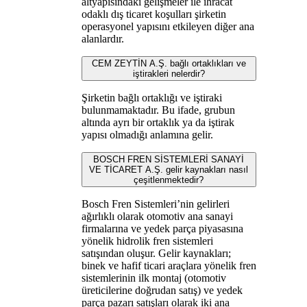
altyapısındaki gelişmeler ile ihracat
odaklı dış ticaret koşulları şirketin
operasyonel yapısını etkileyen diğer ana
alanlardır.
CEM ZEYTİN A.Ş. bağlı ortaklıkları ve
iştirakleri nelerdir?
Şirketin bağlı ortaklığı ve iştiraki
bulunmamaktadır. Bu ifade, grubun
altında ayrı bir ortaklık ya da iştirak
yapısı olmadığı anlamına gelir.
BOSCH FREN SİSTEMLERİ SANAYİ
VE TİCARET A.Ş. gelir kaynakları nasıl
çeşitlenmektedir?
Bosch Fren Sistemleri’nin gelirleri
ağırlıklı olarak otomotiv ana sanayi
firmalarına ve yedek parça piyasasına
yönelik hidrolik fren sistemleri
satışından oluşur. Gelir kaynakları;
binek ve hafif ticari araçlara yönelik fren
sistemlerinin ilk montaj (otomotiv
üreticilerine doğrudan satış) ve yedek
parça pazarı satışları olarak iki ana