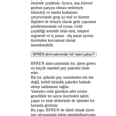
eksende çeşitlenir. Ayrıca, ana küresel
grubun parçası olması nedeniyle
teknoloji ve marka kullanımı
çerçevesinde grup içi mal ve hizmet
ilişkileri de dolaylı olarak gelir yapısının
şekillenmesinde rol oynar. Gelir
çeşitliliği temelde ürün türü, müşteri
segmenti ve iç pazar - dış pazar ayrımı
üzerinden kavramsal olarak
tanımlanabilir.
BFREN alım-satımında ‘lot’ nasıl çalışır?
BFREN alım-satımında lot, işlem gören
en küçük standart pay paketini ifade
eder.
Bir lot, şirketin pay senedinden tek tek
değil, belirli birimlik paketler halinde
alınıp satılmasını sağlar.
Yatırımcı emir girerken adet yerine
genellikle lot sayısı üzerinden işlem
yapar ve emir defterinde de işlemler lot
bazında görünür.
Bu yapı, BFREN de dahil olmak üzere
pay piyasasında işlem standardizasyonu