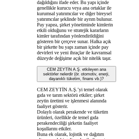
dağıldığını ifade eder. Bu yapı içinde
genellikle kurucu veya ana ortaklar ile
kurumsal yatırımcılar ve diğer bireysel
yatırımcılar şeklinde bir ayrım bulunur.
Pay yapısı, şirket yönetiminde kimlerin
etkili olduğunu ve stratejik kararların
kimler tarafından yönlendirildiğini
gösteren bir çerçeve sunar. Halka açık
bir şirkette bu yapı zaman içinde pay
devirleri ve yeni ihraçlar ile kavramsal
düzeyde değişime açık bir nitelik taşır.
CEM ZEYTİN A.Ş. etkileyen ana
sektörler nelerdir (ör. otomotiv, enerji,
dayanıklı tüketim, finans vb.)?
CEM ZEYTİN A.Ş.’yi temel olarak
gıda ve tarım sektörü etkiler; şirket
zeytin üretimi ve işlenmesi alanında
faaliyet gösterir.
Dolaylı olarak perakende ve tüketim
ürünleri, özellikle de temel gıda
perakendeciliği şirketin faaliyet
koşullarını etkiler.
Buna ek olarak, lojistik ve dağıtım