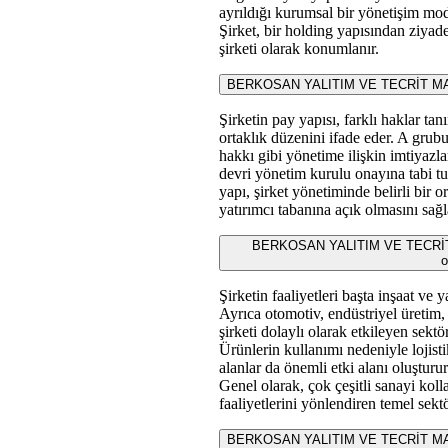
ayrıldığı kurumsal bir yönetişim mod
Şirket, bir holding yapısından ziyade
şirketi olarak konumlanır.
BERKOSAN YALITIM VE TECRİT MADD
Şirketin pay yapısı, farklı haklar ta
ortaklık düzenini ifade eder. A gru
hakkı gibi yönetime ilişkin imtiyazl
devri yönetim kurulu onayına tabi tu
yapı, şirket yönetiminde belirli bir 
yatırımcı tabanına açık olmasını sağl
BERKOSAN YALITIM VE TECRİT MA
o
Şirketin faaliyetleri başta inşaat ve 
Ayrıca otomotiv, endüstriyel üretim, 
şirketi dolaylı olarak etkileyen sektö
Ürünlerin kullanımı nedeniyle lojist
alanlar da önemli etki alanı oluşturur
Genel olarak, çok çeşitli sanayi koll
faaliyetlerini yönlendiren temel sektö
BERKOSAN YALITIM VE TECRİT MADDEL