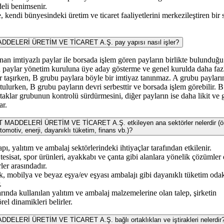
eli benimsenir.
, kendi bünyesindeki üretim ve ticaret faaliyetlerini merkezileştiren bir 
ELERİ ÜRETİM VE TİCARET A.Ş. pay yapısı nasıl işler?
nınan imtiyazlı paylar ile borsada işlem gören payların birlikte bulunduğu
bu paylar yönetim kuruluna üye aday gösterme ve genel kurulda daha faz
ar taşırken, B grubu paylara böyle bir imtiyaz tanınmaz. A grubu payları
tulurken, B grubu payların devri serbesttir ve borsada işlem görebilir. 
ortaklar grubunun kontrolü sürdürmesini, diğer payların ise daha likit ve 
ar.
DDELERİ ÜRETİM VE TİCARET A.Ş. etkileyen ana sektörler nelerdir (ör
tomotiv, enerji, dayanıklı tüketim, finans vb.)?
yapı, yalıtım ve ambalaj sektörlerindeki ihtiyaçlar tarafından etkilenir.
tesisat, spor ürünleri, ayakkabı ve çanta gibi alanlara yönelik çözümler
rler arasındadır.
ik, mobilya ve beyaz eşya/ev eşyası ambalajı gibi dayanıklı tüketim odak
.
arında kullanılan yalıtım ve ambalaj malzemelerine olan talep, şirketin
rel dinamikleri belirler.
ERİ ÜRETİM VE TİCARET A.Ş. bağlı ortaklıkları ve iştirakleri nelerdir