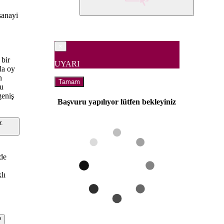
sanayi
×
 bir
UYARI
la oy
n
Tamam
Bu
geniş
Başvuru yapılıyor lütfen bekleyiniz
.
 de
lı
?