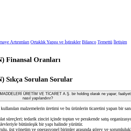
maye Artırımları
Ortaklık Yapısı ve İştirakler
Bilanço
Temettü
İletişim
Finansal Oranları
Sıkça Sorulan Sorular
ELERİ ÜRETİM VE TİCARET A.Ş. bir holding olarak ne yapar; faaliyetl
nasıl yapılandırır?
 kullanılan malzemelerin üretimi ve bu ürünlerin ticaretini yapan bir san
alat süreçleri; tedarik zinciri içinde toptan ve perakende satış organizas
şlevleriyle bütünleşik bir yapı halinde yürütür.
lu, üst yönetim ve operasyonel birimler arasında görev ve sorumluluk