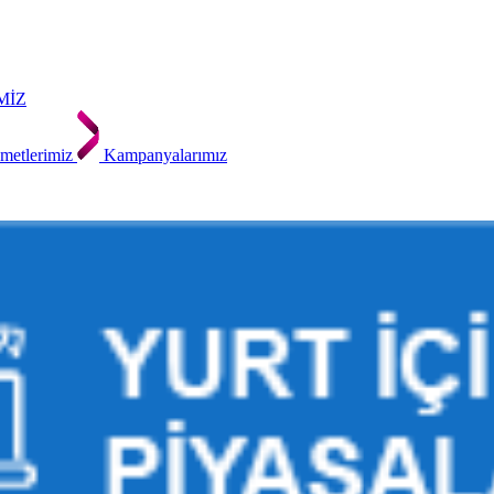
MİZ
metlerimiz
Kampanyalarımız