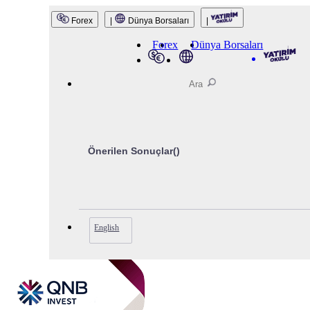
QNB Invest
Forex
|
Dünya Borsaları
|
Forex
Dünya Borsaları
Önerilen Sonuçlar(
)
English