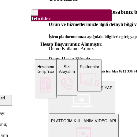
Dünya Borsaları Demo Hesabınız ba
×
Tebrikler
Ürün ve hizmetlerimizle ilgili detaylı bilgi 
İşlem platformumuza aşağıdaki bilgilerle giriş yapa
Hesap Başvurunuz Alınmıştır.
Demo Kullanıcı Adınız
Demo Hesap Şifreniz
Hesabına
Sizi
Platformlar
Giriş Yap
Arayalım
Bilgi ve gerçek hesap açılış talepleriniz için bize 0212 336 7
WEB PLATFORMUNA GİRİŞ YAP
eri
ayi
PLATFORM KULLANIM VİDEOLARI
yonu;
ların