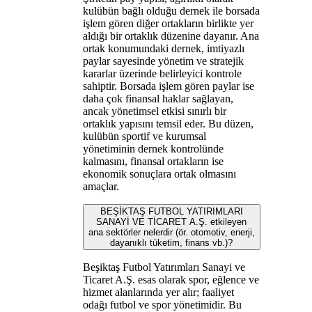
kulübün bağlı olduğu dernek ile borsada
işlem gören diğer ortakların birlikte yer
aldığı bir ortaklık düzenine dayanır. Ana
ortak konumundaki dernek, imtiyazlı
paylar sayesinde yönetim ve stratejik
kararlar üzerinde belirleyici kontrole
sahiptir. Borsada işlem gören paylar ise
daha çok finansal haklar sağlayan,
ancak yönetimsel etkisi sınırlı bir
ortaklık yapısını temsil eder. Bu düzen,
kulübün sportif ve kurumsal
yönetiminin dernek kontrolünde
kalmasını, finansal ortakların ise
ekonomik sonuçlara ortak olmasını
amaçlar.
BEŞİKTAŞ FUTBOL YATIRIMLARI
SANAYİ VE TİCARET A.Ş. etkileyen
ana sektörler nelerdir (ör. otomotiv, enerji,
dayanıklı tüketim, finans vb.)?
Beşiktaş Futbol Yatırımları Sanayi ve
Ticaret A.Ş. esas olarak spor, eğlence ve
hizmet alanlarında yer alır; faaliyet
odağı futbol ve spor yönetimidir. Bu