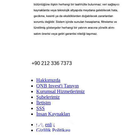
+90 212 336 7373
Hakkımızda
QNB Invest'i Tanıyın
Kurumsal Hizmetlerimiz
Şubelerimiz
İletişim
SSS
İnsan Kaynakları
Güvenlik
Inst
Face
Twitt
Link
Yout
Whatsapp
Gizlilik Politikası
Yasal Uyarı