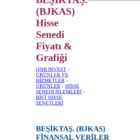
(BJKAS)
Hisse
Senedi
Fiyatı &
Grafiği
QNB INVEST
ÜRÜNLER VE
HİZMETLER
ÜRÜNLER
HİSSE
SENEDİ İŞLEMLERİ
BİST HİSSE
SENETLERİ
BEŞİKTAŞ. (BJKAS)
FİNANSAL VERİLER