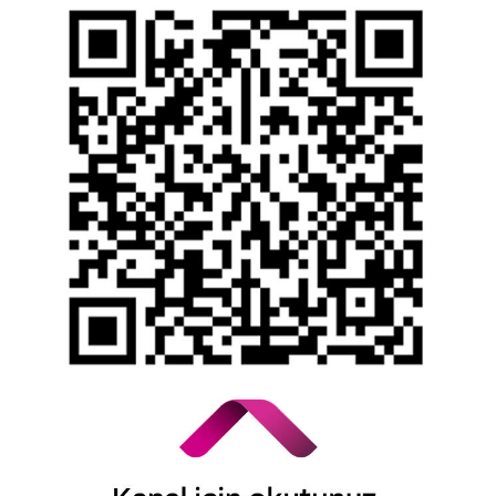
İhbar Formu
Yasal Duyurular
Bilgi Toplumu Hizmetleri
Kişisel Verilerin Korunması
YTM - Zamanaşımına Uğrayacak Emanet ve
Alacaklar
Kamuyu Aydınlatma Esaslarına İlişkin Duyuru