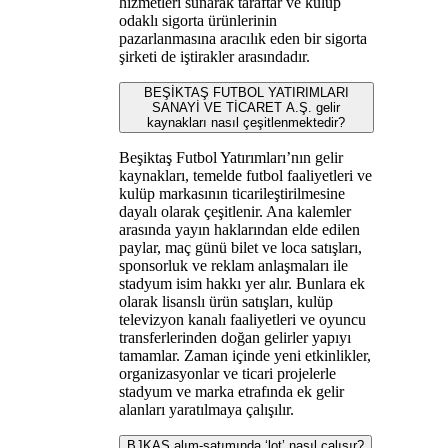
hizmetleri sunarak taraftar ve kulüp
odaklı sigorta ürünlerinin
pazarlanmasına aracılık eden bir sigorta
şirketi de iştirakler arasındadır.
BEŞİKTAŞ FUTBOL YATIRIMLARI
SANAYİ VE TİCARET A.Ş. gelir
kaynakları nasıl çeşitlenmektedir?
Beşiktaş Futbol Yatırımları’nın gelir
kaynakları, temelde futbol faaliyetleri ve
kulüp markasının ticarileştirilmesine
dayalı olarak çeşitlenir. Ana kalemler
arasında yayın haklarından elde edilen
paylar, maç günü bilet ve loca satışları,
sponsorluk ve reklam anlaşmaları ile
stadyum isim hakkı yer alır. Bunlara ek
olarak lisanslı ürün satışları, kulüp
televizyon kanalı faaliyetleri ve oyuncu
transferlerinden doğan gelirler yapıyı
tamamlar. Zaman içinde yeni etkinlikler,
organizasyonlar ve ticari projelerle
stadyum ve marka etrafında ek gelir
alanları yaratılmaya çalışılır.
BJKAS alım-satımında ‘lot’ nasıl çalışır?