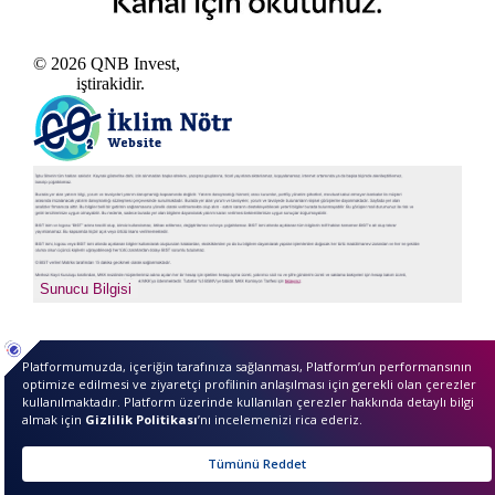
© 2026 QNB Invest,
QNB
iştirakidir.
sıkcasorulan
Sunucu Bilgisi
Merhaba ben InvestIQ. Size
nasıl yardımcı olabilirim?