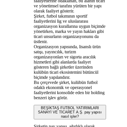
faaliyetlerine odaklanan, bu alanın ticari
ve yönetimsel tarafını yürüten bir yapı
olarak faaliyet gösterir.
Şirket, futbol takımının sportif
faaliyetlerini lig ve uluslararası
organizasyon kurallarına uygun biçimde
yönetirken, marka ve yayın hakları gibi
ticari unsurların organizasyonunu da
üstlenir.
Organizasyon yapısında, lisanslı ürün
satışı, yayıncılık, turizm
organizasyonları ve sigorta aracılık
hizmetleri gibi alanlarda faaliyet
gösteren bağlı şirketler üzerinden
kulübün ticari ekosistemini bütüncül
biçimde yapılandırır.
Bu çerçevede şirket, kulübün futbol
odaklı ekonomik ve operasyonel
faaliyetlerini konsolide eden bir holding
benzeri işlev görür.
BEŞİKTAŞ FUTBOL YATIRIMLARI
SANAYİ VE TİCARET A.Ş. pay yapısı
nasıl işler?
Şirketin pay yapısı, ağırlıklı olarak