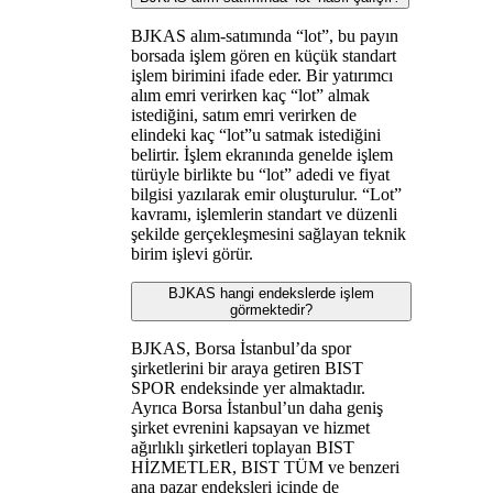
BJKAS alım-satımında “lot”, bu payın
borsada işlem gören en küçük standart
işlem birimini ifade eder. Bir yatırımcı
alım emri verirken kaç “lot” almak
istediğini, satım emri verirken de
elindeki kaç “lot”u satmak istediğini
belirtir. İşlem ekranında genelde işlem
türüyle birlikte bu “lot” adedi ve fiyat
bilgisi yazılarak emir oluşturulur. “Lot”
kavramı, işlemlerin standart ve düzenli
şekilde gerçekleşmesini sağlayan teknik
birim işlevi görür.
BJKAS hangi endekslerde işlem
görmektedir?
BJKAS, Borsa İstanbul’da spor
şirketlerini bir araya getiren BIST
SPOR endeksinde yer almaktadır.
Ayrıca Borsa İstanbul’un daha geniş
şirket evrenini kapsayan ve hizmet
ağırlıklı şirketleri toplayan BIST
HİZMETLER, BIST TÜM ve benzeri
ana pazar endeksleri içinde de