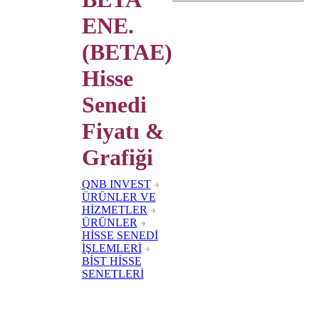
ENE.
(BETAE)
Hisse
Senedi
Fiyatı &
Grafiği
QNB INVEST
ÜRÜNLER VE
HİZMETLER
ÜRÜNLER
HİSSE SENEDİ
İŞLEMLERİ
BİST HİSSE
SENETLERİ