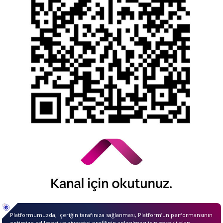
YTM - Zamanaşımına Uğrayacak Emanet ve
Alacaklar
Kamuyu Aydınlatma Esaslarına İlişkin Duyuru
© 2026 QNB Invest,
QNB
iştirakidir.