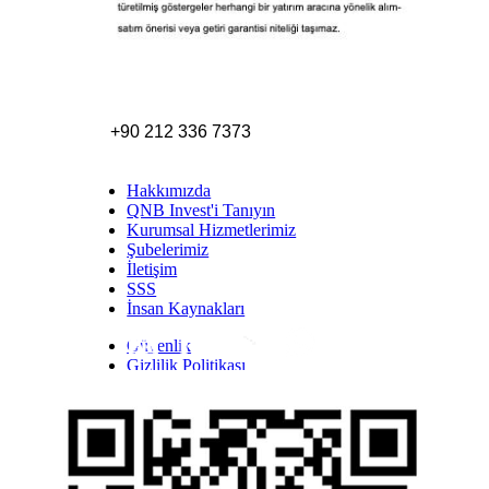
+90 212 336 7373
Hakkımızda
QNB Invest'i Tanıyın
Kurumsal Hizmetlerimiz
Şubelerimiz
İletişim
SSS
İnsan Kaynakları
Güvenlik
Inst
Face
Twitt
Link
Yout
Whatsapp
Gizlilik Politikası
Yasal Uyarı
İhbar Formu
Yasal Duyurular
Bilgi Toplumu Hizmetleri
Kişisel Verilerin Korunması