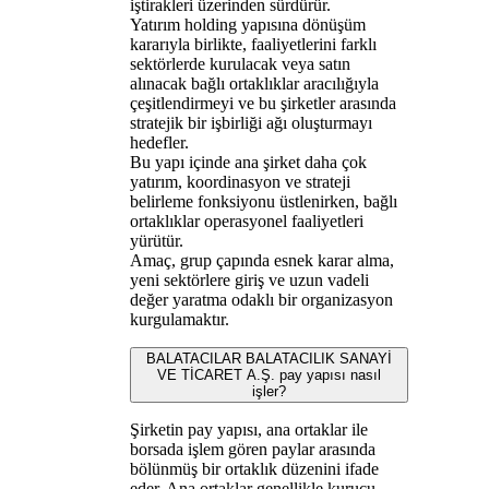
iştirakleri üzerinden sürdürür.
Yatırım holding yapısına dönüşüm
kararıyla birlikte, faaliyetlerini farklı
sektörlerde kurulacak veya satın
alınacak bağlı ortaklıklar aracılığıyla
çeşitlendirmeyi ve bu şirketler arasında
stratejik bir işbirliği ağı oluşturmayı
hedefler.
Bu yapı içinde ana şirket daha çok
yatırım, koordinasyon ve strateji
belirleme fonksiyonu üstlenirken, bağlı
ortaklıklar operasyonel faaliyetleri
yürütür.
Amaç, grup çapında esnek karar alma,
yeni sektörlere giriş ve uzun vadeli
değer yaratma odaklı bir organizasyon
kurgulamaktır.
BALATACILAR BALATACILIK SANAYİ
VE TİCARET A.Ş. pay yapısı nasıl
işler?
Şirketin pay yapısı, ana ortaklar ile
borsada işlem gören paylar arasında
bölünmüş bir ortaklık düzenini ifade
eder. Ana ortaklar genellikle kurucu