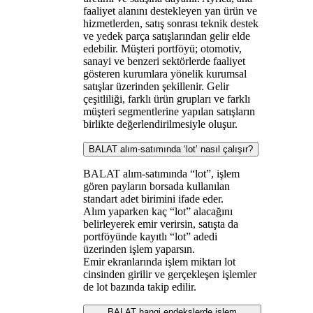
faaliyet alanını destekleyen yan ürün ve
hizmetlerden, satış sonrası teknik destek
ve yedek parça satışlarından gelir elde
edebilir. Müşteri portföyü; otomotiv,
sanayi ve benzeri sektörlerde faaliyet
gösteren kurumlara yönelik kurumsal
satışlar üzerinden şekillenir. Gelir
çeşitliliği, farklı ürün grupları ve farklı
müşteri segmentlerine yapılan satışların
birlikte değerlendirilmesiyle oluşur.
BALAT alım-satımında ‘lot’ nasıl çalışır?
BALAT alım-satımında “lot”, işlem
gören payların borsada kullanılan
standart adet birimini ifade eder.
Alım yaparken kaç “lot” alacağını
belirleyerek emir verirsin, satışta da
portföyünde kayıtlı “lot” adedi
üzerinden işlem yaparsın.
Emir ekranlarında işlem miktarı lot
cinsinden girilir ve gerçekleşen işlemler
de lot bazında takip edilir.
BALAT hangi endekslerde işlem