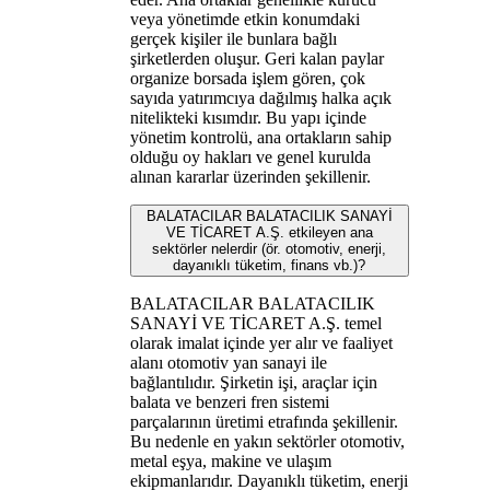
veya yönetimde etkin konumdaki
gerçek kişiler ile bunlara bağlı
şirketlerden oluşur. Geri kalan paylar
organize borsada işlem gören, çok
sayıda yatırımcıya dağılmış halka açık
nitelikteki kısımdır. Bu yapı içinde
yönetim kontrolü, ana ortakların sahip
olduğu oy hakları ve genel kurulda
alınan kararlar üzerinden şekillenir.
BALATACILAR BALATACILIK SANAYİ
VE TİCARET A.Ş. etkileyen ana
sektörler nelerdir (ör. otomotiv, enerji,
dayanıklı tüketim, finans vb.)?
BALATACILAR BALATACILIK
SANAYİ VE TİCARET A.Ş. temel
olarak imalat içinde yer alır ve faaliyet
alanı otomotiv yan sanayi ile
bağlantılıdır. Şirketin işi, araçlar için
balata ve benzeri fren sistemi
parçalarının üretimi etrafında şekillenir.
Bu nedenle en yakın sektörler otomotiv,
metal eşya, makine ve ulaşım
ekipmanlarıdır. Dayanıklı tüketim, enerji