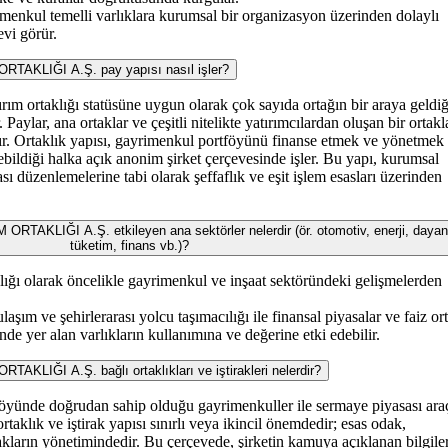
imenkul temelli varlıklara kurumsal bir organizasyon üzerinden dolaylı
evi görür.
KLIĞI A.Ş. pay yapısı nasıl işler?
ırım ortaklığı statüsüne uygun olarak çok sayıda ortağın bir araya geldiğ
 Paylar, ana ortaklar ve çeşitli nitelikte yatırımcılardan oluşan bir ortakl
. Ortaklık yapısı, gayrimenkul portföyünü finanse etmek ve yönetmek
bildiği halka açık anonim şirket çerçevesinde işler. Bu yapı, kurumsal
ı düzenlemelerine tabi olarak şeffaflık ve eşit işlem esasları üzerinden
LIĞI A.Ş. etkileyen ana sektörler nelerdir (ör. otomotiv, enerji, dayanı
tüketim, finans vb.)?
klığı olarak öncelikle gayrimenkul ve inşaat sektöründeki gelişmelerden
şım ve şehirlerarası yolcu taşımacılığı ile finansal piyasalar ve faiz or
nde yer alan varlıkların kullanımına ve değerine etki edebilir.
ĞI A.Ş. bağlı ortaklıkları ve iştirakleri nelerdir?
tföyünde doğrudan sahip olduğu gayrimenkuller ile sermaye piyasası araç
ortaklık ve iştirak yapısı sınırlı veya ikincil önemdedir; esas odak,
akların yönetimindedir. Bu çerçevede, şirketin kamuya açıklanan bilgile