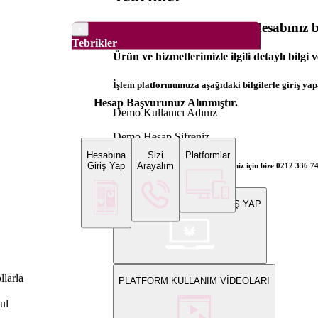
Dünya Borsaları Demo Hesabınız ba
×
Tebrikler
Ürün ve hizmetlerimizle ilgili detaylı bilgi 
İşlem platformumuza aşağıdaki bilgilerle giriş yapa
Hesap Başvurunuz Alınmıştır.
Demo Kullanıcı Adınız
Demo Hesap Şifreniz
Hesabına
Sizi
Platformlar
Giriş Yap
Arayalım
Bilgi ve gerçek hesap açılış talepleriniz için bize 0212 336 7
WEB PLATFORMUNA GİRİŞ YAP
llarla
PLATFORM KULLANIM VİDEOLARI
ul