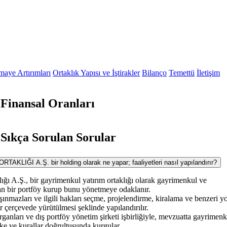
maye Artırımları
Ortaklık Yapısı ve İştirakler
Bilanço
Temettü
İletişim
inansal Oranları
ıkça Sorulan Sorular
ĞI A.Ş. bir holding olarak ne yapar; faaliyetleri nasıl yapılandırır?
ğı A.Ş., bir gayrimenkul yatırım ortaklığı olarak gayrimenkul ve
an bir portföy kurup bunu yönetmeye odaklanır.
aşınmazları ve ilgili hakları seçme, projelendirme, kiralama ve benzeri yo
 çerçevede yürütülmesi şeklinde yapılandırılır.
rganları ve dış portföy yönetim şirketi işbirliğiyle, mevzuatta gayrimenk
ilke ve kurallar doğrultusunda kurgular.