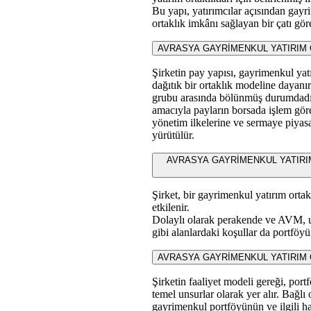
Bu yapı, yatırımcılar açısından gayr
ortaklık imkânı sağlayan bir çatı gör
AVRASYA GAYRİMENKUL YATIRIM ORTA
Şirketin pay yapısı, gayrimenkul yat
dağıtık bir ortaklık modeline dayanır.
grubu arasında bölünmüş durumdadır
amacıyla payların borsada işlem göre
yönetim ilkelerine ve sermaye piyasas
yürütülür.
AVRASYA GAYRİMENKUL YATIRIM ORTAK
Şirket, bir gayrimenkul yatırım orta
etkilenir.
Dolaylı olarak perakende ve AVM, ula
gibi alanlardaki koşullar da portföyü
AVRASYA GAYRİMENKUL YATIRIM ORTAKLI
Şirketin faaliyet modeli gereği, por
temel unsurlar olarak yer alır. Bağlı 
gayrimenkul portföyünün ve ilgili h