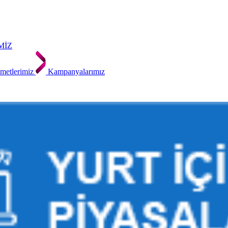
MİZ
metlerimiz
Kampanyalarımız