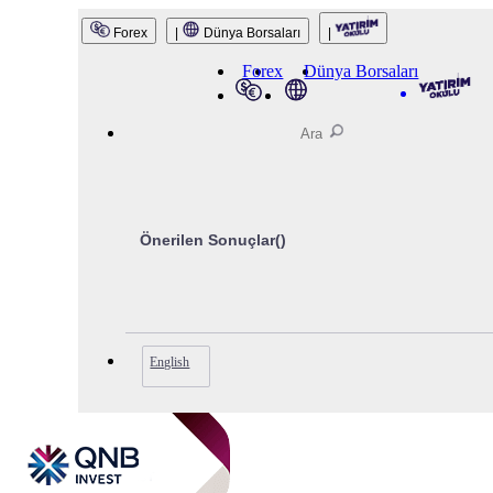
QNB Invest
Forex
|
Dünya Borsaları
|
Forex
Dünya Borsaları
Önerilen Sonuçlar(
)
English