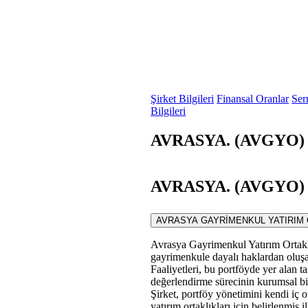
Şirket Bilgileri
Finansal Oranlar
Ser
Bilgileri
AVRASYA. (AVGYO) F
AVRASYA. (AVGYO) S
AVRASYA GAYRİMENKUL YATIRIM ORTAKLI
Avrasya Gayrimenkul Yatırım Ortaklı
gayrimenkule dayalı haklardan oluş
Faaliyetleri, bu portföyde yer alan t
değerlendirme sürecinin kurumsal bir
Şirket, portföy yönetimini kendi iç o
yatırım ortaklıkları için belirlenmiş 