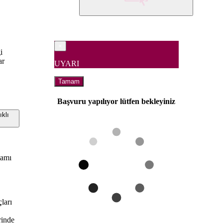
×
i
ar
UYARI
Tamam
Başvuru yapılıyor lütfen bekleyiniz
klı
tamı
ları
rinde