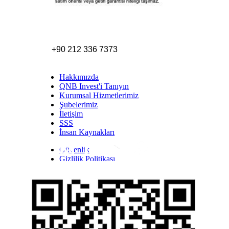
+90 212 336 7373
Hakkımızda
QNB Invest'i Tanıyın
Kurumsal Hizmetlerimiz
Şubelerimiz
İletişim
SSS
İnsan Kaynakları
Güvenlik
Inst
Face
Twitt
Link
Yout
Whatsapp
Gizlilik Politikası
Yasal Uyarı
İhbar Formu
Yasal Duyurular
Bilgi Toplumu Hizmetleri
Kişisel Verilerin Korunması
YTM - Zamanaşımına Uğrayacak Emanet ve