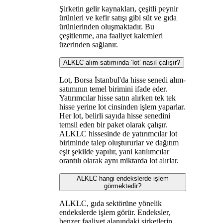
Şirketin gelir kaynakları, çeşitli peynir
ürünleri ve kefir satışı gibi süt ve gıda
ürünlerinden oluşmaktadır. Bu
çeşitlenme, ana faaliyet kalemleri
üzerinden sağlanır.
ALKLC alım-satımında ‘lot’ nasıl çalışır?
Lot, Borsa İstanbul'da hisse senedi alım-
satımının temel birimini ifade eder.
Yatırımcılar hisse satın alırken tek tek
hisse yerine lot cinsinden işlem yaparlar.
Her lot, belirli sayıda hisse senedini
temsil eden bir paket olarak çalışır.
ALKLC hissesinde de yatırımcılar lot
biriminde talep oluştururlar ve dağıtım
eşit şekilde yapılır, yani katılımcılar
orantılı olarak aynı miktarda lot alırlar.
ALKLC hangi endekslerde işlem
görmektedir?
ALKLC, gıda sektörüne yönelik
endekslerde işlem görür. Endeksler,
benzer faaliyet alanındaki şirketlerin