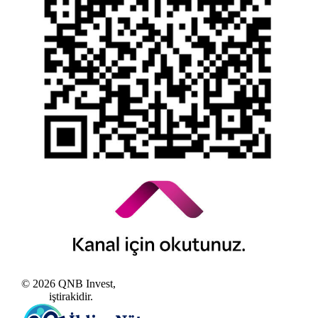
Alacaklar
Kamuyu Aydınlatma Esaslarına İlişkin Duyuru
© 2026 QNB Invest,
QNB
iştirakidir.