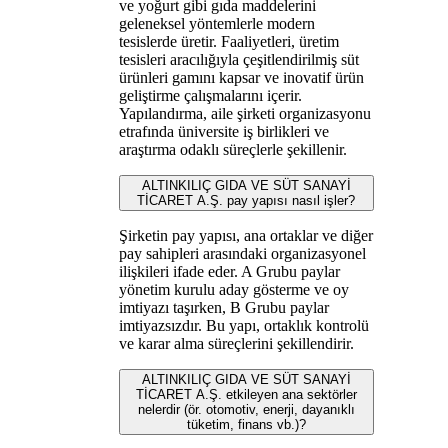
ve yoğurt gibi gıda maddelerini
geleneksel yöntemlerle modern
tesislerde üretir. Faaliyetleri, üretim
tesisleri aracılığıyla çeşitlendirilmiş süt
ürünleri gamını kapsar ve inovatif ürün
geliştirme çalışmalarını içerir.
Yapılandırma, aile şirketi organizasyonu
etrafında üniversite iş birlikleri ve
araştırma odaklı süreçlerle şekillenir.
ALTINKILIÇ GIDA VE SÜT SANAYİ
TİCARET A.Ş. pay yapısı nasıl işler?
Şirketin pay yapısı, ana ortaklar ve diğer
pay sahipleri arasındaki organizasyonel
ilişkileri ifade eder. A Grubu paylar
yönetim kurulu aday gösterme ve oy
imtiyazı taşırken, B Grubu paylar
imtiyazsızdır. Bu yapı, ortaklık kontrolü
ve karar alma süreçlerini şekillendirir.
ALTINKILIÇ GIDA VE SÜT SANAYİ
TİCARET A.Ş. etkileyen ana sektörler
nelerdir (ör. otomotiv, enerji, dayanıklı
tüketim, finans vb.)?