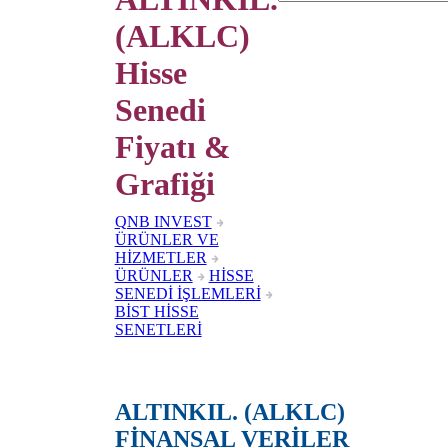
(ALKLC)
Hisse
Senedi
Fiyatı &
Grafiği
QNB INVEST
ÜRÜNLER VE
HİZMETLER
ÜRÜNLER
HİSSE
SENEDİ İŞLEMLERİ
BİST HİSSE
SENETLERİ
ALTINKIL. (ALKLC)
FİNANSAL VERİLER