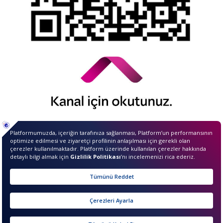
© 2026 QNB Invest,
QNB
iştirakidir.
Merhaba ben InvestIQ. Size
nasıl yardımcı olabilirim?
sıkcasorulan