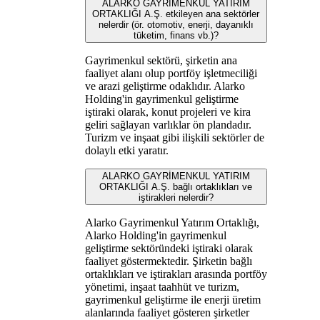
ALARKO GAYRİMENKUL YATIRIM
ORTAKLIĞI A.Ş. etkileyen ana sektörler
nelerdir (ör. otomotiv, enerji, dayanıklı
tüketim, finans vb.)?
Gayrimenkul sektörü, şirketin ana
faaliyet alanı olup portföy işletmeciliği
ve arazi geliştirme odaklıdır. Alarko
Holding'in gayrimenkul geliştirme
iştiraki olarak, konut projeleri ve kira
geliri sağlayan varlıklar ön plandadır.
Turizm ve inşaat gibi ilişkili sektörler de
dolaylı etki yaratır.
ALARKO GAYRİMENKUL YATIRIM
ORTAKLIĞI A.Ş. bağlı ortaklıkları ve
iştirakleri nelerdir?
Alarko Gayrimenkul Yatırım Ortaklığı,
Alarko Holding'in gayrimenkul
geliştirme sektöründeki iştiraki olarak
faaliyet göstermektedir. Şirketin bağlı
ortaklıkları ve iştirakları arasında portföy
yönetimi, inşaat taahhüt ve turizm,
gayrimenkul geliştirme ile enerji üretim
alanlarında faaliyet gösteren şirketler