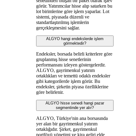
senedinden oluşan bir paket olarak işlev
görür. Yatırımcılar hisse alıp satarken bu
lot birimlerine göre işlem yaparlar. Lot
sistemi, piyasada düzenli ve
standartlaştırılmış işlemlerin
gerçekleşmesini sağlar.
ALGYO hangi endekslerde işlem
görmektedir?
Endeksler, borsada belirli kriterlere göre
gruplanmış hisse senetlerinin
performansını izleyen göstergelerdir.
ALGYO, gayrimenkul yatırım
ortaklıkları ve temettü odaklı endeksler
gibi kategorilerde işlem görür. Bu
endeksler, şirketin piyasa özelliklerine
göre belirlenir.
ALGYO hisse senedi hangi pazar
segmentinde yer alır?
ALGYO, Türkiye'nin ana borsasında
yer alan bir gayrimenkul yatırım
ortaklığıdır. Şirket, gayrimenkul
portföyü yönetimi ve kira geliri elde