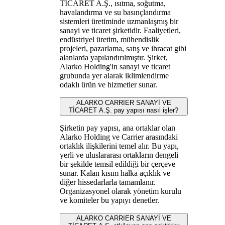
TİCARET A.Ş., ısıtma, soğutma,
havalandırma ve su basınçlandırma
sistemleri üretiminde uzmanlaşmış bir
sanayi ve ticaret şirketidir. Faaliyetleri,
endüstriyel üretim, mühendislik
projeleri, pazarlama, satış ve ihracat gibi
alanlarda yapılandırılmıştır. Şirket,
Alarko Holding'in sanayi ve ticaret
grubunda yer alarak iklimlendirme
odaklı ürün ve hizmetler sunar.
ALARKO CARRIER SANAYİ VE
TİCARET A.Ş. pay yapısı nasıl işler?
Şirketin pay yapısı, ana ortaklar olan
Alarko Holding ve Carrier arasındaki
ortaklık ilişkilerini temel alır. Bu yapı,
yerli ve uluslararası ortakların dengeli
bir şekilde temsil edildiği bir çerçeve
sunar. Kalan kısım halka açıklık ve
diğer hissedarlarla tamamlanır.
Organizasyonel olarak yönetim kurulu
ve komiteler bu yapıyı denetler.
ALARKO CARRIER SANAYİ VE