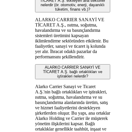
TİCARET A.Ş. etkileyen ana sektörler
nelerdir (ör. otomotiv, enerji, dayanıklı
tüketim, finans vb.)?
ALARKO CARRIER SANAYİ VE
TİCARET A.Ş., ısıtma, soğutma,
havalandırma ve su basınçlandırma
sistemleri üretimini kapsayan
iklimlendirme sektöründen etkilenir. Bu
faaliyetler, sanayi ve ticaret iş kolunda
yer alır. İhracat odaklı pazarlar da
performansını şekillendirir.
ALARKO CARRIER SANAYİ VE
TİCARET A.Ş. bağlı ortaklıkları ve
iştirakleri nelerdir?
Alarko Carrier Sanayi ve Ticaret
A.Ş.'nin bağlı ortaklıkları ve iştirakleri,
ısıtma, soğutma, havalandırma ve su
basınçlandırma alanlarında üretim, satış
ve hizmet faaliyetlerini destekleyen
şirketlerden oluşur. Bu yapı, ana ortaklar
Alarko Holding ve Carrier ile müşterek
yönetim ilişkilerini kapsar. Bağlı
ortaklıklar genellikle taahhüt, inşaat ve