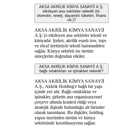
AKSA AKRİLİK KİMYA SANAYİİ A.Ş.
etkileyen ana sektörler nelerdir (ör.
otomotiv, enerji, dayanıklı tüketim, finans
vb.)?
AKSA AKRİLİK KİMYA SANAYİİ
A.Ş.'yi etkileyen ana sektörler tekstil ve
kimyadır. Şirket, akrilik esaslı tow, tops
ve elyaf üretimiyle tekstil hammaddesi
sağlar. Kimya sektörü ise üretim
süreçlerini doğrudan etkiler.
AKSA AKRİLİK KİMYA SANAYİİ A.Ş.
bağlı ortaklıkları ve iştirakleri nelerdir?
AKSA AKRİLİK KİMYA SANAYİİ
A.Ş., Akkök Holding'e bağlı bir yapı
içinde yer alır. Bağlı ortaklıklar ve
iştirakler, şirketin ana organizasyonel
çerçeve altında kontrol ettiği veya
stratejik ilişkide bulunduğu alt birimler
olarak tanımlanır. Bu ilişkiler, holding
yapısı üzerinden üretim ve kimya
sektöründe koordinasyonu sağlar.