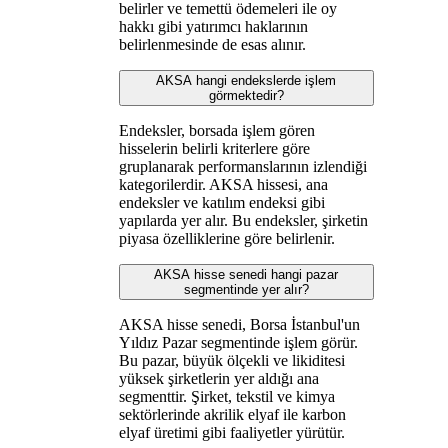
belirler ve temettü ödemeleri ile oy
hakkı gibi yatırımcı haklarının
belirlenmesinde de esas alınır.
AKSA hangi endekslerde işlem
görmektedir?
Endeksler, borsada işlem gören
hisselerin belirli kriterlere göre
gruplanarak performanslarının izlendiği
kategorilerdir. AKSA hissesi, ana
endeksler ve katılım endeksi gibi
yapılarda yer alır. Bu endeksler, şirketin
piyasa özelliklerine göre belirlenir.
AKSA hisse senedi hangi pazar
segmentinde yer alır?
AKSA hisse senedi, Borsa İstanbul'un
Yıldız Pazar segmentinde işlem görür.
Bu pazar, büyük ölçekli ve likiditesi
yüksek şirketlerin yer aldığı ana
segmenttir. Şirket, tekstil ve kimya
sektörlerinde akrilik elyaf ile karbon
elyaf üretimi gibi faaliyetler yürütür.