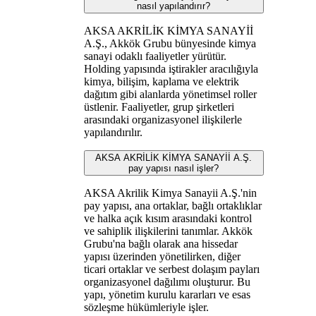
nasıl yapılandırır?
AKSA AKRİLİK KİMYA SANAYİİ
A.Ş., Akkök Grubu bünyesinde kimya
sanayi odaklı faaliyetler yürütür.
Holding yapısında iştirakler aracılığıyla
kimya, bilişim, kaplama ve elektrik
dağıtım gibi alanlarda yönetimsel roller
üstlenir. Faaliyetler, grup şirketleri
arasındaki organizasyonel ilişkilerle
yapılandırılır.
AKSA AKRİLİK KİMYA SANAYİİ A.Ş.
pay yapısı nasıl işler?
AKSA Akrilik Kimya Sanayii A.Ş.'nin
pay yapısı, ana ortaklar, bağlı ortaklıklar
ve halka açık kısım arasındaki kontrol
ve sahiplik ilişkilerini tanımlar. Akkök
Grubu'na bağlı olarak ana hissedar
yapısı üzerinden yönetilirken, diğer
ticari ortaklar ve serbest dolaşım payları
organizasyonel dağılımı oluşturur. Bu
yapı, yönetim kurulu kararları ve esas
sözleşme hükümleriyle işler.