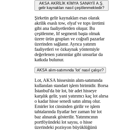
AKSA AKRİLİK KİMYA SANAYİİ A.Ş.
gelir kaynakları nasıl çeşitlenmektedir?
Şirketin gelir kaynakları esas olarak
akrilik esaslı tow, elyaf ve tops üretimi
gibi ana faaliyetlerden oluşur. Bu
çeşitlenme, lif segmenti başta olmak
üzere ürün grupları ve coğrafi pazarlar
üzerinden sağlanır. Ayrıca yatırım
faaliyetleri ve özkaynak yöntemiyle
değerlenen yatırımlar gibi unsurlar da
katkıda bulunur.
AKSA alım-satımında ‘lot’ nasıl çalışır?
Lot, AKSA hissesinin alım-satımında
kullanılan standart işlem birimidir. Borsa
İstanbul'da bir lot, bir adet hisseye
karşılık gelir, yani yatırımcı kaç lot alırsa
o kadar hisse senedi satın almış olur.
Emirler lot cinsinden girilir ve işlem
tahtalarında fiyatlar her zaman bir lot
baz alınarak gösterilir. Yatırımcının
portföyündeki lot sayısı, o hisse
üzerindeki pozisyon büyüklüğünü