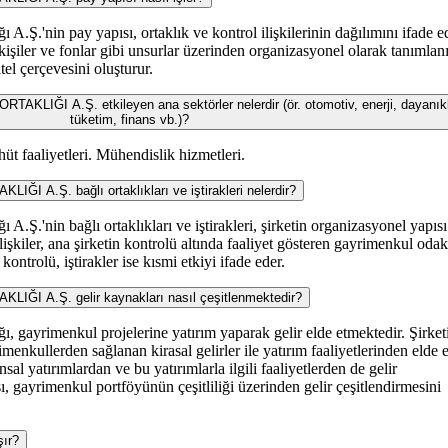
.Ş.'nin pay yapısı, ortaklık ve kontrol ilişkilerinin dağılımını ifade e
 kişiler ve fonlar gibi unsurlar üzerinden organizasyonel olarak tanımlanı
itel çerçevesini oluşturur.
IĞI A.Ş. etkileyen ana sektörler nelerdir (ör. otomotiv, enerji, dayanıkl
tüketim, finans vb.)?
üt faaliyetleri. Mühendislik hizmetleri.
A.Ş. bağlı ortaklıkları ve iştirakleri nelerdir?
.Ş.'nin bağlı ortaklıkları ve iştirakleri, şirketin organizasyonel yapısı
lişkiler, ana şirketin kontrolü altında faaliyet gösteren gayrimenkul odak
kontrolü, iştirakler ise kısmi etkiyi ifade eder.
I A.Ş. gelir kaynakları nasıl çeşitlenmektedir?
 gayrimenkul projelerine yatırım yaparak gelir elde etmektedir. Şirket
imenkullerden sağlanan kirasal gelirler ile yatırım faaliyetlerinden elde 
sal yatırımlardan ve bu yatırımlarla ilgili faaliyetlerden de gelir
sı, gayrimenkul portföyünün çeşitliliği üzerinden gelir çeşitlendirmesini
şır?