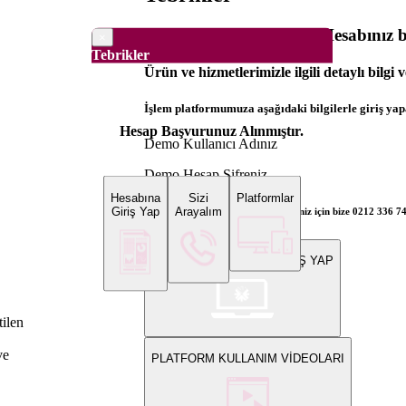
Dünya Borsaları Demo Hesabınız ba
×
Tebrikler
Ürün ve hizmetlerimizle ilgili detaylı bilgi 
İşlem platformumuza aşağıdaki bilgilerle giriş yapa
Hesap Başvurunuz Alınmıştır.
Demo Kullanıcı Adınız
Demo Hesap Şifreniz
Hesabına
Sizi
Platformlar
Giriş Yap
Arayalım
Bilgi ve gerçek hesap açılış talepleriniz için bize 0212 336 7
WEB PLATFORMUNA GİRİŞ YAP
ilen
ve
PLATFORM KULLANIM VİDEOLARI