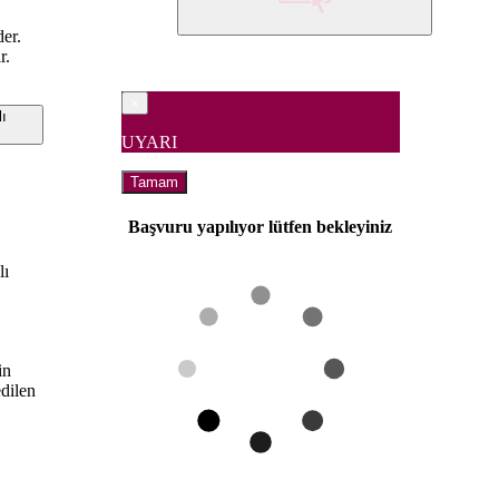
der.
r.
×
ı
UYARI
Tamam
Başvuru yapılıyor lütfen bekleyiniz
lı
in
edilen