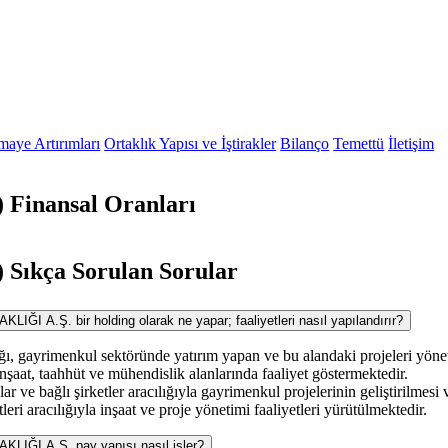
maye Artırımları
Ortaklık Yapısı ve İştirakler
Bilanço
Temettü
İletişim
Finansal Oranları
ıkça Sorulan Sorular
A.Ş. bir holding olarak ne yapar; faaliyetleri nasıl yapılandırır?
, gayrimenkul sektöründe yatırım yapan ve bu alandaki projeleri yönet
inşaat, taahhüt ve mühendislik alanlarında faaliyet göstermektedir.
r ve bağlı şirketler aracılığıyla gayrimenkul projelerinin geliştirilmesi 
eri aracılığıyla inşaat ve proje yönetimi faaliyetleri yürütülmektedir.
ĞI A.Ş. pay yapısı nasıl işler?