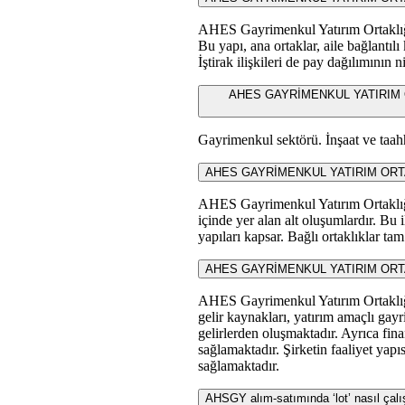
AHES Gayrimenkul Yatırım Ortaklığı A
Bu yapı, ana ortaklar, aile bağlantılı
İştirak ilişkileri de pay dağılımının n
AHES GAYRİMENKUL YATIRIM ORTAKL
Gayrimenkul sektörü. İnşaat ve taahh
AHES GAYRİMENKUL YATIRIM ORTAKLIĞI 
AHES Gayrimenkul Yatırım Ortaklığı A
içinde yer alan alt oluşumlardır. Bu i
yapıları kapsar. Bağlı ortaklıklar tam 
AHES GAYRİMENKUL YATIRIM ORTAKLIĞ
AHES Gayrimenkul Yatırım Ortaklığı,
gelir kaynakları, yatırım amaçlı gayr
gelirlerden oluşmaktadır. Ayrıca finan
sağlamaktadır. Şirketin faaliyet yapı
sağlamaktadır.
AHSGY alım-satımında ‘lot’ nasıl çalı