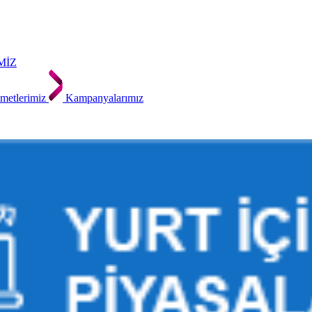
MİZ
metlerimiz
Kampanyalarımız