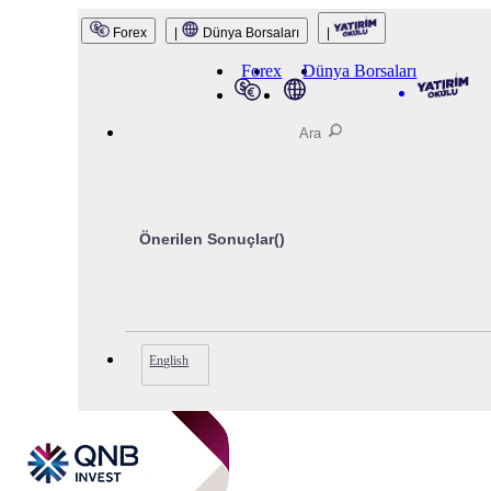
QNB Invest
Forex
|
Dünya Borsaları
|
Forex
Dünya Borsaları
Önerilen Sonuçlar(
)
English