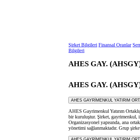
Şirket Bilgileri
Finansal Oranlar
Ser
Bilgileri
AHES GAY. (AHSGY) 
AHES GAY. (AHSGY) S
AHES GAYRİMENKUL YATIRIM ORTAKLIĞI 
AHES Gayrimenkul Yatırım Ortaklığı
bir kuruluştur. Şirket, gayrimenkul, 
Organizasyonel yapısında, ana ortakla
yönetimi sağlanmaktadır. Grup şirketl
AHES GAYRİMENKUL YATIRIM ORTAKLI