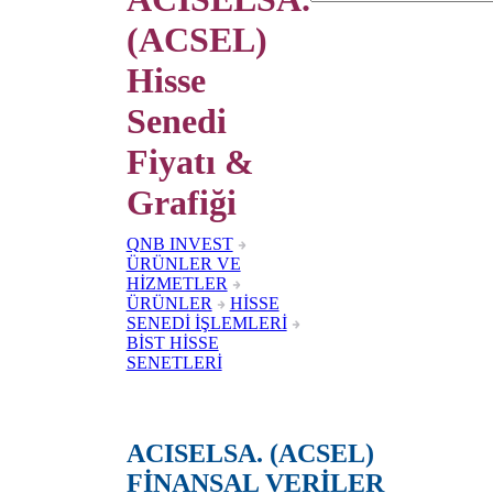
(ACSEL)
Hisse
Senedi
Fiyatı &
Grafiği
QNB INVEST
ÜRÜNLER VE
HİZMETLER
ÜRÜNLER
HİSSE
SENEDİ İŞLEMLERİ
BİST HİSSE
SENETLERİ
ACISELSA. (ACSEL)
FİNANSAL VERİLER