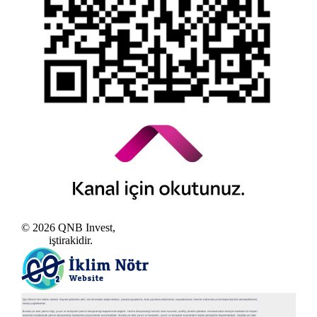
© 2026 QNB Invest,
QNB
iştirakidir.