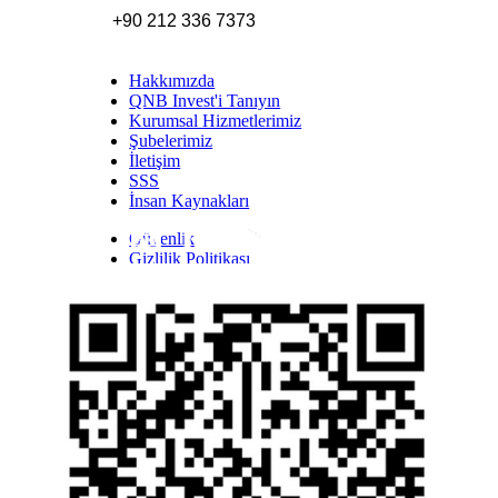
+90 212 336 7373
Hakkımızda
QNB Invest'i Tanıyın
Kurumsal Hizmetlerimiz
Şubelerimiz
İletişim
SSS
İnsan Kaynakları
Güvenlik
Inst
Face
Twitt
Link
Yout
Whatsapp
Gizlilik Politikası
Yasal Uyarı
İhbar Formu
Yasal Duyurular
Bilgi Toplumu Hizmetleri
Kişisel Verilerin Korunması
YTM - Zamanaşımına Uğrayacak Emanet ve
Alacaklar
Kamuyu Aydınlatma Esaslarına İlişkin Duyuru