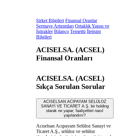
Şirket Bilgileri
Finansal Oranlar
Sermaye Artırımları
Ortaklık Yapısı ve
İştirakler
Bilanço
Temettü
İletişim
Bilgileri
ACISELSA. (ACSEL)
Finansal Oranları
ACISELSA. (ACSEL)
Sıkça Sorulan Sorular
ACISELSAN ACIPAYAM SELÜLOZ
SANAYİ VE TİCARET A.Ş. bir holding
olarak ne yapar; faaliyetleri nasıl
yapılandırır?
Acıselsan Acıpayam Selüloz Sanayi ve
Ticaret A.Ş., selüloz ve selüloz