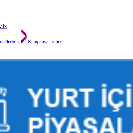
MİZ
metlerimiz
Kampanyalarımız