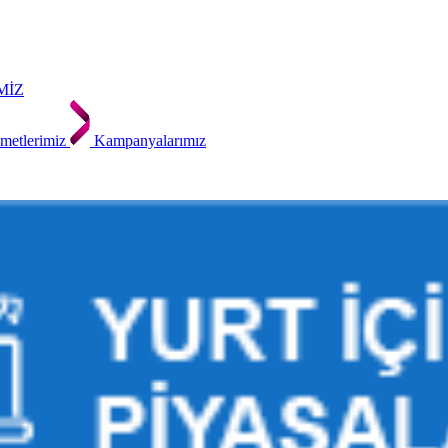
MİZ
metlerimiz
Kampanyalarımız