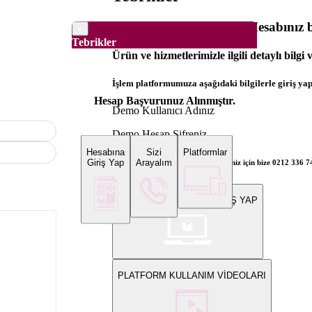
Dünya Borsaları Demo Hesabınız b
×
Tebrikler
Ürün ve hizmetlerimizle ilgili detaylı bilgi
İşlem platformumuza aşağıdaki bilgilerle giriş yapa
Hesap Başvurunuz Alınmıştır.
Demo Kullanıcı Adınız
Demo Hesap Şifreniz
Hesabına
Sizi
Platformlar
Giriş Yap
Arayalım
Bilgi ve gerçek hesap açılış talepleriniz için bize 0212 336 
WEB PLATFORMUNA GİRİŞ YAP
PLATFORM KULLANIM VİDEOLARI