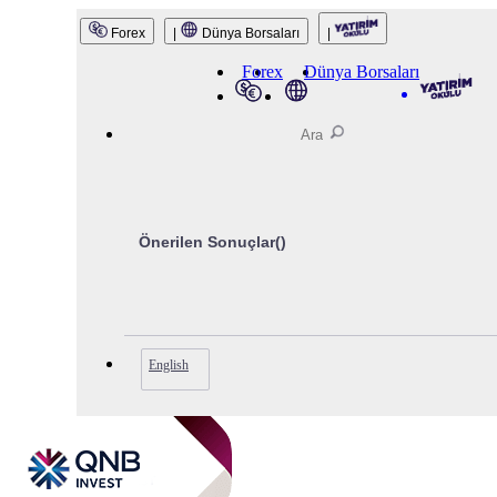
QNB Invest
Forex
|
Dünya Borsaları
|
Forex
Dünya Borsaları
Önerilen Sonuçlar(
)
English