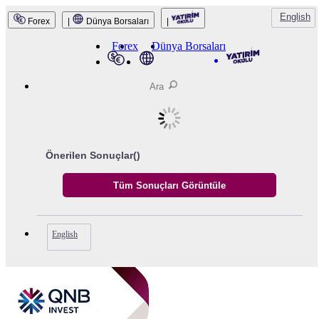
QNB Invest
English
Forex
|
Dünya Borsaları
|
Forex
Dünya Borsaları
Önerilen Sonuçlar(
)
English