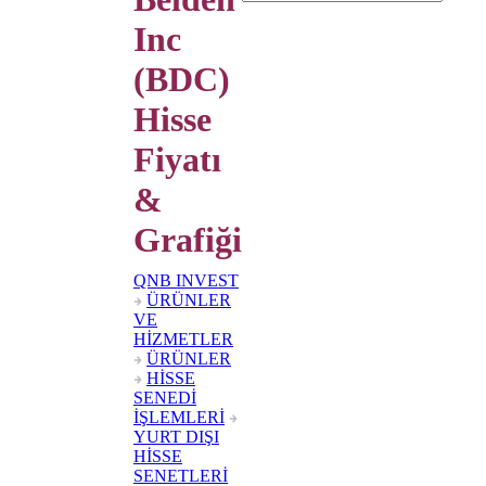
Inc
(BDC)
Hisse
Fiyatı
&
Grafiği
QNB INVEST
ÜRÜNLER
VE
HİZMETLER
ÜRÜNLER
HİSSE
SENEDİ
İŞLEMLERİ
YURT DIŞI
HİSSE
SENETLERİ