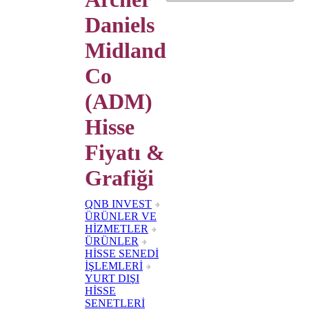
Daniels
Midland
Co
(ADM)
Hisse
Fiyatı &
Grafiği
QNB INVEST
ÜRÜNLER VE
HİZMETLER
ÜRÜNLER
HİSSE SENEDİ
İŞLEMLERİ
YURT DIŞI
HİSSE
SENETLERİ