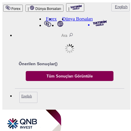
QNB Invest
English
Forex
|
Dünya Borsaları
|
Forex
Dünya Borsaları
Önerilen Sonuçlar(
)
English