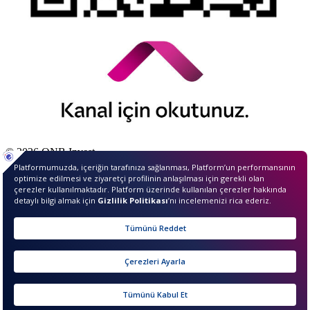
© 2026 QNB Invest,
QNB
iştirakidir.
sıkcasorulan
Sunucu Bilgisi