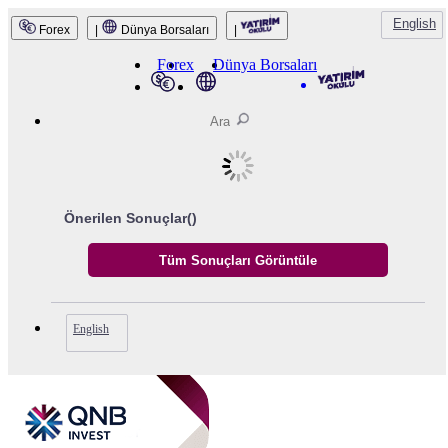
QNB Invest
English
Forex
|
Dünya Borsaları
|
Forex
Dünya Borsaları
Önerilen Sonuçlar(
)
English