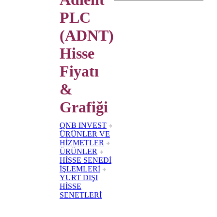
PLC
(ADNT)
Hisse
Fiyatı
&
Grafiği
QNB INVEST
ÜRÜNLER VE
HİZMETLER
ÜRÜNLER
HİSSE SENEDİ
İŞLEMLERİ
YURT DIŞI
HİSSE
SENETLERİ