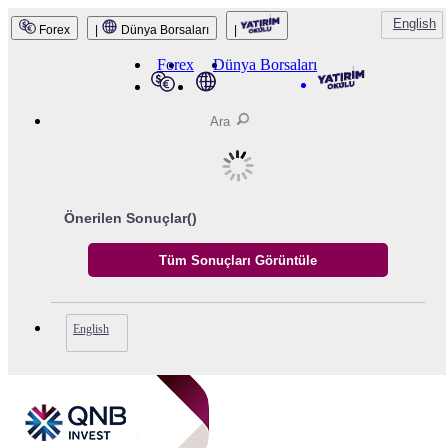
QNB Invest
English
Forex
|
Dünya Borsaları
|
Forex
Dünya Borsaları
Önerilen Sonuçlar(
)
English