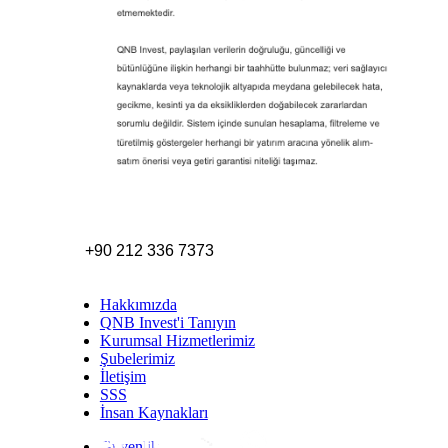
+90 212 336 7373
Hakkımızda
QNB Invest'i Tanıyın
Kurumsal Hizmetlerimiz
Şubelerimiz
İletişim
SSS
İnsan Kaynakları
Güvenlik