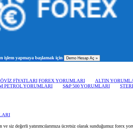
men işlem yapmaya başlamak için
Demo Hesap Aç »
ÖVİZ FİYATLARI
FOREX YORUMLARI
ALTIN YORUML
M PETROL YORUMLARI
S&P 500 YORUMLARI
STER
LARI
 ve siz değerli yatırımcılarımıza ücretsiz olarak sunduğumuz forex yorum