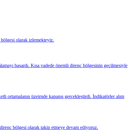
bölgesi olarak izlemekteyiz.
amlamayı başardı. Kısa vadede önemli direnç bölgesinin geçilmesiyle
li ortamalanın üzeirnde kapanış gerçekleştirdi. İndikatörler alım
 direnç bölgesi olarak takip etmeye devam ediyoruz.