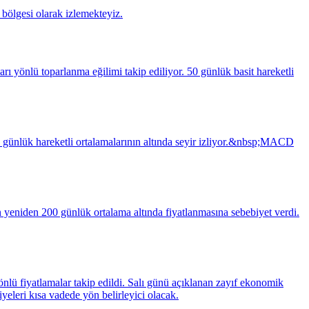
bölgesi olarak izlemekteyiz.
rı yönlü toparlanma eğilimi takip ediliyor. 50 günlük basit hareketli
0 günlük hareketli ortalamalarının altında seyir izliyor.&nbsp;MACD
n yeniden 200 günlük ortalama altında fiyatlanmasına sebebiyet verdi.
nlü fiyatlamalar takip edildi. Salı günü açıklanan zayıf ekonomik
iyeleri kısa vadede yön belirleyici olacak.