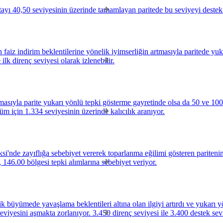
ayı 40,50 seviyesinin üzerinde tamamlayan paritede bu seviyeyi destek 
aiz indirim beklentilerine yönelik iyimserliğin artmasıyla paritede yuka
k direnç seviyesi olarak izlenebilir.
asıyla parite yukarı yönlü tepki gösterme gayretinde olsa da 50 ve 10
m için 1.334 seviyesinin üzerinde kalıcılık aranıyor.
si'nde zayıflığa sebebiyet vererek toparlanma eğilimi gösteren pariteni
146.00 bölgesi tepki alımlarına sebebiyet veriyor.
büyümede yavaşlama beklentileri altına olan ilgiyi artırdı ve yukarı yö
seviyesini aşmakta zorlanıyor. 3.450 direnç seviyesi ile 3.400 destek sev