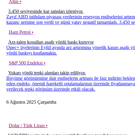
Altın •
3.450 seviyesinde kar satışları izleniyor.
Zayıf ABD istihdam piyasası verilerinin resesyon endişelerini artı
kazanç serisine son verdi ve günü yatay negatif tamamladı. 3.450 sevi
Ham Petrol •
Arz-talep koşulları aşağı yönlü baskı kuruyor
Opec+ üyelerinin Eylül ayında arz artırımına yönelik kararı aşağı y
yönlü baskıyı kısıtlamakta.
S&P 500 Endeksi •
Yukarı yönlü tepki alımları takip ediliyor.
Büyüme görünümüne dair endişelerin artması ile faiz indirim beklent
eden endeks, önemli hareketli ortalamalarının üzerinde fiyatlanmaya
verilecek tepki görünüm üzerinde etkili olacak.
6
Ağustos
2025
Çarşamba
Dolar / Türk Lirası •