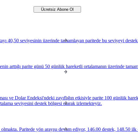
ayı 40,50 seviyesinin üzerinde tamamlayan paritede bu seviyeyi destek 
tenin arttığı parite günü 50 günlük hareketli ortalamanın üzerinde tam
sı ve Dolar Endeksi'ndeki zayıflığın etkisiyle parite 100 günlük hareket
rtalama seviyesini destek bölgesi olarak izlemekteyiz.
olmakta. Paritede yön arayışı devam ediyor, 146.00 destek, 148.50 ilk