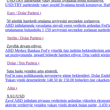
USD/TRY paritesinde yatay pozitif fiyatlama trendi korunuyor.
USD/TRY paritesinde yatay pozitif fiyatlama trendi korunuyor. Haft
Euro / Dolar Paritesi •
50 günlük hareketli ortalama seviyesini geçmekte zorlanıyor.
ABD istihdamında yavaşlama sinyali veren verilerin ardından Fed'in f
ortalamanın bulunduğu 1,159 seviyesini geçmekte zorlanan paritede il
Sterlin / Dolar Paritesi •
Zayıflık devam ediyor.
ABD Merkez Bankası Fed’e yönelik faiz indirim beklentilerinin artm
sat pozisyonunda, negatif bölgede hareket ediyor. Orta vadeli görünü
Dolar / Yen Paritesi •
Satış baskı yeniden artış gösterdi.
Fed’in para politikasında gevşemeye gitme beklentileri, Dolar Endek
Yukarı yönlü denemelerde 148.50 ile 150.00 bölgeleri öne çıkarken, 
Altın •
XAU/USD
Zayıf ABD istihdam piyasası verilerinin ardından yükselen ekonomik 
aktivite verileriyle yeniden yukarı yönlü destek bulan parite, 3.450 