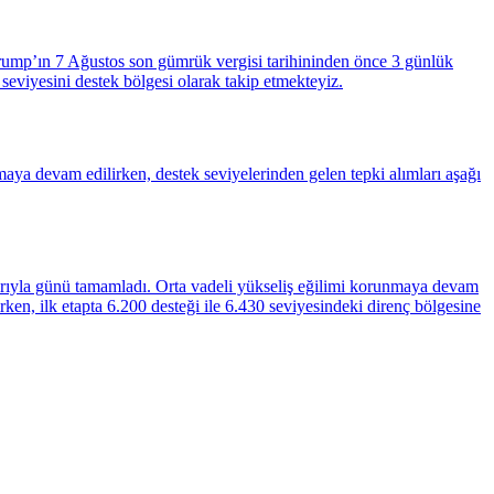
Trump’ın 7 Ağustos son gümrük vergisi tarihininden önce 3 günlük
 seviyesini destek bölgesi olarak takip etmekteyiz.
aya devam edilirken, destek seviyelerinden gelen tepki alımları aşağı
mlarıyla günü tamamladı. Orta vadeli yükseliş eğilimi korunmaya devam
ken, ilk etapta 6.200 desteği ile 6.430 seviyesindeki direnç bölgesine