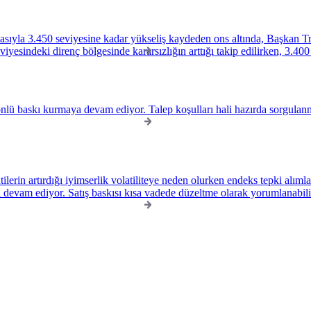
rmasıyla 3.450 seviyesine kadar yükseliş kaydeden ons altında, Başkan 
yesindeki direnç bölgesinde kararsızlığın arttığı takip edilirken, 3.400
önlü baskı kurmaya devam ediyor. Talep koşulları hali hazırda sorgulanm
ilerin artırdığı iyimserlik volatiliteye neden olurken endeks tepki alı
 devam ediyor. Satış baskısı kısa vadede düzeltme olarak yorumlanabilir