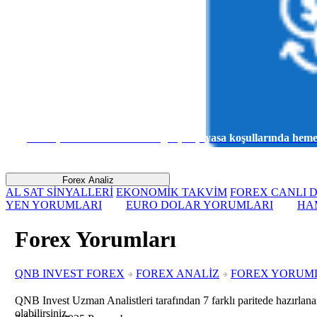
Sanal para ile risk almadan gerçek piyasa koşullarında he
Forex Analiz
AL SAT SİNYALLERİ
EKONOMİK TAKVİM
FOREX CANLI D
YEN YORUMLARI
EURO DOLAR YORUMLARI
HA
Forex Yorumları
QNB INVEST FOREX
FOREX ANALİZ
FOREX YORUM
QNB Invest Uzman Analistleri tarafından 7 farklı paritede hazırlanan
olabilirsiniz.