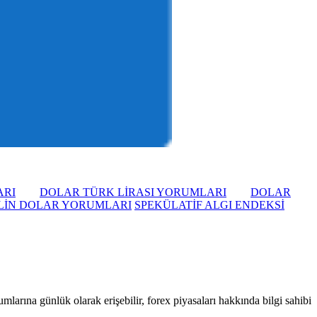
ARI
DOLAR TÜRK LİRASI YORUMLARI
DOLAR
LİN DOLAR YORUMLARI
SPEKÜLATİF ALGI ENDEKSİ
larına günlük olarak erişebilir, forex piyasaları hakkında bilgi sahibi