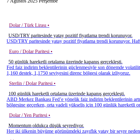
7
Ağustos
2025
Perşembe
Dolar / Türk Lirası •
USD/TRY paritesinde yatay pozitif fiyatlama trendi korunuyor.
USD/TRY paritesinde yatay pozitif fiyatlama trendi korunuyor. Haft
Euro / Dolar Paritesi •
50 günlük hareketli ortalama üzerinde kapanış gerçekleşti.
Fed faiz indirim beklentilerinin güçlenmesiyle son dönemde volatili
1,160 destek, 1,1750 seviyesini direnç bölgesi olarak izliyoruz.
Sterlin / Dolar Paritesi •
100 günlük hareketli ortalama üzerinde kapanış gerçekleşti.
ABD Merkez Bankası Fed’e yönelik faiz indirim beklentilerinin artma
bölgesine geçerken, orta vadeli yükseliş için 100 günlük hareketli o
Dolar / Yen Paritesi •
Momentum oldukça düşük seyrediyor.
Her iki ülkenin büyüme görünümdeki zayıflık yatay bir seyre neden 