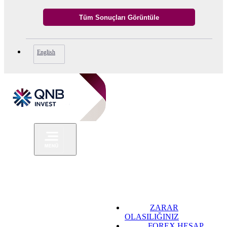
English
ZARAR
OLASILIĞINIZ
FOREX HESAP