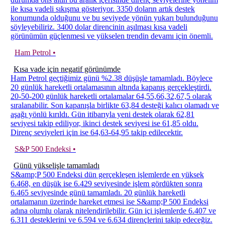
ile kısa vadeli sıkışma gösteriyor. 3350 doların artık destek
konumunda olduğunu ve bu seviyede yönün yukarı bulunduğunu
söyleyebiliriz. 3400 dolar direncinin aşılması kısa vadeli
görünümün güçlenmesi ve yükselen trendin devamı için önemli.
Ham Petrol •
Kısa vade için negatif görünümde
Ham Petrol geçtiğimiz günü %2.38 düşüşle tamamladı. Böylece
20 günlük hareketli ortalamasının altında kapanış gerçekleştirdi.
20-50-200 günlük hareketli ortalamalar 64,55,66,32,67,5 olarak
sıralanabilir. Son kapanışla birlikte 63,84 desteği kalıcı olamadı ve
aşağı yönlü kırıldı. Gün itibarıyla yeni destek olarak 62,81
seviyesi takip ediliyor, ikinci destek seviyesi ise 61,85 oldu.
Direnç seviyeleri için ise 64,63-64,95 takip edilecektir.
S&P 500 Endeksi •
Günü yükselişle tamamladı
S&amp;P 500 Endeksi dün gerçekleşen işlemlerde en yüksek
6.468, en düşük ise 6.429 seviyesinde işlem gördükten sonra
6.465 seviyesinde günü tamamladı. 20 günlük hareketli
ortalamanın üzerinde hareket etmesi ise S&amp;P 500 Endeksi
adına olumlu olarak nitelendirilebilir. Gün içi işlemlerde 6.407 ve
6.311 desteklerini ve 6.594 ve 6.634 dirençlerini takip edeceğiz.