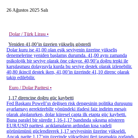
26
Ağustos
2025
Salı
Dolar / Türk Lirası •
Yeniden 41,00’in üzerien yükseliş gösterdi
Dolar kuru ise 41,00 olan eşik seviyenin üzerine yükseliş
denemelerine yeniden başlamış durumda. 41,00 aynı zamanda
psikolojik bir seviye olarak öne çıkıyor. 40,90’a doğru tepki ile
karşılaşması dolayısıyla kurda bu seviye destek olarak izlenebilir.
40,80 ikincil destek iken, 41,00’in üzerinde 41,10 direnç olarak
takip edilebilir.
Euro / Dolar Paritesi •
1,17 direncine doğru güç kaybetti
Fed Başkanı Powell’ın değişen risk dengesinin politika duruşunu
ayarlamayı gerektirebilir yönündeki ifadesi faiz indirim mesajı
olarak algılanırken, dolar küresel çapta ilk etapta güç kaybetti.
Buna paralel bir süredir 1,16-1,17 bandında sıkışma gösteren
EUR/USD paritesi, açıklamaların ardından kısa vadeli
görünümünü güçlendirerek 1,17 seviyesinin üzerine yükseldi.
Ancak parite 1,17’nin üzerinde yükselişini ileri taşımakta zorlandı.