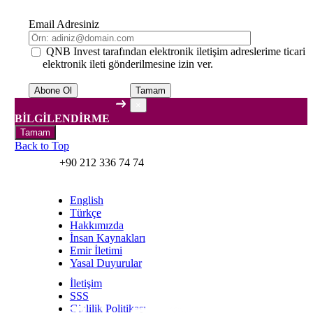
Email Adresiniz
QNB Invest tarafından elektronik iletişim adreslerime ticari
elektronik ileti gönderilmesine izin ver.
Tamam
×
BİLGİLENDİRME
Tamam
Back to Top
+90 212 336 74 74
English
Türkçe
Hakkımızda
İnsan Kaynakları
Emir İletimi
Yasal Duyurular
İletişim
SSS
Gizlilik Politikası