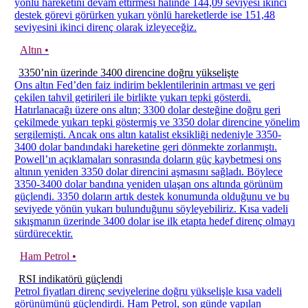
yönlü hareketini devam ettirmesi halinde 144,09 seviyesi ikinci
destek görevi görürken yukarı yönlü hareketlerde ise 151,48
seviyesini ikinci direnç olarak izleyeceğiz.
Altın •
3350’nin üzerinde 3400 direncine doğru yükselişte
Ons altın Fed’den faiz indirim beklentilerinin artması ve geri
çekilen tahvil getirileri ile birlikte yukarı tepki gösterdi.
Hatırlanacağı üzere ons altın; 3300 dolar desteğine doğru geri
çekilmede yukarı tepki göstermiş ve 3350 dolar direncine yönelim
sergilemişti. Ancak ons altın katalist eksikliği nedeniyle 3350-
3400 dolar bandındaki hareketine geri dönmekte zorlanmıştı.
Powell’ın açıklamaları sonrasında doların güç kaybetmesi ons
altının yeniden 3350 dolar direncini aşmasını sağladı. Böylece
3350-3400 dolar bandına yeniden ulaşan ons altında görünüm
güçlendi. 3350 doların artık destek konumunda olduğunu ve bu
seviyede yönün yukarı bulunduğunu söyleyebiliriz. Kısa vadeli
sıkışmanın üzerinde 3400 dolar ise ilk etapta hedef direnç olmayı
sürdürecektir.
Ham Petrol •
RSI indikatörü güçlendi
Petrol fiyatları direnç seviyelerine doğru yükselişle kısa vadeli
görünümünü güçlendirdi. Ham Petrol, son günde yapılan