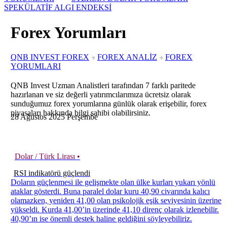
SPEKÜLATİF ALGI ENDEKSİ
Forex Yorumları
QNB INVEST FOREX
FOREX ANALİZ
FOREX
YORUMLARI
QNB Invest Uzman Analistleri tarafından 7 farklı paritede
hazırlanan ve siz değerli yatırımcılarımıza ücretsiz olarak
sunduğumuz forex yorumlarına günlük olarak erişebilir, forex
piyasaları hakkında bilgi sahibi olabilirsiniz.
28
Ağustos
2025
Perşembe
Dolar / Türk Lirası •
RSI indikatörü güçlendi
Doların güçlenmesi ile gelişmekte olan ülke kurları yukarı yönlü
ataklar gösterdi. Buna paralel dolar kuru 40,90 civarında kalıcı
olamazken, yeniden 41,00 olan psikolojik eşik seviyesinin üzerine
yükseldi. Kurda 41,00’in üzerinde 41,10 direnç olarak izlenebilir.
40,90’ın ise önemli destek haline geldiğini söyleyebiliriz.