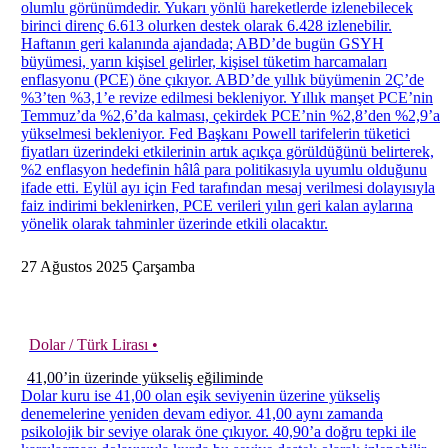
olumlu görünümdedir. Yukarı yönlü hareketlerde izlenebilecek
birinci direnç 6.613 olurken destek olarak 6.428 izlenebilir.
Haftanın geri kalanında ajandada; ABD’de bugün GSYH
büyümesi, yarın kişisel gelirler, kişisel tüketim harcamaları
enflasyonu (PCE) öne çıkıyor. ABD’de yıllık büyümenin 2Ç’de
%3’ten %3,1’e revize edilmesi bekleniyor. Yıllık manşet PCE’nin
Temmuz’da %2,6’da kalması, çekirdek PCE’nin %2,8’den %2,9’a
yükselmesi bekleniyor. Fed Başkanı Powell tarifelerin tüketici
fiyatları üzerindeki etkilerinin artık açıkça görüldüğünü belirterek,
%2 enflasyon hedefinin hâlâ para politikasıyla uyumlu olduğunu
ifade etti. Eylül ayı için Fed tarafından mesaj verilmesi dolayısıyla
faiz indirimi beklenirken, PCE verileri yılın geri kalan aylarına
yönelik olarak tahminler üzerinde etkili olacaktır.
27
Ağustos
2025
Çarşamba
Dolar / Türk Lirası •
41,00’in üzerinde yükseliş eğiliminde
Dolar kuru ise 41,00 olan eşik seviyenin üzerine yükseliş
denemelerine yeniden devam ediyor. 41,00 aynı zamanda
psikolojik bir seviye olarak öne çıkıyor. 40,90’a doğru tepki ile