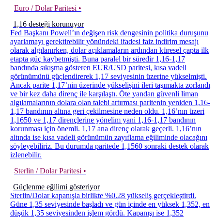
Euro / Dolar Paritesi •
1,16 desteği korunuyor
Fed Başkanı Powell’ın değişen risk dengesinin politika duruşunu
ayarlamayı gerektirebilir yönündeki ifadesi faiz indirim mesajı
olarak algılanırken, dolar açıklamaların ardından küresel çapta ilk
etapta güç kaybetmişti. Buna paralel bir süredir 1,16-1,17
bandında sıkışma gösteren EUR/USD paritesi, kısa vadeli
görünümünü güçlendirerek 1,17 seviyesinin üzerine yükselmişti.
Ancak parite 1,17’nin üzerinde yükselişini ileri taşımakta zorlandı
ve bir kez daha direnç ile karşılaştı. Öte yandan güvenli liman
algılamalarının dolara olan talebi artırması paritenin yeniden 1,16-
1,17 bandının altına geri çekilmesine neden oldu. 1,16’nın üzeri
1,1650 ve 1,17 dirençlerine yönelim yani 1,16-1,17 bandının
korunması için önemli. 1,17 ana direnç olarak geçerli. 1,16’nın
altında ise kısa vadeli görünümün zayıflama eğiliminde olacağını
söyleyebiliriz. Bu durumda paritede 1,1560 sonraki destek olarak
izlenebilir.
Sterlin / Dolar Paritesi •
Güçlenme eğilimi gösteriyor
Sterlin/Dolar kapanışla birlikte %0.28 yükseliş gerçekleştirdi.
Güne 1,35 seviyesinde başladı ve gün içinde en yüksek 1,352, en
düşük 1,35 seviyesinden işlem gördü. Kapanışı ise 1,352