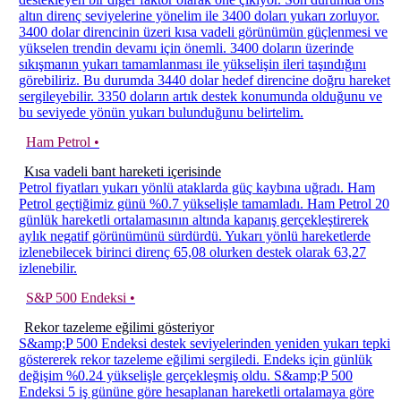
altın direnç seviyelerine yönelim ile 3400 doları yukarı zorluyor.
3400 dolar direncinin üzeri kısa vadeli görünümün güçlenmesi ve
yükselen trendin devamı için önemli. 3400 doların üzerinde
sıkışmanın yukarı tamamlanması ile yükselişin ileri taşındığını
görebiliriz. Bu durumda 3440 dolar hedef direncine doğru hareket
sergileyebilir. 3350 doların artık destek konumunda olduğunu ve
bu seviyede yönün yukarı bulunduğunu belirtelim.
Ham Petrol •
Kısa vadeli bant hareketi içerisinde
Petrol fiyatları yukarı yönlü ataklarda güç kaybına uğradı. Ham
Petrol geçtiğimiz günü %0.7 yükselişle tamamladı. Ham Petrol 20
günlük hareketli ortalamasının altında kapanış gerçekleştirerek
aylık negatif görünümünü sürdürdü. Yukarı yönlü hareketlerde
izlenebilecek birinci direnç 65,08 olurken destek olarak 63,27
izlenebilir.
S&P 500 Endeksi •
Rekor tazeleme eğilimi gösteriyor
S&amp;P 500 Endeksi destek seviyelerinden yeniden yukarı tepki
göstererek rekor tazeleme eğilimi sergiledi. Endeks için günlük
değişim %0.24 yükselişle gerçekleşmiş oldu. S&amp;P 500
Endeksi 5 iş gününe göre hesaplanan hareketli ortalamaya göre