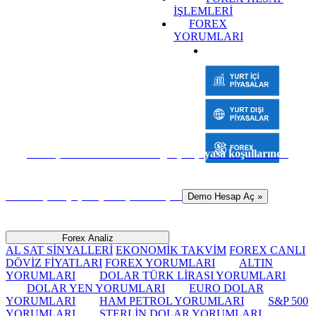
İŞLEMLERİ
FOREX
YORUMLARI
Sanal para ile risk almadan gerçek piyasa koşullarında
hemen işlem yapmaya başlamak için
Demo Hesap Aç »
Forex Analiz
AL SAT SİNYALLERİ
EKONOMİK TAKVİM
FOREX CANLI
DÖVİZ FİYATLARI
FOREX YORUMLARI
ALTIN
YORUMLARI
DOLAR TÜRK LİRASI YORUMLARI
DOLAR YEN YORUMLARI
EURO DOLAR
YORUMLARI
HAM PETROL YORUMLARI
S&P 500
YORUMLARI
STERLİN DOLAR YORUMLARI