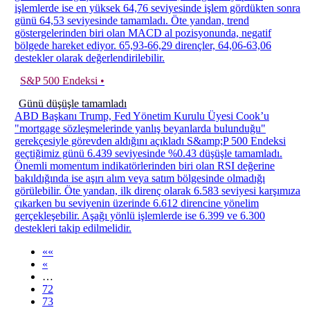
işlemlerde ise en yüksek 64,76 seviyesinde işlem gördükten sonra
günü 64,53 seviyesinde tamamladı. Öte yandan, trend
göstergelerinden biri olan MACD al pozisyonunda, negatif
bölgede hareket ediyor. 65,93-66,29 dirençler, 64,06-63,06
destekler olarak değerlendirilebilir.
S&P 500 Endeksi •
Günü düşüşle tamamladı
ABD Başkanı Trump, Fed Yönetim Kurulu Üyesi Cook’u
"mortgage sözleşmelerinde yanlış beyanlarda bulunduğu"
gerekçesiyle görevden aldığını açıkladı S&amp;P 500 Endeksi
geçtiğimiz günü 6.439 seviyesinde %0.43 düşüşle tamamladı.
Önemli momentum indikatörlerinden biri olan RSI değerine
bakıldığında ise aşırı alım veya satım bölgesinde olmadığı
görülebilir. Öte yandan, ilk direnç olarak 6.583 seviyesi karşımıza
çıkarken bu seviyenin üzerinde 6.612 direncine yönelim
gerçekleşebilir. Aşağı yönlü işlemlerde ise 6.399 ve 6.300
destekleri takip edilmelidir.
««
«
…
72
73