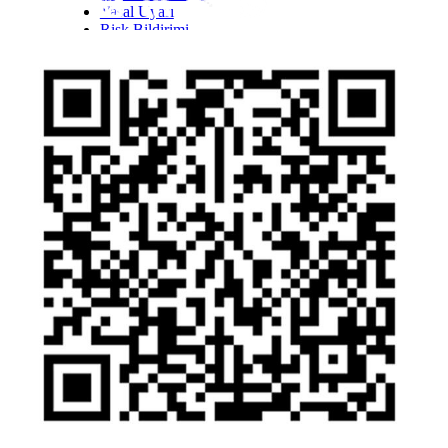
Yasal Uyarı
Inst
Face
Twitt
Link
Yout
Whatsapp
Risk Bildirimi
Kişisel Verilerin Korunması Kanunu Bilgilendirmesi
YTM - Zamanaşımına Uğrayacak Emanet ve
Alacaklar
Olağanüstü Piyasa Koşulları
Bilgi Toplumu Hizmetleri