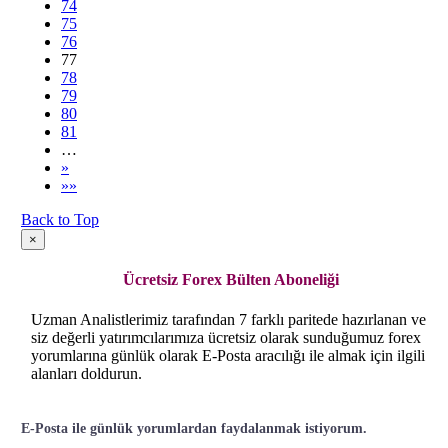
74
75
76
77
78
79
80
81
…
»
»»
Back to Top
×
Ücretsiz Forex Bülten Aboneliği
Uzman Analistlerimiz tarafından 7 farklı paritede hazırlanan ve
siz değerli yatırımcılarımıza ücretsiz olarak sunduğumuz forex
yorumlarına günlük olarak E-Posta aracılığı ile almak için ilgili
alanları doldurun.
E-Posta ile günlük yorumlardan faydalanmak istiyorum.