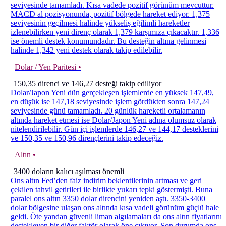
seviyesinde tamamladı. Kısa vadede pozitif görünüm mevcuttur.
MACD al pozisyonunda, pozitif bölgede hareket ediyor. 1,375
seviyesinin geçilmesi halinde yükseliş eğilimli hareketler
izlenebilirken yeni direnç olarak 1,379 karşımıza çıkacaktır. 1,336
ise önemli destek konumundadır. Bu desteğin altına gelinmesi
halinde 1,342 yeni destek olarak takip edilebilir.
Dolar / Yen Paritesi •
150,35 direnci ve 146,27 desteği takip ediliyor
Dolar/Japon Yeni dün gerçekleşen işlemlerde en yüksek 147,49,
en düşük ise 147,18 seviyesinde işlem gördükten sonra 147,24
seviyesinde günü tamamladı. 20 günlük hareketli ortalamanın
altında hareket etmesi ise Dolar/Japon Yeni adına olumsuz olarak
nitelendirilebilir. Gün içi işlemlerde 146,27 ve 144,17 desteklerini
ve 150,35 ve 150,96 dirençlerini takip edeceğiz.
Altın •
3400 doların kalıcı aşılması önemli
Ons altın Fed’den faiz indirim beklentilerinin artması ve geri
çekilen tahvil getirileri ile birlikte yukarı tepki göstermişti. Buna
paralel ons altın 3350 dolar direncini yeniden aştı. 3350-3400
dolar bölgesine ulaşan ons altında kısa vadeli görünüm güçlü hale
geldi. Öte yandan güvenli liman algılamaları da ons altın fiyatlarını
destekleyen bir diğer faktör olarak öne çıkıyor. Son durumda ons