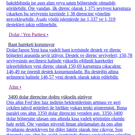
bakıldığında ise aşırı alım veya satım bölgesinde olmadığı
görülebilir. Öte yandan, ilk direnç olarak 1,375 seviyesi karşımıza
çıkarken bu seviyenin üzerinde 1,38 direncine yönelim
gerçekleşebilir. Aşağı yönlü işlemlerde ise 1,337 ve 1,319
destekleri takip edilmelidir.
Dolar / Yen Paritesi •
Bant hareketi korunuyor
Dolar/Japon Yeni kısa vadeli bant içerisinde destek ve direnç
bölgeleri arasında seyir izliyor. Destek ve direnç seviyeleri; 150,78
seviyesinin geçilmesi halinde yükseliş eğilimli hareketler
izlenebilirken yeni direnç olarak 150,69 karşımıza çıkacaktır.
146,49 ise önemli destek konumundadır. Bu desteğin altına
gelinmesi halinde 146,57 yeni destek olarak takip edilebilir.
Altın •
3400 dolar direncine doğru yükseliş sürüyor
Ons altın Fed’den faiz indirim beklentilerinin artması ve geri
çekilen tahvil getirileri ile birlikte yukarı tepki göstermişti. Buna
paralel ons altın 3350 dolar direncini yeniden aştı. 3350-3400
dolar bölgesine ulaşan ons altında kısa vadeli görünüm olumlu
hale geldi. Öte yandan güvenli liman algılamaları da ons altın
fiyatlarını destekleyen bir diğer faktör olarak öne çıkıyor. Son
durumda ons altın bu aralık içerisinde direnç seviyelerine yönelim