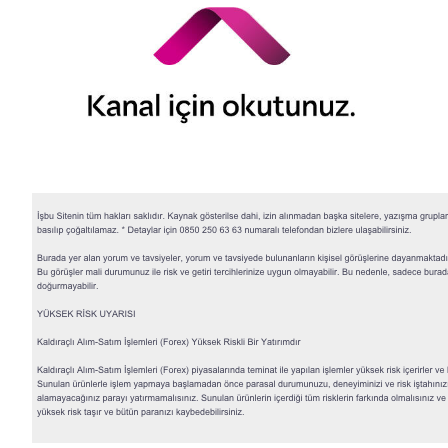
© 2026 QNB Invest,
QNB
iştirakidir.