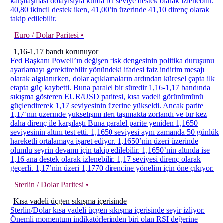
karşılaşması dolayısıyla kurda bu seviye destek olarak izlenebilir.
40,80 ikincil destek iken, 41,00’in üzerinde 41,10 direnç olarak
takip edilebilir.
Euro / Dolar Paritesi •
1,16-1,17 bandı korunuyor
Fed Başkanı Powell’ın değişen risk dengesinin politika duruşunu
ayarlamayı gerektirebilir yönündeki ifadesi faiz indirim mesajı
olarak algılanırken, dolar açıklamaların ardından küresel çapta ilk
etapta güç kaybetti. Buna paralel bir süredir 1,16-1,17 bandında
sıkışma gösteren EUR/USD paritesi, kısa vadeli görünümünü
güçlendirerek 1,17 seviyesinin üzerine yükseldi. Ancak parite
1,17’nin üzerinde yükselişini ileri taşımakta zorlandı ve bir kez
daha direnç ile karşılaştı Buna paralel parite yeniden 1,1650
seviyesinin altını test etti. 1,1650 seviyesi aynı zamanda 50 günlük
hareketli ortalamaya işaret ediyor. 1,1650’nin üzeri üzerinde
olumlu seyrin devamı için takip edilebilir. 1,1650’nin altında ise
1,16 ana destek olarak izlenebilir. 1,17 seviyesi direnç olarak
geçerli. 1,17’nin üzeri 1,1770 direncine yönelim için öne çıkıyor.
Sterlin / Dolar Paritesi •
Kısa vadeli üçgen sıkışma içerisinde
Sterlin/Dolar kısa vadeli üçgen sıkışma içerisinde seyir izliyor.
Önemli momentum indikatörlerinden biri olan RSI değerine