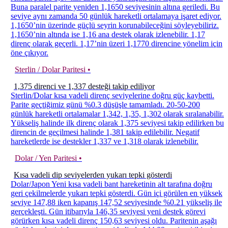
Buna paralel parite yeniden 1,1650 seviyesinin altına geriledi. Bu
seviye aynı zamanda 50 günlük hareketli ortalamaya işaret ediyor.
1,1650’nin üzerinde güçlü seyrin korunabileceğini söyleyebiliriz.
1,1650’nin altında ise 1,16 ana destek olarak izlenebilir. 1,17
direnç olarak geçerli. 1,17’nin üzeri 1,1770 direncine yönelim için
öne çıkıyor.
Sterlin / Dolar Paritesi •
1,375 direnci ve 1,337 desteği takip ediliyor
Sterlin/Dolar kısa vadeli direnç seviyelerine doğru güç kaybetti.
Parite geçtiğimiz günü %0.3 düşüşle tamamladı. 20-50-200
günlük hareketli ortalamalar 1,342, 1,35, 1,302 olarak sıralanabilir.
Yükseliş halinde ilk direnç olarak 1,375 seviyesi takip edilirken bu
direncin de geçilmesi halinde 1,381 takip edilebilir. Negatif
hareketlerde ise destekler 1,337 ve 1,318 olarak izlenebilir.
Dolar / Yen Paritesi •
Kısa vadeli dip seviyelerden yukarı tepki gösterdi
Dolar/Japon Yeni kısa vadeli bant hareketinin alt tarafına doğru
geri çekilmelerde yukarı tepki gösterdi. Gün içi görülen en yüksek
seviye 147,88 iken kapanış 147,52 seviyesinde %0.21 yükseliş ile
gerçekleşti. Gün itibarıyla 146,35 seviyesi yeni destek görevi
görürken kısa vadeli direnç 150,63 seviyesi oldu. Paritenin aşağı