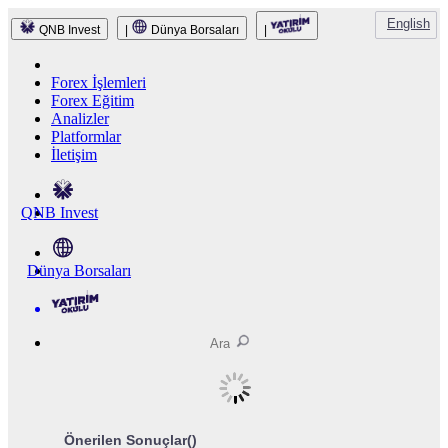
English
QNB Invest
|
Dünya Borsaları
|
Forex İşlemleri
Forex Eğitim
Analizler
Platformlar
İletişim
QNB Invest
Dünya Borsaları
Önerilen Sonuçlar(
)