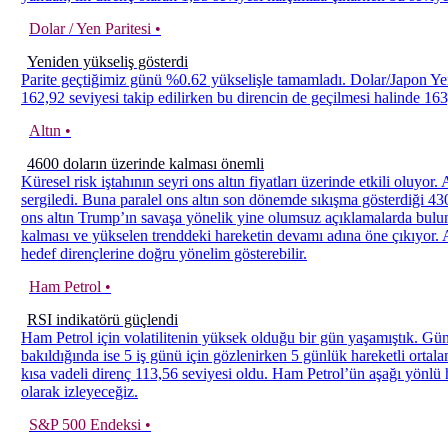
Dolar / Yen Paritesi •
Yeniden yükseliş gösterdi
Parite geçtiğimiz günü %0.62 yükselişle tamamladı. Dolar/Japon Yen
162,92 seviyesi takip edilirken bu direncin de geçilmesi halinde 163,6
Altın •
4600 doların üzerinde kalması önemli
Küresel risk iştahının seyri ons altın fiyatları üzerinde etkili oluyor.
sergiledi. Buna paralel ons altın son dönemde sıkışma gösterdiği 4
ons altın Trump’ın savaşa yönelik yine olumsuz açıklamalarda bulun
kalması ve yükselen trenddeki hareketin devamı adına öne çıkıyor
hedef dirençlerine doğru yönelim gösterebilir.
Ham Petrol •
RSI indikatörü güçlendi
Ham Petrol için volatilitenin yüksek olduğu bir gün yaşamıştık. Gün
bakıldığında ise 5 iş günü için gözlenirken 5 günlük hareketli orta
kısa vadeli direnç 113,56 seviyesi oldu. Ham Petrol’ün aşağı yönlü h
olarak izleyeceğiz.
S&P 500 Endeksi •