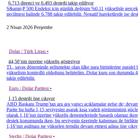
6.713 direnci ve 6.493 desteği takip ediliyor
S&amp;P 500 Endeksi için günlük değişim %0.11 yükselişle gerçekleş
geçilmesi halinde 6.788 takip edilebilir. Negatif hareketlerde ise des
2
Nisan
2026
Perşembe
Dolar / Türk Lirası •
44,50’nin üzerine yükseliş gösteriyor
TL, savaş döneminde gelişmekte olan ülke para birimlerine paralel bi
yükselişin kontrollü olduğunu belirtelim. Dolar kuru son durumda 44
takip edilebilir.
Euro / Dolar Paritesi •
1,15 desteği öne çıkıyor
ABD Başkanı Trump’tan ara ara yapıcı açıklamalar gelse de; devam e
Parite bu hafta 1,15 seviyesini aşarak kısa vadeli görünümünü güçle
olarak 1,16’nın üzerine yükseliş denemelerinde başarılı olamaz iken,
destek konumunda iken, bu seviyenin üzerinde kalınması ile birlikte 
1,16’nın aşılması ise yükselen trendin devam etmesi adına öne çıkıy
Sterlin / Dolar Paritesi •