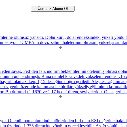
mlerine olumsuz yansıdı. Dolar kuru, dolar endeksindeki yukarı yönlü ha
am ediyor. TCMB’nin döviz satım ihalelerinin olmasını yükselişi sınırl
den savaş, Fed’den faiz indirim beklentilerinin ötelenmiş olması dolar
ümünü güçlendirmişti. Buna paralel kısa vadeli yükselen trendde 1,16 d
şarılı olamaz iken, 1,15 desteğine doğru geriledi. Ateşkes sağlanmadığı
eviyenin üzerinde kalınması ile birlikte yükseliş eğiliminin korunabile
or. Bu durumda 1,1670 ve 1,17 hedef direnç seviyeleridir. Olası geri çe
riyor. Önemli momentum indikatörlerinden biri olan RSI değerine bakıldı
nin üzerinde 1,355 direncine yönelim gerçekleşebilir. Aşağı yönlü işleml