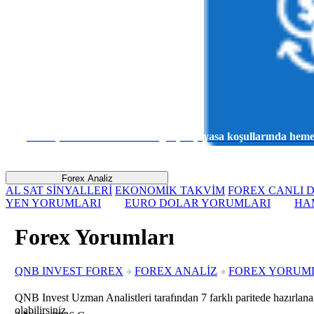
Sanal para ile risk almadan gerçek piyasa koşullarında he
Forex Analiz
AL SAT SİNYALLERİ
EKONOMİK TAKVİM
FOREX CANLI D
YEN YORUMLARI
EURO DOLAR YORUMLARI
HA
Forex Yorumları
QNB INVEST FOREX
FOREX ANALİZ
FOREX YORUM
QNB Invest Uzman Analistleri tarafından 7 farklı paritede hazırlanan
olabilirsiniz.