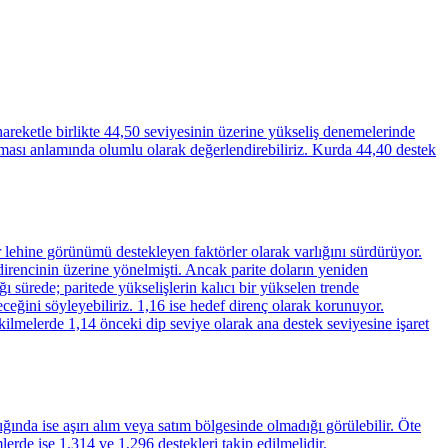
reketle birlikte 44,50 seviyesinin üzerine yükseliş denemelerinde
aması anlamında olumlu olarak değerlendirebiliriz. Kurda 44,40 destek
 lehine görünümü destekleyen faktörler olarak varlığını sürdürüyor.
irencinin üzerine yönelmişti. Ancak parite doların yeniden
 sürede; paritede yükselişlerin kalıcı bir yükselen trende
ceğini söyleyebiliriz. 1,16 ise hedef direnç olarak korunuyor.
kilmelerde 1,14 önceki dip seviye olarak ana destek seviyesine işaret
ğında ise aşırı alım veya satım bölgesinde olmadığı görülebilir. Öte
erde ise 1,314 ve 1,296 destekleri takip edilmelidir.