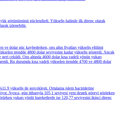
aylık görünümünü güçlendirdi. Yükseliş halinde ilk direnç olarak
arak izlenebilir.
rken ve dolar güç kaybederken, ons altın fiyatları yükseliş eğilimi
yükselen trendde 4800 dolar seviyesine kadar yükseliş gösterdi. Ancak
geri çekildi. Ons altında 4600 dolar kısa vadeli yönün yukarı
nemli. Bu durumda kısa vadeli yükselen trendde 4700 ve 4800 dolar
11.9 yükseliş ile gerçekleşti. Ortalama işlem hacimlerine
yor. Ayrıca, gün itibarıyla 105,1 seviyesi yeni destek görevi görürken
örürken yukarı yönlü hareketlerde ise 120,77 seviyesini ikinci direnç