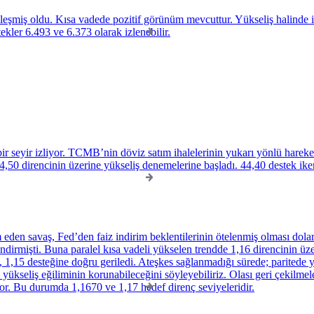
miş oldu. Kısa vadede pozitif görünüm mevcuttur. Yükseliş halinde ilk
tekler 6.493 ve 6.373 olarak izlenebilir.
r seyir izliyor. TCMB’nin döviz satım ihalelerinin yukarı yönlü hareket
,50 direncinin üzerine yükseliş denemelerine başladı. 44,40 destek ike
den savaş, Fed’den faiz indirim beklentilerinin ötelenmiş olması dolar
ndirmişti. Buna paralel kısa vadeli yükselen trendde 1,16 direncinin üz
 1,15 desteğine doğru geriledi. Ateşkes sağlanmadığı sürede; paritede yü
yükseliş eğiliminin korunabileceğini söyleyebiliriz. Olası geri çekilmel
or. Bu durumda 1,1670 ve 1,17 hedef direnç seviyeleridir.