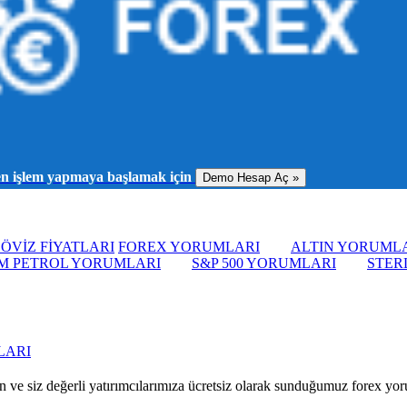
men işlem yapmaya başlamak için
Demo Hesap Aç »
ÖVİZ FİYATLARI
FOREX YORUMLARI
ALTIN YORUML
M PETROL YORUMLARI
S&P 500 YORUMLARI
STER
LARI
 ve siz değerli yatırımcılarımıza ücretsiz olarak sunduğumuz forex yorum