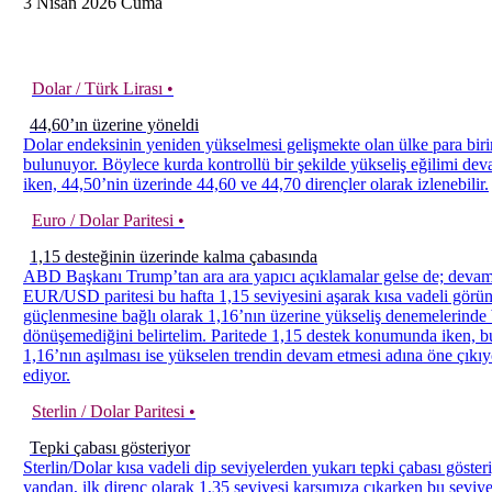
3
Nisan
2026
Cuma
Dolar / Türk Lirası •
44,60’ın üzerine yöneldi
Dolar endeksinin yeniden yükselmesi gelişmekte olan ülke para biri
bulunuyor. Böylece kurda kontrollü bir şekilde yükseliş eğilimi dev
iken, 44,50’nin üzerinde 44,60 ve 44,70 dirençler olarak izlenebilir.
Euro / Dolar Paritesi •
1,15 desteğinin üzerinde kalma çabasında
ABD Başkanı Trump’tan ara ara yapıcı açıklamalar gelse de; devam e
EUR/USD paritesi bu hafta 1,15 seviyesini aşarak kısa vadeli görün
güçlenmesine bağlı olarak 1,16’nın üzerine yükseliş denemelerinde ba
dönüşemediğini belirtelim. Paritede 1,15 destek konumunda iken, bu s
1,16’nın aşılması ise yükselen trendin devam etmesi adına öne çıkıy
ediyor.
Sterlin / Dolar Paritesi •
Tepki çabası gösteriyor
Sterlin/Dolar kısa vadeli dip seviyelerden yukarı tepki çabası göste
yandan, ilk direnç olarak 1,35 seviyesi karşımıza çıkarken bu seviye