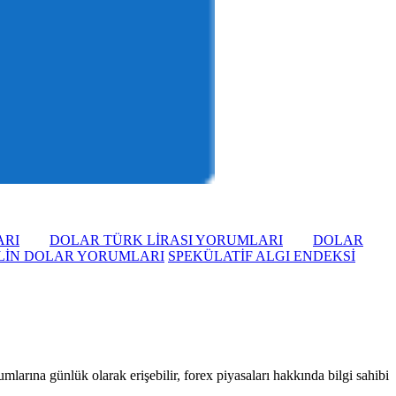
ARI
DOLAR TÜRK LİRASI YORUMLARI
DOLAR
LİN DOLAR YORUMLARI
SPEKÜLATİF ALGI ENDEKSİ
larına günlük olarak erişebilir, forex piyasaları hakkında bilgi sahibi