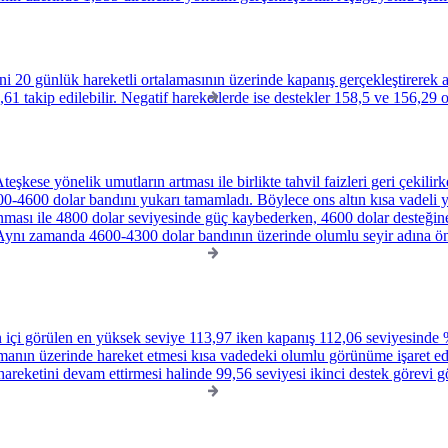
i 20 günlük hareketli ortalamasının üzerinde kapanış gerçekleştirerek 
1 takip edilebilir. Negatif hareketlerde ise destekler 158,5 ve 156,29 ol
 Ateşkese yönelik umutların artması ile birlikte tahvil faizleri geri çekili
300-4600 dolar bandını yukarı tamamladı. Böylece ons altın kısa vadeli 
ması ile 4800 dolar seviyesinde güç kaybederken, 4600 dolar desteğine 
. Aynı zamanda 4600-4300 dolar bandının üzerinde olumlu seyir adına ö
 içi görülen en yüksek seviye 113,97 iken kapanış 112,06 seviyesinde %
lamanın üzerinde hareket etmesi kısa vadedeki olumlu görünüme işaret edi
areketini devam ettirmesi halinde 99,56 seviyesi ikinci destek görevi g