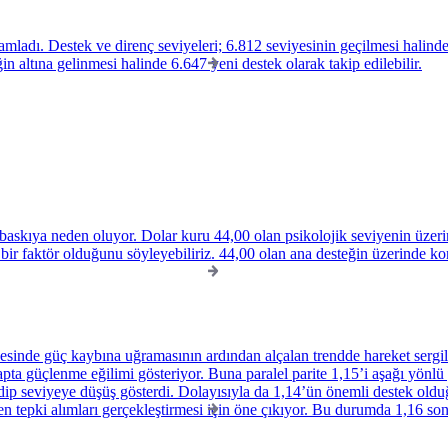
dı. Destek ve direnç seviyeleri; 6.812 seviyesinin geçilmesi halinde yü
 altına gelinmesi halinde 6.647 yeni destek olarak takip edilebilir.
baskıya neden oluyor. Dolar kuru 44,00 olan psikolojik seviyenin üzerin
bir faktör olduğunu söyleyebiliriz. 44,00 olan ana desteğin üzerinde ko
inde güç kaybına uğramasının ardından alçalan trendde hareket sergiliy
 çapta güçlenme eğilimi gösteriyor. Buna paralel parite 1,15’i aşağı yö
ip seviyeye düşüş gösterdi. Dolayısıyla da 1,14’ün önemli destek olduğ
 tepki alımları gerçekleştirmesi için öne çıkıyor. Bu durumda 1,16 sonra