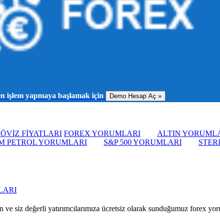
men işlem yapmaya başlamak için
Demo Hesap Aç »
ÖVİZ FİYATLARI
FOREX YORUMLARI
ALTIN YORUML
M PETROL YORUMLARI
S&P 500 YORUMLARI
STER
LARI
 ve siz değerli yatırımcılarımıza ücretsiz olarak sunduğumuz forex yorum