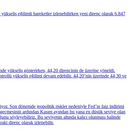
kseliş eğilimli hareketler izlenebilirken yeni direnç olarak 6.847
de yükseliş gösterirken, 44,20 direncinin de üzerine yöneldi.
ntrollü yükseliş eğilimi devam edebilir. 44,20’nin üzerinde 44,30 ve
or. Son dönemde jeopolitik riskler nedeniyle Fed’in faiz indirimi
nlü geçmesinin ardından Kasım ayından bu yana en düşük seviye olan
unu söyleyebiliriz. Bu seviyenin altında kalıcı olunması halinde
ki direnç olarak izlenebilir.