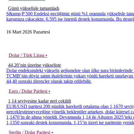
Günü yükselişle tamamladı
S&amp;P 500 Endeksi geçtiğimiz günü %1 oranında yükselişle tamamla
karşımıza çıkacaktır. 6.595 ise önemli destek konumunda. Bu desteğin
16
Mart
2026
Pazartesi
Dolar / Türk Lirası •
44,20’nin üzerine yükselişte
Dolar endeksindeki yükseliş gelişmekte olan ülke para birimlerinde 
TCMB’nin döviz satım ihalelerinin yukarı yönlü hareketi sınırlayan 
44,40 sonraki dirençler olarak takip edilebilir.
Euro / Dolar Paritesi •
1,14 seviyesine kadar geri çekildi
EUR/USD paritesi 200 günlük hareketli ortalama olan 1,1670 seviyes
gerçekleştirmeyeceğine yönelik beklentiler artarken, dolar küresel
1,1470’in de altına yöneldi. Devamında 1,14 ile Ağustos 2025’teki d
1,1350 sonraki destek konumunda. 1,15’in üzeri ise paritenin yeniden
Sterlin / Dolar Paritesi •