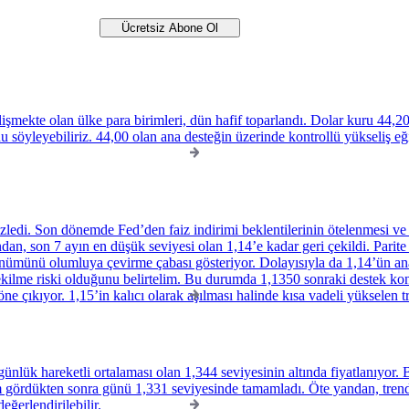
lişmekte olan ülke para birimleri, dün hafif toparlandı. Dolar kuru 44
nu söyleyebiliriz. 44,00 olan ana desteğin üzerinde kontrollü yükseliş e
ledi. Son dönemde Fed’den faiz indirimi beklentilerinin ötelenmesi ve az
, son 7 ayın en düşük seviyesi olan 1,14’e kadar geri çekildi. Parite bu 
ünümünü olumluya çevirme çabası gösteriyor. Dolayısıyla da 1,14’ün ana
çekilme riski olduğunu belirtelim. Bu durumda 1,1350 sonraki destek kon
öne çıkıyor. 1,15’in kalıcı olarak aşılması halinde kısa vadeli yükselen tr
ünlük hareketli ortalaması olan 1,344 seviyesinin altında fiyatlanıyor. B
m gördükten sonra günü 1,331 seviyesinde tamamladı. Öte yandan, tren
eğerlendirilebilir.