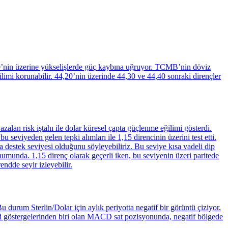
,20’nin üzerine yükselişlerde güç kaybına uğruyor. TCMB’nin döviz
ğilimi korunabilir. 44,20’nin üzerinde 44,30 ve 44,40 sonraki dirençler
alan risk iştahı ile dolar küresel çapta güçlenme eğilimi gösterdi.
seviyeden gelen tepki alımları ile 1,15 direncinin üzerini test etti.
 destek seviyesi olduğunu söyleyebiliriz. Bu seviye kısa vadeli dip
umunda. 1,15 direnç olarak geçerli iken, bu seviyenin üzeri paritede
endde seyir izleyebilir.
u durum Sterlin/Dolar için aylık periyotta negatif bir görüntü çiziyor.
d göstergelerinden biri olan MACD sat pozisyonunda, negatif bölgede