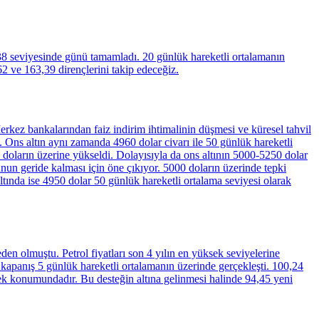
38 seviyesinde günü tamamladı. 20 günlük hareketli ortalamanın
62 ve 163,39 dirençlerini takip edeceğiz.
erkez bankalarından faiz indirim ihtimalinin düşmesi ve küresel tahvil
di. Ons altın aynı zamanda 4960 dolar civarı ile 50 günlük hareketli
 doların üzerine yükseldi. Dolayısıyla da ons altının 5000-5250 dolar
unun geride kalması için öne çıkıyor. 5000 doların üzerinde tepki
altında ise 4950 dolar 50 günlük hareketli ortalama seviyesi olarak
den olmuştu. Petrol fiyatları son 4 yılın en yüksek seviyelerine
 kapanış 5 günlük hareketli ortalamanın üzerinde gerçekleşti. 100,24
stek konumundadır. Bu desteğin altına gelinmesi halinde 94,45 yeni