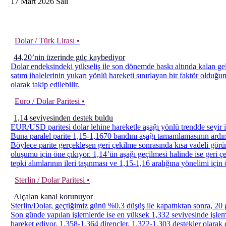
17
Mart
2026
Salı
Dolar / Türk Lirası •
44,20’nin üzerinde güç kaybediyor
Dolar endeksindeki yükseliş ile son dönemde baskı altında kalan ge
satım ihalelerinin yukarı yönlü hareketi sınırlayan bir faktör olduğu
olarak takip edilebilir.
Euro / Dolar Paritesi •
1,14 seviyesinden destek buldu
EUR/USD paritesi dolar lehine hareketle aşağı yönlü trendde seyir iz
Buna paralel parite 1,15-1,1670 bandını aşağı tamamlamasının ardından
Böylece parite gerçekleşen geri çekilme sonrasında kısa vadeli gör
oluşumu için öne çıkıyor. 1,14’ün aşağı geçilmesi halinde ise geri 
tepki alımlarının ileri taşınması ve 1,15-1,16 aralığına yönelimi için 
Sterlin / Dolar Paritesi •
Alçalan kanal korunuyor
Sterlin/Dolar, geçtiğimiz günü %0.3 düşüş ile kapattıktan sonra, 20 g
Son günde yapılan işlemlerde ise en yüksek 1,332 seviyesinde işle
hareket ediyor. 1,358-1,364 dirençler, 1,322-1,303 destekler olarak d