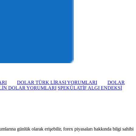
ARI
DOLAR TÜRK LİRASI YORUMLARI
DOLAR
LİN DOLAR YORUMLARI
SPEKÜLATİF ALGI ENDEKSİ
larına günlük olarak erişebilir, forex piyasaları hakkında bilgi sahibi