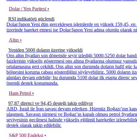
Dolar / Yen Paritesi •
RSI indikatörü güçlendi
Dolar/Japon Yeni dün gerçekleşen işlemlerde en yüksek 159,45, en 
üzerinde hareket etmesi ise Dolar/Japon Yeni adına olumlu olarak nit
Altın •
Yeniden 5000 doların üzerine yükseldi
Ons altın fiyatları son dönemde seyir izlediği 5000-5250 dolar band
faizlerinin yükseliş göstermesi ons altına fiyatlarına olumsuz yansıdı
ortalamasına geri çekildi. Ons altın son durumda doların hafif güç 
bölgesini koruma çabası gösterdiğini söyleyebiliriz. 5000 doların üz
alımları devam edebilir; bu durumda 5100 dolar ilk etapta direnç sevi
önemli destek konumunda.
Ham Petrol •
97,87 direnci ve 94,45 desteği takip ediliyor
ABD, İsrail ile İran savaşı devam ederken, Hürmüz Boğazı’nın kapatılm
ulaşmıştı. Savaşın sürmesi ve Boğaz’ın kapalı olması petrol fiyatla
seviyesinin geçilmesi halinde yükseliş eğilimli hareketler izlenebil
destek olarak takip edilebilir.
S&P 500 Endeksi •