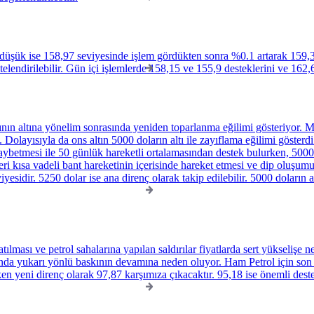
düşük ise 158,97 seviyesinde işlem gördükten sonra %0.1 artarak 159,
elendirilebilir. Gün içi işlemlerde 158,15 ve 155,9 desteklerini ve 162,
ının altına yönelim sonrasında yeniden toparlanma eğilimi gösteriyor. M
. Dolayısıyla da ons altın 5000 doların altı ile zayıflama eğilimi göster
kaybetmesi ile 50 günlük hareketli ortalamasından destek bulurken, 5000
eri kısa vadeli bant hareketinin içerisinde hareket etmesi ve dip oluşum
yesidir. 5250 dolar ise ana direnç olarak takip edilebilir. 5000 doların 
ası ve petrol sahalarına yapılan saldırılar fiyatlarda sert yükselişe ne
rında yukarı yönlü baskının devamına neden oluyor. Ham Petrol için son
irken yeni direnç olarak 97,87 karşımıza çıkacaktır. 95,18 ise önemli de