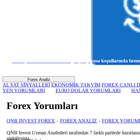
Sanal para ile risk almadan gerçek piyasa koşullarında he
Forex Analiz
AL SAT SİNYALLERİ
EKONOMİK TAKVİM
FOREX CANLI D
YEN YORUMLARI
EURO DOLAR YORUMLARI
HA
Forex Yorumları
QNB INVEST FOREX
FOREX ANALİZ
FOREX YORUM
QNB Invest Uzman Analistleri tarafından 7 farklı paritede hazırlanan
olabilirsiniz.