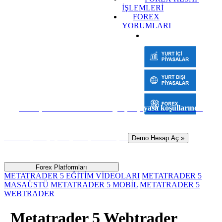
İŞLEMLERİ
FOREX
YORUMLARI
Sanal para ile risk almadan gerçek piyasa koşullarında
hemen işlem yapmaya başlamak için
Demo Hesap Aç »
Forex Platformları
METATRADER 5 EĞİTİM VİDEOLARI
METATRADER 5
MASAÜSTÜ
METATRADER 5 MOBİL
METATRADER 5
WEBTRADER
Metatrader 5 Webtrader