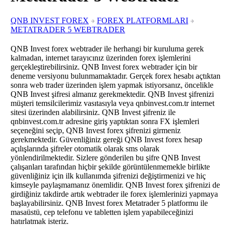
QNB INVEST FOREX
FOREX PLATFORMLARI
METATRADER 5 WEBTRADER
QNB Invest forex webtrader ile herhangi bir kuruluma gerek
kalmadan, internet tarayıcınız üzerinden forex işlemlerini
gerçekleştirebilirsiniz. QNB Invest forex webtrader için bir
deneme versiyonu bulunmamaktadır. Gerçek forex hesabı açtıktan
sonra web trader üzerinden işlem yapmak istiyorsanız, öncelikle
QNB Invest şifresi almanız gerekmektedir. QNB Invest şifrenizi
müşteri temsilcilerimiz vasıtasıyla veya qnbinvest.com.tr internet
sitesi üzerinden alabilirsiniz. QNB Invest şifreniz ile
qnbinvest.com.tr adresine giriş yaptıktan sonra FX işlemleri
seçeneğini seçip, QNB Invest forex şifrenizi girmeniz
gerekmektedir. Güvenliğiniz gereği QNB Invest forex hesap
açılışlarında şifreler otomatik olarak sms olarak
yönlendirilmektedir. Sizlere gönderilen bu şifre QNB Invest
çalışanları tarafından hiçbir şekilde görüntülenmemekle birlikte
güvenliğiniz için ilk kullanımda şifrenizi değiştirmenizi ve hiç
kimseyle paylaşmamanız önemlidir. QNB Invest forex şifrenizi de
girdiğiniz takdirde artık webtrader ile forex işlemlerinizi yapmaya
başlayabilirsiniz. QNB Invest forex Metatrader 5 platformu ile
masaüstü, cep telefonu ve tabletten işlem yapabileceğinizi
hatırlatmak isteriz.