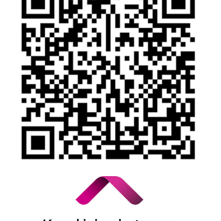
Olağanüstü Piyasa Koşulları
Bilgi Toplumu Hizmetleri