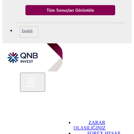
English
ZARAR
OLASILIĞINIZ
FOREX HESAP