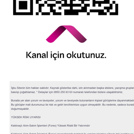
© 2026 QNB Invest,
QNB
iştirakidir.