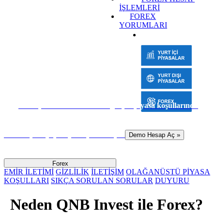
İŞLEMLERİ
FOREX
YORUMLARI
Sanal para ile risk almadan gerçek piyasa koşullarında
hemen işlem yapmaya başlamak için
Demo Hesap Aç »
Forex
EMİR İLETİMİ
GİZLİLİK
İLETİŞİM
OLAĞANÜSTÜ PİYASA
KOŞULLARI
SIKÇA SORULAN SORULAR
DUYURU
Neden QNB Invest ile Forex?