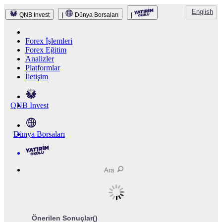
English
QNB Invest
|
Dünya Borsaları
|
Forex İşlemleri
Forex Eğitim
Analizler
Platformlar
İletişim
QNB Invest
Dünya Borsaları
Önerilen Sonuçlar(
)