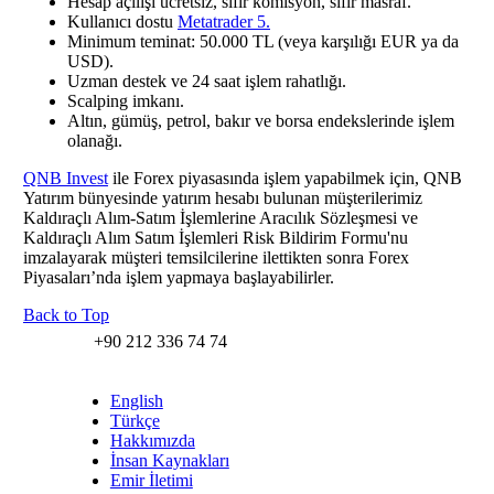
Hesap açılışı ücretsiz, sıfır komisyon, sıfır masraf.
Kullanıcı dostu
Metatrader 5.
Minimum teminat: 50.000 TL (veya karşılığı EUR ya da
USD).
Uzman destek ve 24 saat işlem rahatlığı.
Scalping imkanı.
Altın, gümüş, petrol, bakır ve borsa endekslerinde işlem
olanağı.
QNB Invest
ile Forex piyasasında işlem yapabilmek için, QNB
Yatırım bünyesinde yatırım hesabı bulunan müşterilerimiz
Kaldıraçlı Alım-Satım İşlemlerine Aracılık Sözleşmesi ve
Kaldıraçlı Alım Satım İşlemleri Risk Bildirim Formu'nu
imzalayarak müşteri temsilcilerine ilettikten sonra Forex
Piyasaları’nda işlem yapmaya başlayabilirler.
Back to Top
+90 212 336 74 74
English
Türkçe
Hakkımızda
İnsan Kaynakları
Emir İletimi