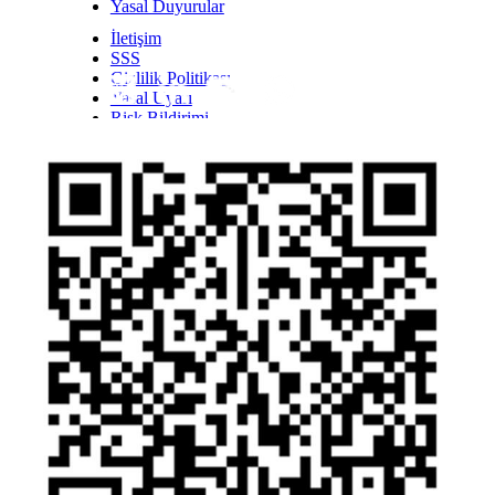
Yasal Duyurular
İletişim
SSS
Gizlilik Politikası
Yasal Uyarı
Inst
Face
Twitt
Link
Yout
Whatsapp
Risk Bildirimi
Kişisel Verilerin Korunması Kanunu Bilgilendirmesi
YTM - Zamanaşımına Uğrayacak Emanet ve
Alacaklar
Olağanüstü Piyasa Koşulları
Bilgi Toplumu Hizmetleri