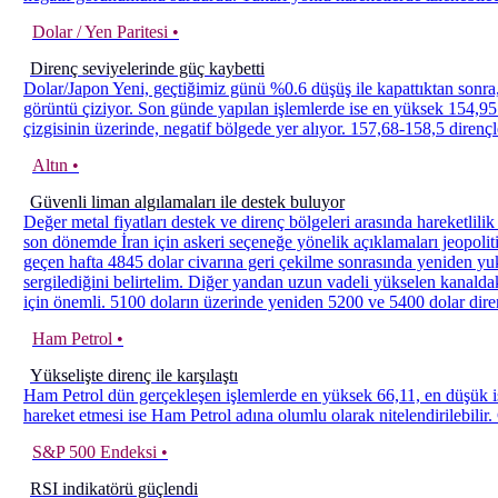
Dolar / Yen Paritesi •
Direnç seviyelerinde güç kaybetti
Dolar/Japon Yeni, geçtiğimiz günü %0.6 düşüş ile kapattıktan sonra, 
görüntü çiziyor. Son günde yapılan işlemlerde ise en yüksek 154,9
çizgisinin üzerinde, negatif bölgede yer alıyor. 157,68-158,5 dirençl
Altın •
Güvenli liman algılamaları ile destek buluyor
Değer metal fiyatları destek ve direnç bölgeleri arasında hareketlil
son dönemde İran için askeri seçeneğe yönelik açıklamaları jeopoliti
geçen hafta 4845 dolar civarına geri çekilme sonrasında yeniden yuk
sergilediğini belirtelim. Diğer yandan uzun vadeli yükselen kanalda
için önemli. 5100 doların üzerinde yeniden 5200 ve 5400 dolar diren
Ham Petrol •
Yükselişte direnç ile karşılaştı
Ham Petrol dün gerçekleşen işlemlerde en yüksek 66,11, en düşük i
hareket etmesi ise Ham Petrol adına olumlu olarak nitelendirilebilir.
S&P 500 Endeksi •
RSI indikatörü güçlendi