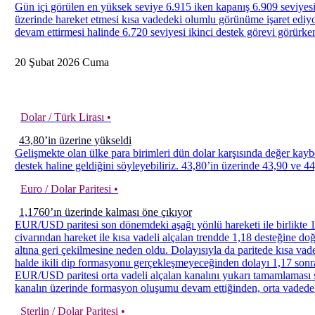
Gün içi görülen en yüksek seviye 6.915 iken kapanış 6.909 seviyesin
üzerinde hareket etmesi kısa vadedeki olumlu görünüme işaret ediyor
devam ettirmesi halinde 6.720 seviyesi ikinci destek görevi görürken
20
Şubat
2026
Cuma
Dolar / Türk Lirası •
43,80’in üzerine yükseldi
Gelişmekte olan ülke para birimleri dün dolar karşısında değer kay
destek haline geldiğini söyleyebiliriz. 43,80’in üzerinde 43,90 ve 44,
Euro / Dolar Paritesi •
1,1760’ın üzerinde kalması öne çıkıyor
EUR/USD paritesi son dönemdeki aşağı yönlü hareketi ile birlikte 1,
civarından hareket ile kısa vadeli alçalan trendde 1,18 desteğine doğ
altına geri çekilmesine neden oldu. Dolayısıyla da paritede kısa va
halde ikili dip formasyonu gerçekleşmeyeceğinden dolayı 1,17 sonraki 
EUR/USD paritesi orta vadeli alçalan kanalını yukarı tamamlaması s
kanalın üzerinde formasyon oluşumu devam ettiğinden, orta vadede 
Sterlin / Dolar Paritesi •