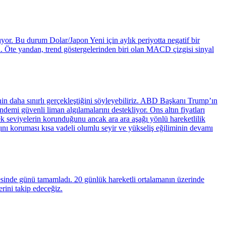
ıyor. Bu durum Dolar/Japon Yeni için aylık periyotta negatif bir
. Öte yandan, trend göstergelerinden biri olan MACD çizgisi sinyal
inin daha sınırlı gerçekleştiğini söyleyebiliriz. ABD Başkanı Trump’ın
emi güvenli liman algılamalarını destekliyor. Ons altın fiyatları
ek seviyelerin korunduğunu ancak ara ara aşağı yönlü hareketlilik
ını koruması kısa vadeli olumlu seyir ve yükseliş eğiliminin devamı
esinde günü tamamladı. 20 günlük hareketli ortalamanın üzerinde
erini takip edeceğiz.