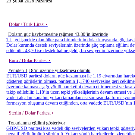
23
Şubat
2026
Pazartesi
Dolar / Türk Lirası •
Doların güç kaybetmesine rağmen 43,80’in üzerinde
TL, gelişmekte olan ülke para birimlerinin dolar karşısında güç kay
Dolar kurunda destek seviyelerinin üzerinde güç toplama eğilimi dev
edilebilir. 43,70 ise destek haline geldi; bu seviyenin üzerinde yüksel
Euro / Dolar Paritesi •
Yeniden 1,18’in üzerine yükselmesi olumlu
EUR/USD paritesi doların güç kazanması ile 1,19 civarından hareket i
gösteren görüşlerin olması, paritenin 1,1740 seviyesine geri çekilme
üzerinde kalması aşağı yönlü hareketini devam ettirmemesi ve kısa 
takip edilebilir. 1,18’in üzeri tepki yükselişlerinin devam etmesi v
vadeli alçalan kanalını yukarı tamamlaması sonrasında, formasyonun 
formasyon oluşumu devam ettiğinden, orta vadede EUR/USD’nin 1,22
Sterlin / Dolar Paritesi •
Toparlanma eğilimi gösteriyor
GBP/USD paritesi kısa vadeli dip seviyelerden yukarı tepki gösteriy
negatif görünümünü sürdürdü. Yukarı yönlü hareketlerde izlenebilece