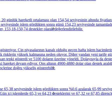
20 günlük hareketli ortalaması olan 154,54 seviyesinin altında fiyatlan
5 seviyesinde işlem gördükten sonra günü 154,23 seviyesinde tamamladı
er, 153,18-150,74 destekler olarak değerlendirilebilir.
ik gösteriyor. Çin piyasalarının kapalı olduğu geçen hafta işlem hacimler
k risklerin yüksek kalmasına neden oluyor. Diğer yandan yeni tarife günd
arı tepki gösterdi ve 5100 doların üzerine yöneldi. Dolayısıyla da dest
ki hareket devam ediyor. Ons altının 4900-4880 dolar olan destek aralığ
çlerine doğru yükseliş gösterebilir.
se 65,38 seviyesinde işlem gördükten sonra %0.6 azalarak 65,99 seviy
 Gün içi işlemlerde 65,3 ve 64,23 desteklerini ve 67,32 ve 67,85 dirençl