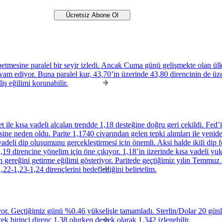
betmesine paralel bir seyir izledi. Ancak Cuma günü gelişmekte olan ülke
am ediyor. Buna paralel kur, 43,70’in üzerinde 43,80 direncinin de üzer
iş eğilimi korunabilir.
le kısa vadeli alçalan trendde 1,18 desteğine doğru geri çekildi. Fed’in
sine neden oldu. Parite 1,1740 civarından gelen tepki alımları ile yenid
vadeli dip oluşumunu gerçekleştirmesi için önemli. Aksi halde ikili di
e 1,19 direncine yönelim için öne çıkıyor. 1,18’in üzerinde kısa vadeli y
gereğini getirme eğilimi gösteriyor. Paritede geçtiğimiz yılın Temmuz 
-1,23-1,24 dirençlerini hedeflediğini belirtelim.
or. Geçtiğimiz günü %0.46 yükselişle tamamladı. Sterlin/Dolar 20 günlük
k birinci direnç 1,38 olurken destek olarak 1,342 izlenebilir.