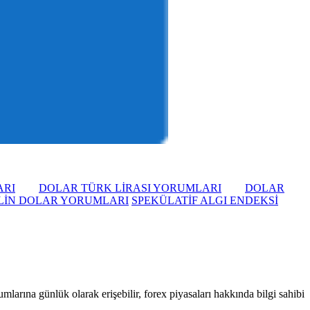
ARI
DOLAR TÜRK LİRASI YORUMLARI
DOLAR
LİN DOLAR YORUMLARI
SPEKÜLATİF ALGI ENDEKSİ
larına günlük olarak erişebilir, forex piyasaları hakkında bilgi sahibi