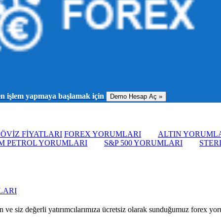
men işlem yapmaya başlamak için
Demo Hesap Aç »
ÖVİZ FİYATLARI
FOREX YORUMLARI
ALTIN YORUML
M PETROL YORUMLARI
S&P 500 YORUMLARI
STER
LARI
 ve siz değerli yatırımcılarımıza ücretsiz olarak sunduğumuz forex yorum