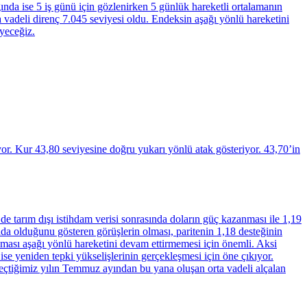
nda ise 5 iş günü için gözlenirken 5 günlük hareketli ortalamanın
a vadeli direnç 7.045 seviyesi oldu. Endeksin aşağı yönlü hareketini
eyeceğiz.
or. Kur 43,80 seviyesine doğru yukarı yönlü atak gösteriyor. 43,70’in
e tarım dışı istihdam verisi sonrasında doların güç kazanması ile 1,19
asada olduğunu gösteren görüşlerin olması, paritenin 1,18 desteğinin
lması aşağı yönlü hareketini devam ettirmemesi için önemli. Aksi
ise yeniden tepki yükselişlerinin gerçekleşmesi için öne çıkıyor.
eçtiğimiz yılın Temmuz ayından bu yana oluşan orta vadeli alçalan