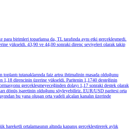
 para birimleri toparlansa da, TL tarafında aynı etki gerçekleşmedi.
ine yükseldi. 43,90 ve 44,00 sonraki direnç seviyeleri olarak takip
 toplantı tutanaklarında faiz artışı ihtimalinin masada olduğunu
en 1,18 direncinin üzerine yükseldi. Paritenin 1,1740 desteğinin
p formasyonu gerçekleşmeyeceğinden dolayı 1,17 sonraki destek olarak
ukarı dönüş işaretinin olduğunu söyleyebiliriz. EUR/USD paritesi orta
ayından bu yana oluşan orta vadeli alçalan kanalın üzerinde
 hareketli ortalamasının altında kapanış gerçekleştirerek aylık