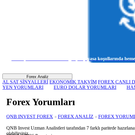
Sanal para ile risk almadan gerçek piyasa koşullarında he
Forex Analiz
AL SAT SİNYALLERİ
EKONOMİK TAKVİM
FOREX CANLI D
YEN YORUMLARI
EURO DOLAR YORUMLARI
HA
Forex Yorumları
QNB INVEST FOREX
FOREX ANALİZ
FOREX YORUM
QNB Invest Uzman Analistleri tarafından 7 farklı paritede hazırlanan
olabilirsiniz.