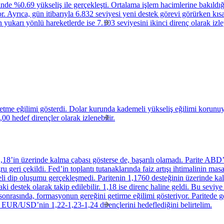
de %0.69 yükseliş ile gerçekleşti. Ortalama işlem hacimlerine bakıldığı
. Ayrıca, gün itibarıyla 6.832 seviyesi yeni destek görevi görürken kıs
 yukarı yönlü hareketlerde ise 7.103 seviyesini ikinci direnç olarak izl
betme eğilimi gösterdi. Dolar kurunda kademeli yükseliş eğilimi korunuy
00 hedef dirençler olarak izlenebilir.
18’in üzerinde kalma çabası gösterse de, başarılı olamadı. Parite ABD’d
ru geri çekildi. Fed’in toplantı tutanaklarında faiz artışı ihtimalinin m
deli dip oluşumu gerçekleşmedi. Paritenin 1,1760 desteğinin üzerinde ka
destek olarak takip edilebilir. 1,18 ise direnç haline geldi. Bu seviye 
onrasında, formasyonun gereğini getirme eğilimi gösteriyor. Paritede g
EUR/USD’nin 1,22-1,23-1,24 dirençlerini hedeflediğini belirtelim.