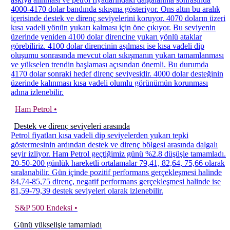
4000-4170 dolar bandında sıkışma gösteriyor. Ons altın bu aralık
içerisinde destek ve direnç seviyelerini koruyor. 4070 doların üzeri
kısa vadeli yönün yukarı kalması için öne çıkıyor. Bu seviyenin
üzerinde yeniden 4100 dolar direncine yukarı yönlü ataklar
görebiliriz. 4100 dolar direncinin aşılması ise kısa vadeli dip
oluşumu sonrasında mevcut olan sıkışmanın yukarı tamamlanması
ve yükselen trendin başlaması açısından önemli. Bu durumda
4170 dolar sonraki hedef direnç seviyesidir. 4000 dolar desteğinin
üzerinde kalınması kısa vadeli olumlu görünümün korunması
adına izlenebilir.
Ham Petrol •
Destek ve direnç seviyeleri arasında
Petrol fiyatları kısa vadeli dip seviyelerden yukarı tepki
göstermesinin ardından destek ve direnç bölgesi arasında dalgalı
seyir izliyor. Ham Petrol geçtiğimiz günü %2.8 düşüşle tamamladı.
20-50-200 günlük hareketli ortalamalar 79,41, 82,64, 75,66 olarak
sıralanabilir. Gün içinde pozitif performans gerçekleşmesi halinde
84,74-85,75 direnç, negatif performans gerçekleşmesi halinde ise
81,59-79,39 destek seviyeleri olarak izlenebilir.
S&P 500 Endeksi •
Günü yükselişle tamamladı