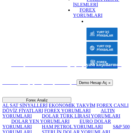
İŞLEMLERİ
FOREX
YORUMLARI
Sanal para ile risk almadan gerçek piyasa koşullarında
hemen işlem yapmaya başlamak için
Demo Hesap Aç »
Forex Analiz
AL SAT SİNYALLERİ
EKONOMİK TAKVİM
FOREX CANLI
DÖVİZ FİYATLARI
FOREX YORUMLARI
ALTIN
YORUMLARI
DOLAR TÜRK LİRASI YORUMLARI
DOLAR YEN YORUMLARI
EURO DOLAR
YORUMLARI
HAM PETROL YORUMLARI
S&P 500
YORUMLARI
STERLİN DOLAR YORUMLARI