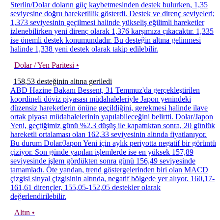
Sterlin/Dolar doların güç kaybetmesinden destek bulurken, 1,35
seviyesine doğru hareketlilik gösterdi. Destek ve direnç seviyeleri;
1,373 seviyesinin geçilmesi halinde yükseliş eğilimli hareketler
izlenebilirken yeni direnç olarak 1,376 karşımıza çıkacaktır. 1,335
ise önemli destek konumundadır. Bu desteğin altına gelinmesi
halinde 1,338 yeni destek olarak takip edilebilir.
Dolar / Yen Paritesi •
158,53 desteğinin altına geriledi
ABD Hazine Bakanı Bessent, 31 Temmuz'da gerçekleştirilen
koordineli döviz piyasası müdahaleleriyle Japon yenindeki
düzensiz hareketlerin önüne geçildiğini, gerekmesi halinde ilave
ortak piyasa müdahalelerinin yapılabileceğini belirtti. Dolar/Japon
Yeni, geçtiğimiz günü %2.3 düşüş ile kapattıktan sonra, 20 günlük
hareketli ortalaması olan 162,33 seviyesinin altında fiyatlanıyor.
Bu durum Dolar/Japon Yeni için aylık periyotta negatif bir görüntü
çiziyor. Son günde yapılan işlemlerde ise en yüksek 157,89
seviyesinde işlem gördükten sonra günü 156,49 seviyesinde
tamamladı. Öte yandan, trend göstergelerinden biri olan MACD
çizgisi sinyal çizgisinin altında, negatif bölgede yer alıyor. 160,17-
161,61 dirençler, 155,05-152,05 destekler olarak
değerlendirilebilir.
Altın •