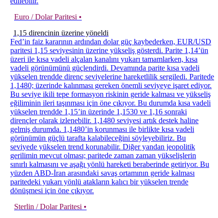
edilebilir.
Euro / Dolar Paritesi •
1,15 direncinin üzerine yöneldi
Fed’in faiz kararının ardından dolar güç kaybederken, EUR/USD
paritesi 1,15 seviyesinin üzerine yükseliş gösterdi. Parite 1,14’ün
üzeri ile kısa vadeli alçalan kanalını yukarı tamamlarken, kısa
vadeli görünümünü güçlendirdi. Devamında parite kısa vadeli
yükselen trendde direnç seviyelerine hareketlilik sergiledi. Paritede
1,1480; üzerinde kalınması gereken önemli seviyeye işaret ediyor.
Bu seviye ikili tepe formasyon riskinin geride kalması ve yükseliş
eğiliminin ileri taşınması için öne çıkıyor. Bu durumda kısa vadeli
yükselen trendde 1,15’in üzerinde 1,1530 ve 1,16 sonraki
dirençler olarak izlenebilir. 1,1480 seviyesi artık destek haline
gelmiş durumda. 1,1480’in korunması ile birlikte kısa vadeli
görünümün güçlü tarafta kalabileceğini söyleyebiliriz. Bu
seviyede yükselen trend korunabilir. Diğer yandan jeopolitik
gerilimin mevcut olması; paritede zaman zaman yükselişlerin
sınırlı kalmasını ve aşağı yönlü hareketi beraberinde getiriyor. Bu
yüzden ABD-İran arasındaki savaş ortamının geride kalması
paritedeki yukarı yönlü atakların kalıcı bir yükselen trende
dönüşmesi için öne çıkıyor.
Sterlin / Dolar Paritesi •