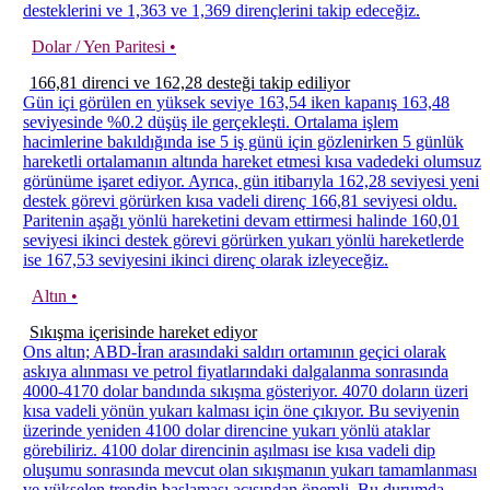
desteklerini ve 1,363 ve 1,369 dirençlerini takip edeceğiz.
Dolar / Yen Paritesi •
166,81 direnci ve 162,28 desteği takip ediliyor
Gün içi görülen en yüksek seviye 163,54 iken kapanış 163,48
seviyesinde %0.2 düşüş ile gerçekleşti. Ortalama işlem
hacimlerine bakıldığında ise 5 iş günü için gözlenirken 5 günlük
hareketli ortalamanın altında hareket etmesi kısa vadedeki olumsuz
görünüme işaret ediyor. Ayrıca, gün itibarıyla 162,28 seviyesi yeni
destek görevi görürken kısa vadeli direnç 166,81 seviyesi oldu.
Paritenin aşağı yönlü hareketini devam ettirmesi halinde 160,01
seviyesi ikinci destek görevi görürken yukarı yönlü hareketlerde
ise 167,53 seviyesini ikinci direnç olarak izleyeceğiz.
Altın •
Sıkışma içerisinde hareket ediyor
Ons altın; ABD-İran arasındaki saldırı ortamının geçici olarak
askıya alınması ve petrol fiyatlarındaki dalgalanma sonrasında
4000-4170 dolar bandında sıkışma gösteriyor. 4070 doların üzeri
kısa vadeli yönün yukarı kalması için öne çıkıyor. Bu seviyenin
üzerinde yeniden 4100 dolar direncine yukarı yönlü ataklar
görebiliriz. 4100 dolar direncinin aşılması ise kısa vadeli dip
oluşumu sonrasında mevcut olan sıkışmanın yukarı tamamlanması
ve yükselen trendin başlaması açısından önemli. Bu durumda