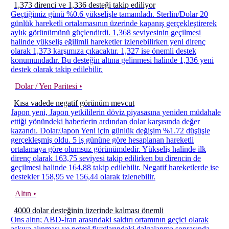
1,373 direnci ve 1,336 desteği takip ediliyor
Geçtiğimiz günü %0.6 yükselişle tamamladı. Sterlin/Dolar 20
günlük hareketli ortalamasının üzerinde kapanış gerçekleştirerek
aylık görünümünü güçlendirdi. 1,368 seviyesinin geçilmesi
halinde yükseliş eğilimli hareketler izlenebilirken yeni direnç
olarak 1,373 karşımıza çıkacaktır. 1,327 ise önemli destek
konumundadır. Bu desteğin altına gelinmesi halinde 1,336 yeni
destek olarak takip edilebilir.
Dolar / Yen Paritesi •
Kısa vadede negatif görünüm mevcut
Japon yeni, Japon yetkililerin döviz piyasasına yeniden müdahale
ettiği yönündeki haberlerin ardından dolar karşısında değer
kazandı. Dolar/Japon Yeni için günlük değişim %1.72 düşüşle
gerçekleşmiş oldu. 5 iş gününe göre hesaplanan hareketli
ortalamaya göre olumsuz görünümdedir. Yükseliş halinde ilk
direnç olarak 163,75 seviyesi takip edilirken bu direncin de
geçilmesi halinde 164,88 takip edilebilir. Negatif hareketlerde ise
destekler 158,95 ve 156,44 olarak izlenebilir.
Altın •
4000 dolar desteğinin üzerinde kalması önemli
Ons altın; ABD-İran arasındaki saldırı ortamının geçici olarak
askıya alınması ve petrol fiyatlarındaki dalgalanma sonrasında