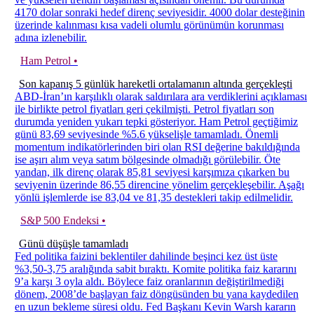
4170 dolar sonraki hedef direnç seviyesidir. 4000 dolar desteğinin
üzerinde kalınması kısa vadeli olumlu görünümün korunması
adına izlenebilir.
Ham Petrol •
Son kapanış 5 günlük hareketli ortalamanın altında gerçekleşti
ABD-İran’ın karşılıklı olarak saldırılara ara verdiklerini açıklaması
ile birlikte petrol fiyatları geri çekilmişti. Petrol fiyatları son
durumda yeniden yukarı tepki gösteriyor. Ham Petrol geçtiğimiz
günü 83,69 seviyesinde %5.6 yükselişle tamamladı. Önemli
momentum indikatörlerinden biri olan RSI değerine bakıldığında
ise aşırı alım veya satım bölgesinde olmadığı görülebilir. Öte
yandan, ilk direnç olarak 85,81 seviyesi karşımıza çıkarken bu
seviyenin üzerinde 86,55 direncine yönelim gerçekleşebilir. Aşağı
yönlü işlemlerde ise 83,04 ve 81,35 destekleri takip edilmelidir.
S&P 500 Endeksi •
Günü düşüşle tamamladı
Fed politika faizini beklentiler dahilinde beşinci kez üst üste
%3,50-3,75 aralığında sabit bıraktı. Komite politika faiz kararını
9’a karşı 3 oyla aldı. Böylece faiz oranlarının değiştirilmediği
dönem, 2008’de başlayan faiz döngüsünden bu yana kaydedilen
en uzun bekleme süresi oldu. Fed Başkanı Kevin Warsh kararın