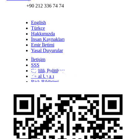
+90 212 336 74 74
English
Türkçe
Hakkımızda
İnsan Kaynakları
Emir İletimi
Yasal Duyurular
İletişim
SSS
Gizlilik Politikası
Yasal Uyarı
Inst
Face
Twitt
Link
Yout
Whatsapp
Risk Bildirimi
Kişisel Verilerin Korunması Kanunu Bilgilendirmesi
YTM - Zamanaşımına Uğrayacak Emanet ve
Alacaklar
Olağanüstü Piyasa Koşulları
Bilgi Toplumu Hizmetleri