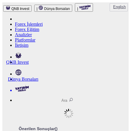
English
QNB Invest
|
Dünya Borsaları
|
Forex İşlemleri
Forex Eğitim
Analizler
Platformlar
İletişim
QNB Invest
Dünya Borsaları
Önerilen Sonuçlar(
)