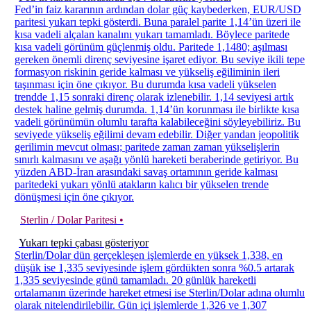
Fed’in faiz kararının ardından dolar güç kaybederken, EUR/USD
paritesi yukarı tepki gösterdi. Buna paralel parite 1,14’ün üzeri ile
kısa vadeli alçalan kanalını yukarı tamamladı. Böylece paritede
kısa vadeli görünüm güçlenmiş oldu. Paritede 1,1480; aşılması
gereken önemli direnç seviyesine işaret ediyor. Bu seviye ikili tepe
formasyon riskinin geride kalması ve yükseliş eğiliminin ileri
taşınması için öne çıkıyor. Bu durumda kısa vadeli yükselen
trendde 1,15 sonraki direnç olarak izlenebilir. 1,14 seviyesi artık
destek haline gelmiş durumda. 1,14’ün korunması ile birlikte kısa
vadeli görünümün olumlu tarafta kalabileceğini söyleyebiliriz. Bu
seviyede yükseliş eğilimi devam edebilir. Diğer yandan jeopolitik
gerilimin mevcut olması; paritede zaman zaman yükselişlerin
sınırlı kalmasını ve aşağı yönlü hareketi beraberinde getiriyor. Bu
yüzden ABD-İran arasındaki savaş ortamının geride kalması
paritedeki yukarı yönlü atakların kalıcı bir yükselen trende
dönüşmesi için öne çıkıyor.
Sterlin / Dolar Paritesi •
Yukarı tepki çabası gösteriyor
Sterlin/Dolar dün gerçekleşen işlemlerde en yüksek 1,338, en
düşük ise 1,335 seviyesinde işlem gördükten sonra %0.5 artarak
1,335 seviyesinde günü tamamladı. 20 günlük hareketli
ortalamanın üzerinde hareket etmesi ise Sterlin/Dolar adına olumlu
olarak nitelendirilebilir. Gün içi işlemlerde 1,326 ve 1,307