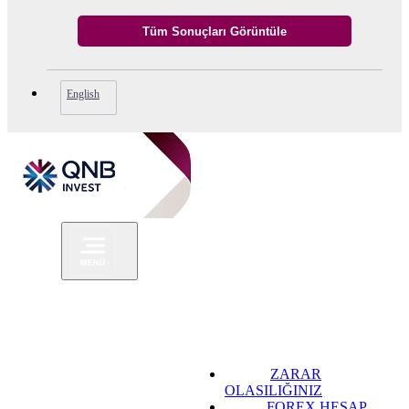
English
ZARAR
OLASILIĞINIZ
FOREX HESAP