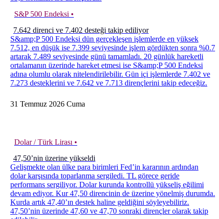
S&P 500 Endeksi •
7.642 direnci ve 7.402 desteği takip ediliyor
S&amp;P 500 Endeksi dün gerçekleşen işlemlerde en yüksek
7.512, en düşük ise 7.399 seviyesinde işlem gördükten sonra %0.7
artarak 7.489 seviyesinde günü tamamladı. 20 günlük hareketli
ortalamanın üzerinde hareket etmesi ise S&amp;P 500 Endeksi
adına olumlu olarak nitelendirilebilir. Gün içi işlemlerde 7.402 ve
7.273 desteklerini ve 7.642 ve 7.713 dirençlerini takip edeceğiz.
31
Temmuz
2026
Cuma
Dolar / Türk Lirası •
47,50’nin üzerine yükseldi
Gelişmekte olan ülke para birimleri Fed’in kararının ardından
dolar karşısında toparlanma sergiledi. TL görece geride
performans sergiliyor. Dolar kurunda kontrollü yükseliş eğilimi
devam ediyor. Kur 47,50 direncinin de üzerine yönelmiş durumda.
Kurda artık 47,40’ın destek haline geldiğini söyleyebiliriz.
47,50’nin üzerinde 47,60 ve 47,70 sonraki dirençler olarak takip