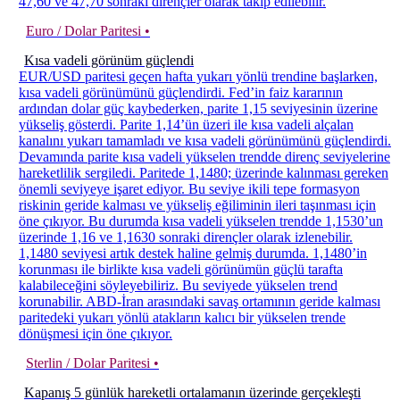
47,60 ve 47,70 sonraki dirençler olarak takip edilebilir.
Euro / Dolar Paritesi •
Kısa vadeli görünüm güçlendi
EUR/USD paritesi geçen hafta yukarı yönlü trendine başlarken,
kısa vadeli görünümünü güçlendirdi. Fed’in faiz kararının
ardından dolar güç kaybederken, parite 1,15 seviyesinin üzerine
yükseliş gösterdi. Parite 1,14’ün üzeri ile kısa vadeli alçalan
kanalını yukarı tamamladı ve kısa vadeli görünümünü güçlendirdi.
Devamında parite kısa vadeli yükselen trendde direnç seviyelerine
hareketlilik sergiledi. Paritede 1,1480; üzerinde kalınması gereken
önemli seviyeye işaret ediyor. Bu seviye ikili tepe formasyon
riskinin geride kalması ve yükseliş eğiliminin ileri taşınması için
öne çıkıyor. Bu durumda kısa vadeli yükselen trendde 1,1530’un
üzerinde 1,16 ve 1,1630 sonraki dirençler olarak izlenebilir.
1,1480 seviyesi artık destek haline gelmiş durumda. 1,1480’in
korunması ile birlikte kısa vadeli görünümün güçlü tarafta
kalabileceğini söyleyebiliriz. Bu seviyede yükselen trend
korunabilir. ABD-İran arasındaki savaş ortamının geride kalması
paritedeki yukarı yönlü atakların kalıcı bir yükselen trende
dönüşmesi için öne çıkıyor.
Sterlin / Dolar Paritesi •
Kapanış 5 günlük hareketli ortalamanın üzerinde gerçekleşti