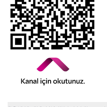
© 2026 QNB Invest,
QNB
iştirakidir.