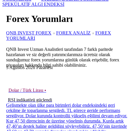
SPEKÜLATİF ALGI ENDEKSİ
Forex Yorumları
QNB INVEST FOREX
FOREX ANALİZ
FOREX
YORUMLARI
QNB Invest Uzman Analistleri tarafından 7 farklı paritede
hazırlanan ve siz değerli yatırımcılarımıza ücretsiz olarak
sunduğumuz forex yorumlarına günlük olarak erişebilir, forex
piyasaları hakkında bilgi sahibi olabilirsiniz.
3
Ağustos
2026
Pazartesi
Dolar / Türk Lirası •
RSI indikatörü güçlendi
Gelişmekte olan ülke para birimleri dolar endeksindeki geri
çekilme ile toparlanma sergiledi. TL görece geride performans
sergiliyor. Dolar kurunda kontrollü yükseliş eğilimi devam ediyor.
Kur 47,50 direncinin de üzerine yönelmiş durumda. Kurda artık
47,40’ın destek haline geldiğini söyleyebiliriz. 47,50’nin üzerinde