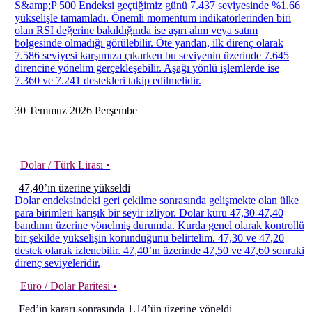
S&amp;P 500 Endeksi geçtiğimiz günü 7.437 seviyesinde %1.66
yükselişle tamamladı. Önemli momentum indikatörlerinden biri
olan RSI değerine bakıldığında ise aşırı alım veya satım
bölgesinde olmadığı görülebilir. Öte yandan, ilk direnç olarak
7.586 seviyesi karşımıza çıkarken bu seviyenin üzerinde 7.645
direncine yönelim gerçekleşebilir. Aşağı yönlü işlemlerde ise
7.360 ve 7.241 destekleri takip edilmelidir.
30
Temmuz
2026
Perşembe
Dolar / Türk Lirası •
47,40’ın üzerine yükseldi
Dolar endeksindeki geri çekilme sonrasında gelişmekte olan ülke
para birimleri karışık bir seyir izliyor. Dolar kuru 47,30-47,40
bandının üzerine yönelmiş durumda. Kurda genel olarak kontrollü
bir şekilde yükselişin korunduğunu belirtelim. 47,30 ve 47,20
destek olarak izlenebilir. 47,40’ın üzerinde 47,50 ve 47,60 sonraki
direnç seviyeleridir.
Euro / Dolar Paritesi •
Fed’in kararı sonrasında 1,14’ün üzerine yöneldi