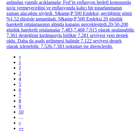
ardından yaptığı açıklamada; Fed’in enflasyon hedefi konusunda
taviz vermeyeceğini ve enflasyonda kalıcı bir toparlanmanın
zaman alacağını söyledi. S&amp;P 500 Endeksi; geçtiğimiz günü
%1.52 düşüşle tamamladı. S&amp;P 500 Endeksi 20 günlük
hareketli ortalamasının altında kapanış gerçekleştirdi.20-50-200
günlük hareketli ortalamalar 7.483,7.468,7.015 olarak sıralanabilir.
7.361 desteğinin kırılmasıyla birlikte 7.281 seviyesi yeni destek
oldu. Daha da aşağı gelinmesi halinde 7.122 seviyesi destek
olarak izlenebilir. 7.526-7.583 noktaları ise dirençlerdir.
«
1
2
3
4
5
6
7
8
9
10
…
»
»»