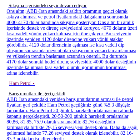
Sıkışma içerisindeki seyir devam ediyor
Ons altın; ABD-İran arasındaki saldırı ortamının geçici olarak
askıya alınması ve petrol fiyatlarındaki dalgalanma sonrasında
4000-4170 dolar bandında sıkışma gösteriyor. Ons altın bu aralık
içerisinde destek ve direnç seviyelerini koruyor. 4070 doların üzeri
kısa vadeli yönün yukarı kalması için öne çıkıyor. Bu seviyenin
üzerinde yeniden 4120 dolar direncine yukarı yönlü ataklar
görebiliriz. 4120 dolar direncinin aşılması ise kısa vadeli dip
oluşumu sonrasında mevcut olan sıkışmanın yukarı tamamlanması
ve yükselen trendin başlaması açısından önemli. Bu durumda
4170 dolar sonraki hedef direnç seviyesidir. 4000 dolar desteğinin
üzerinde kalınması kısa vadeli olumlu görünümün korunması
adına izlenebilir.
Ham Petrol •
Barış umutları ile geri çekildi
ABD-İran arasındaki yeniden barış umutlarının artması ile petrol
fiyatları geri çekildi: Ham Petrol geçtiğimiz günü %5.3 düşüşle
tamamladı. Ham Petrol 20 günlük hareketli ortalamasının altında
kapanış gerçekleştirdi. 20-50-200 günlük hareketli ortalamalar
80,86, 81,85, 75,9 olarak sıralanabilir. 82,76 desteğinin
kırılmasıyla birlikte 79,15 seviyesi yeni destek oldu. Daha da aşağı
gelinmesi halinde 77,26 seviyesi destek olarak izlenebilir. 82,16-
83,3 noktaları ise dirençlerdir.