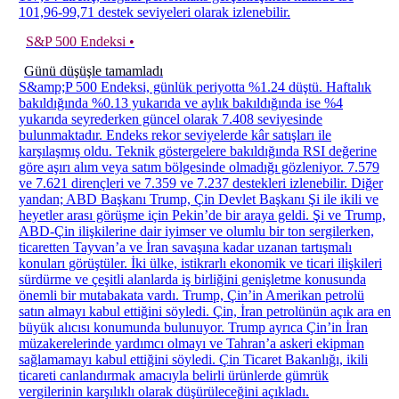
101,96-99,71 destek seviyeleri olarak izlenebilir.
S&P 500 Endeksi •
Günü düşüşle tamamladı
S&amp;P 500 Endeksi, günlük periyotta %1.24 düştü. Haftalık
bakıldığında %0.13 yukarıda ve aylık bakıldığında ise %4
yukarıda seyrederken güncel olarak 7.408 seviyesinde
bulunmaktadır. Endeks rekor seviyelerde kâr satışları ile
karşılaşmış oldu. Teknik göstergelere bakıldığında RSI değerine
göre aşırı alım veya satım bölgesinde olmadığı gözleniyor. 7.579
ve 7.621 dirençleri ve 7.359 ve 7.237 destekleri izlenebilir. Diğer
yandan; ABD Başkanı Trump, Çin Devlet Başkanı Şi ile ikili ve
heyetler arası görüşme için Pekin’de bir araya geldi. Şi ve Trump,
ABD-Çin ilişkilerine dair iyimser ve olumlu bir ton sergilerken,
ticaretten Tayvan’a ve İran savaşına kadar uzanan tartışmalı
konuları görüştüler. İki ülke, istikrarlı ekonomik ve ticari ilişkileri
sürdürme ve çeşitli alanlarda iş birliğini genişletme konusunda
önemli bir mutabakata vardı. Trump, Çin’in Amerikan petrolü
satın almayı kabul ettiğini söyledi. Çin, İran petrolünün açık ara en
büyük alıcısı konumunda bulunuyor. Trump ayrıca Çin’in İran
müzakerelerinde yardımcı olmayı ve Tahran’a askeri ekipman
sağlamamayı kabul ettiğini söyledi. Çin Ticaret Bakanlığı, ikili
ticareti canlandırmak amacıyla belirli ürünlerde gümrük
vergilerinin karşılıklı olarak düşürüleceğini açıkladı.