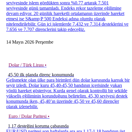
seviyesinde işlem gördükten sonra %0.77 artarak 7.501
seviyesinde günü tamamladı. Endeks rekor tazeleme eğilimine
devam ediyor. 20 günlük hareketli ortalamanın üzerinde hareket
etmesi ise S&amp;P 500 Endeksi adına olumlu olarak
nitelendirilebilir. Gün içi işlemlerde 7.432 ve 7.314 desteklerini ve
7.656 ve 7.707 dirençlerini takip edeceğiz.
14
Mayıs
2026
Perşembe
Dolar / Türk Lirası •
45,50 ilk planda direnç konumunda
Gelişmekte olan ülke para birimleri dün dolar karşısında karışık bir
seyir izledi. Dolar kuru 45,40-45,50 bandının içerisinde yukarı
yönlü hareket gösteriyor. Kurda genel olarak kontrollü bir şekilde
yükseliş eğiliminin korunduğunu belirtelim. 45,30 seviyesi destek
konumunda iken, 45,40’ın üzerinde 45,50 ve 45,60 dirençler
olarak izlenebilir.
Euro / Dolar Paritesi •
1,17 desteğini koruma çabasında
EUR/USD paritesi son haftalarda ara ara 1,17-1,18 bandının üst