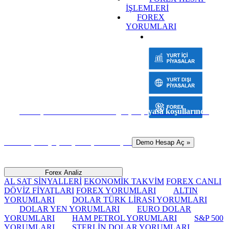
İŞLEMLERİ
FOREX
YORUMLARI
Sanal para ile risk almadan gerçek piyasa koşullarında
hemen işlem yapmaya başlamak için
Demo Hesap Aç »
Forex Analiz
AL SAT SİNYALLERİ
EKONOMİK TAKVİM
FOREX CANLI
DÖVİZ FİYATLARI
FOREX YORUMLARI
ALTIN
YORUMLARI
DOLAR TÜRK LİRASI YORUMLARI
DOLAR YEN YORUMLARI
EURO DOLAR
YORUMLARI
HAM PETROL YORUMLARI
S&P 500
YORUMLARI
STERLİN DOLAR YORUMLARI