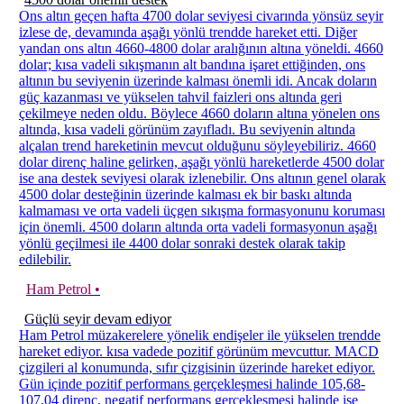
Ons altın geçen hafta 4700 dolar seviyesi civarında yönsüz seyir
izlese de, devamında aşağı yönlü trendde hareket etti. Diğer
yandan ons altın 4660-4800 dolar aralığının altına yöneldi. 4660
dolar; kısa vadeli sıkışmanın alt bandına işaret ettiğinden, ons
altının bu seviyenin üzerinde kalması önemli idi. Ancak doların
güç kazanması ve yükselen tahvil faizleri ons altında geri
çekilmeye neden oldu. Böylece 4660 doların altına yönelen ons
altında, kısa vadeli görünüm zayıfladı. Bu seviyenin altında
alçalan trend hareketinin mevcut olduğunu söyleyebiliriz. 4660
dolar direnç haline gelirken, aşağı yönlü hareketlerde 4500 dolar
ise ana destek seviyesi olarak izlenebilir. Ons altının genel olarak
4500 dolar desteğinin üzerinde kalması ek bir baskı altında
kalmaması ve orta vadeli üçgen sıkışma formasyonunu koruması
için önemli. 4500 doların altında orta vadeli formasyonun aşağı
yönlü geçilmesi ile 4400 dolar sonraki destek olarak takip
edilebilir.
Ham Petrol •
Güçlü seyir devam ediyor
Ham Petrol müzakerelere yönelik endişeler ile yükselen trendde
hareket ediyor. kısa vadede pozitif görünüm mevcuttur. MACD
çizgileri al konumunda, sıfır çizgisinin üzerinde hareket ediyor.
Gün içinde pozitif performans gerçekleşmesi halinde 105,68-
107,04 direnç, negatif performans gerçekleşmesi halinde ise