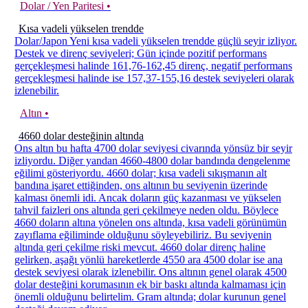
Dolar / Yen Paritesi •
Kısa vadeli yükselen trendde
Dolar/Japon Yeni kısa vadeli yükselen trendde güçlü seyir izliyor.
Destek ve direnç seviyeleri; Gün içinde pozitif performans
gerçekleşmesi halinde 161,76-162,45 direnç, negatif performans
gerçekleşmesi halinde ise 157,37-155,16 destek seviyeleri olarak
izlenebilir.
Altın •
4660 dolar desteğinin altında
Ons altın bu hafta 4700 dolar seviyesi civarında yönsüz bir seyir
izliyordu. Diğer yandan 4660-4800 dolar bandında dengelenme
eğilimi gösteriyordu. 4660 dolar; kısa vadeli sıkışmanın alt
bandına işaret ettiğinden, ons altının bu seviyenin üzerinde
kalması önemli idi. Ancak doların güç kazanması ve yükselen
tahvil faizleri ons altında geri çekilmeye neden oldu. Böylece
4660 doların altına yönelen ons altında, kısa vadeli görünümün
zayıflama eğiliminde olduğunu söyleyebiliriz. Bu seviyenin
altında geri çekilme riski mevcut. 4660 dolar direnç haline
gelirken, aşağı yönlü hareketlerde 4550 ara 4500 dolar ise ana
destek seviyesi olarak izlenebilir. Ons altının genel olarak 4500
dolar desteğini korumasının ek bir baskı altında kalmaması için
önemli olduğunu belirtelim. Gram altında; dolar kurunun genel