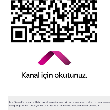
© 2026 QNB Invest,
QNB
iştirakidir.