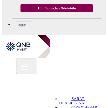
English
ZARAR
OLASILIĞINIZ
FOREX HESAP