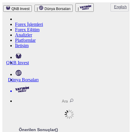
English
QNB Invest
|
Dünya Borsaları
|
Forex İşlemleri
Forex Eğitim
Analizler
Platformlar
İletişim
QNB Invest
Dünya Borsaları
Önerilen Sonuçlar(
)