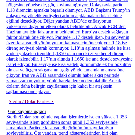
bölgesine yönelse de, güç kaybına uğruyor. Dolayısıyla parite
1,18 direncini aşmakta başarılı olamıyor. ABD Başkanı Trump’ın
anlaşmaya yönelik endişeleri artıran açıklamaları dolar lehine
eğilimi destekliyor. Diğer yandan ABD’de enflasyonun
yükselmesi diğer bir etken olarak belirtilebilir. Ancak ECB’den
Haziran ayı için faiz artırım beklentileri Euro’ya destek sağlayan
faktör olarak öne çıkıyor. Paritede 1,17 destek iken, bu seviyenin
üzeri kısa vadeli yönün yukarı kalması için öne çıkıyor. 1,18 ise
direnç seviyesi olarak korunuyor. 1,18’in aşılması halinde ise kısa
vadeli yükselen trendde 1,1850 olan önceki zirve hedef direnç
olarak izlenebilir. 1,17’nin altında 1,1650 ise ana destek seviyesine
işaret ediyor. Bu seviye ise kısa vadeli görünümde ek bir bozulma
olması ve üçgen sıkışmanın aşağı yönde tamamlanmaması öne
çıkıyor. İran ve ABD arasındaki olumlu haber akışı paritede
zaman zaman yukarı yönlü hareketlere neden olabilir. Ancak
doların daha belirgin zayıflaması için kalıcı bir ateşkesin
sağlanması öne çıkıyor.
Sterlin / Dolar Paritesi •
Güç kaybına uğradı
Sterlin/Dolar, son günde yapılan işlemlerde ise en yüksek 1,353
seviyesinde işlem gördükten sonra günü 1,352 seviyesinde
tamamladı. Paritede kısa vadeli görünümün zayıfladığını
söyleyebiliriz. Öte yandan, trend göstergelerinden biri olan