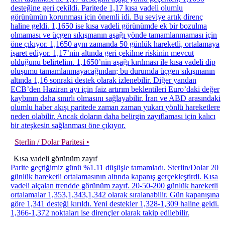
desteğine geri çekildi. Paritede 1,17 kısa vadeli olumlu
görünümün korunması için önemli idi. Bu seviye artık direnç
haline geldi. 1,1650 ise kısa vadeli görünümde ek bir bozulma
olmaması ve üçgen sıkışmanın aşağı yönde tamamlanmaması için
öne çıkıyor. 1,1650 aynı zamanda 50 günlük hareketli, ortalamaya
işaret ediyor. 1,17’nin altında geri çekilme riskinin mevcut
olduğunu belirtelim. 1,1650’nin aşağı kırılması ile kısa vadeli dip
oluşumu tamamlanmayacağından; bu durumda üçgen sıkışmanın
altında 1,16 sonraki destek olarak izlenebilir. Diğer yandan
ECB’den Haziran ayı için faiz artırım beklentileri Euro’daki değer
kaybının daha sınırlı olmasını sağlayabilir. İran ve ABD arasındaki
olumlu haber akışı paritede zaman zaman yukarı yönlü hareketlere
neden olabilir. Ancak doların daha belirgin zayıflaması için kalıcı
bir ateşkesin sağlanması öne çıkıyor.
Sterlin / Dolar Paritesi •
Kısa vadeli görünüm zayıf
Parite geçtiğimiz günü %1.11 düşüşle tamamladı. Sterlin/Dolar 20
günlük hareketli ortalamasının altında kapanış gerçekleştirdi. Kısa
vadeli alçalan trendde görünüm zayıf. 20-50-200 günlük hareketli
ortalamalar 1,353,1,343,1,342 olarak sıralanabilir. Gün kapanışına
göre 1,341 desteği kırıldı. Yeni destekler 1,328-1,309 haline geldi.
1,366-1,372 noktaları ise dirençler olarak takip edilebilir.