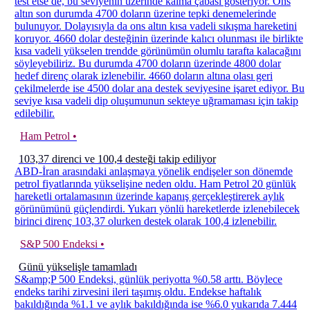
test etse de, bu seviyenin üzerinde kalma çabası gösteriyor. Ons
altın son durumda 4700 doların üzerine tepki denemelerinde
bulunuyor. Dolayısıyla da ons altın kısa vadeli sıkışma hareketini
koruyor. 4660 dolar desteğinin üzerinde kalıcı olunması ile birlikte
kısa vadeli yükselen trendde görünümün olumlu tarafta kalacağını
söyleyebiliriz. Bu durumda 4700 doların üzerinde 4800 dolar
hedef direnç olarak izlenebilir. 4660 doların altına olası geri
çekilmelerde ise 4500 dolar ana destek seviyesine işaret ediyor. Bu
seviye kısa vadeli dip oluşumunun sekteye uğramaması için takip
edilebilir.
Ham Petrol •
103,37 direnci ve 100,4 desteği takip ediliyor
ABD-İran arasındaki anlaşmaya yönelik endişeler son dönemde
petrol fiyatlarında yükselişine neden oldu. Ham Petrol 20 günlük
hareketli ortalamasının üzerinde kapanış gerçekleştirerek aylık
görünümünü güçlendirdi. Yukarı yönlü hareketlerde izlenebilecek
birinci direnç 103,37 olurken destek olarak 100,4 izlenebilir.
S&P 500 Endeksi •
Günü yükselişle tamamladı
S&amp;P 500 Endeksi, günlük periyotta %0.58 arttı. Böylece
endeks tarihi zirvesini ileri taşımış oldu. Endekse haftalık
bakıldığında %1.1 ve aylık bakıldığında ise %6.0 yukarıda 7.444