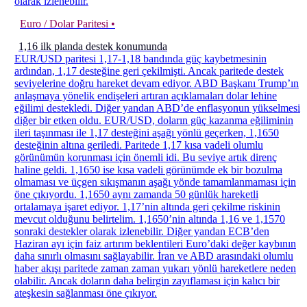
olarak izlenebilir.
Euro / Dolar Paritesi •
1,16 ilk planda destek konumunda
EUR/USD paritesi 1,17-1,18 bandında güç kaybetmesinin
ardından, 1,17 desteğine geri çekilmişti. Ancak paritede destek
seviyelerine doğru hareket devam ediyor. ABD Başkanı Trump’ın
anlaşmaya yönelik endişeleri artıran açıklamaları dolar lehine
eğilimi destekledi. Diğer yandan ABD’de enflasyonun yükselmesi
diğer bir etken oldu. EUR/USD, doların güç kazanma eğiliminin
ileri taşınması ile 1,17 desteğini aşağı yönlü geçerken, 1,1650
desteğinin altına geriledi. Paritede 1,17 kısa vadeli olumlu
görünümün korunması için önemli idi. Bu seviye artık direnç
haline geldi. 1,1650 ise kısa vadeli görünümde ek bir bozulma
olmaması ve üçgen sıkışmanın aşağı yönde tamamlanmaması için
öne çıkıyordu. 1,1650 aynı zamanda 50 günlük hareketli
ortalamaya işaret ediyor. 1,17’nin altında geri çekilme riskinin
mevcut olduğunu belirtelim. 1,1650’nin altında 1,16 ve 1,1570
sonraki destekler olarak izlenebilir. Diğer yandan ECB’den
Haziran ayı için faiz artırım beklentileri Euro’daki değer kaybının
daha sınırlı olmasını sağlayabilir. İran ve ABD arasındaki olumlu
haber akışı paritede zaman zaman yukarı yönlü hareketlere neden
olabilir. Ancak doların daha belirgin zayıflaması için kalıcı bir
ateşkesin sağlanması öne çıkıyor.