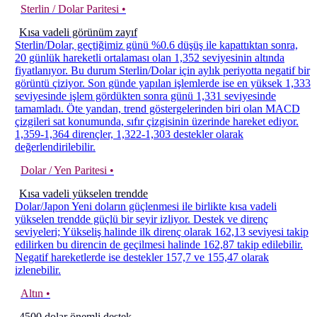
Sterlin / Dolar Paritesi •
Kısa vadeli görünüm zayıf
Sterlin/Dolar, geçtiğimiz günü %0.6 düşüş ile kapattıktan sonra,
20 günlük hareketli ortalaması olan 1,352 seviyesinin altında
fiyatlanıyor. Bu durum Sterlin/Dolar için aylık periyotta negatif bir
görüntü çiziyor. Son günde yapılan işlemlerde ise en yüksek 1,333
seviyesinde işlem gördükten sonra günü 1,331 seviyesinde
tamamladı. Öte yandan, trend göstergelerinden biri olan MACD
çizgileri sat konumunda, sıfır çizgisinin üzerinde hareket ediyor.
1,359-1,364 dirençler, 1,322-1,303 destekler olarak
değerlendirilebilir.
Dolar / Yen Paritesi •
Kısa vadeli yükselen trendde
Dolar/Japon Yeni doların güçlenmesi ile birlikte kısa vadeli
yükselen trendde güçlü bir seyir izliyor. Destek ve direnç
seviyeleri; Yükseliş halinde ilk direnç olarak 162,13 seviyesi takip
edilirken bu direncin de geçilmesi halinde 162,87 takip edilebilir.
Negatif hareketlerde ise destekler 157,7 ve 155,47 olarak
izlenebilir.
Altın •
4500 dolar önemli destek