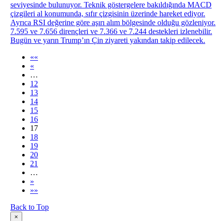
seviyesinde bulunuyor. Teknik göstergelere bakıldığında MACD
çizgileri al konumunda, sıfır çizgisinin üzerinde hareket ediyor.
Ayrıca RSI değerine göre aşırı alım bölgesinde olduğu gözleniyor.
7.595 ve 7.656 dirençleri ve 7.366 ve 7.244 destekleri izlenebilir.
Bugün ve yarın Trump’ın Çin ziyareti yakından takip edilecek.
««
«
…
12
13
14
15
16
17
18
19
20
21
…
»
»»
Back to Top
×