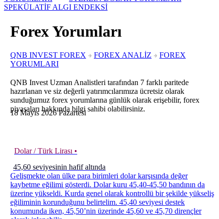
SPEKÜLATİF ALGI ENDEKSİ
Forex Yorumları
QNB INVEST FOREX
FOREX ANALİZ
FOREX
YORUMLARI
QNB Invest Uzman Analistleri tarafından 7 farklı paritede
hazırlanan ve siz değerli yatırımcılarımıza ücretsiz olarak
sunduğumuz forex yorumlarına günlük olarak erişebilir, forex
piyasaları hakkında bilgi sahibi olabilirsiniz.
18
Mayıs
2026
Pazartesi
Dolar / Türk Lirası •
45,60 seviyesinin hafif altında
Gelişmekte olan ülke para birimleri dolar karşısında değer
kaybetme eğilimi gösterdi. Dolar kuru 45,40-45,50 bandının da
üzerine yükseldi. Kurda genel olarak kontrollü bir şekilde yükseliş
eğiliminin korunduğunu belirtelim. 45,40 seviyesi destek
konumunda iken, 45,50’nin üzerinde 45,60 ve 45,70 dirençler