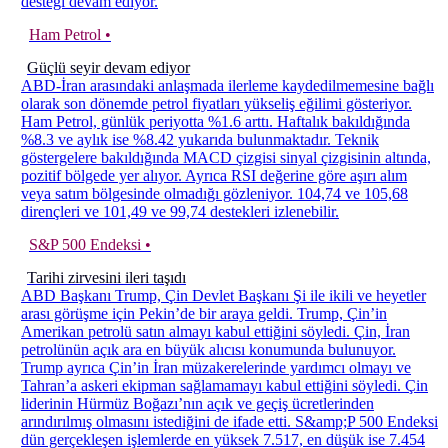
desteği devam ediyor.
Ham Petrol •
Güçlü seyir devam ediyor
ABD-İran arasındaki anlaşmada ilerleme kaydedilmemesine bağlı
olarak son dönemde petrol fiyatları yükseliş eğilimi gösteriyor.
Ham Petrol, günlük periyotta %1.6 arttı. Haftalık bakıldığında
%8.3 ve aylık ise %8.42 yukarıda bulunmaktadır. Teknik
göstergelere bakıldığında MACD çizgisi sinyal çizgisinin altında,
pozitif bölgede yer alıyor. Ayrıca RSI değerine göre aşırı alım
veya satım bölgesinde olmadığı gözleniyor. 104,74 ve 105,68
dirençleri ve 101,49 ve 99,74 destekleri izlenebilir.
S&P 500 Endeksi •
Tarihi zirvesini ileri taşıdı
ABD Başkanı Trump, Çin Devlet Başkanı Şi ile ikili ve heyetler
arası görüşme için Pekin’de bir araya geldi. Trump, Çin’in
Amerikan petrolü satın almayı kabul ettiğini söyledi. Çin, İran
petrolünün açık ara en büyük alıcısı konumunda bulunuyor.
Trump ayrıca Çin’in İran müzakerelerinde yardımcı olmayı ve
Tahran’a askeri ekipman sağlamamayı kabul ettiğini söyledi. Çin
liderinin Hürmüz Boğazı’nın açık ve geçiş ücretlerinden
arındırılmış olmasını istediğini de ifade etti. S&amp;P 500 Endeksi
dün gerçekleşen işlemlerde en yüksek 7.517, en düşük ise 7.454