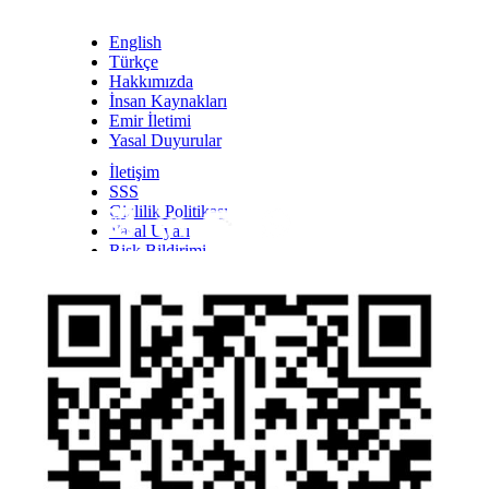
English
Türkçe
Hakkımızda
İnsan Kaynakları
Emir İletimi
Yasal Duyurular
İletişim
SSS
Gizlilik Politikası
Yasal Uyarı
Inst
Face
Twitt
Link
Yout
Whatsapp
Risk Bildirimi
Kişisel Verilerin Korunması Kanunu Bilgilendirmesi
YTM - Zamanaşımına Uğrayacak Emanet ve
Alacaklar
Olağanüstü Piyasa Koşulları
Bilgi Toplumu Hizmetleri