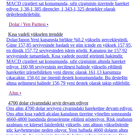
MACD çizgileri sat konumunda, sıfır çizgisinin üzerinde hareket
ediyor. 1,38-1,385 dirençler, 1,343-1,325 destekler olarak
değerlendirilebilir.
Dolar / Yen Paritesi •
Kısa vadeli yükselen trendde
Dolar/Japon Yeni kapanışla birlikte %0.2 yükseliş gerçekleştirdi.
Güne 157,85 seviyesinde başladı ve gün içinde en yüksek 157,95,
en düşük 157,72 seviyesinden işlem gördü. Kapanışı ise 157,92
seviyesinde tamamladı. Kısa vadede pozitif görüntü hakimdir.
MACD çizgileri sat konumunda, sıfır çizgisinin altında hareket
ediyor. 160,98 seviyesinin geçilmesi halinde yükseliş eğilimli
hareketler izlenebilirken yeni direnç olarak 161,13 karşımıza
çıkacaktır. 156,61 ise önemli destek konumundadır. Bu desteğin
altına gelinmesi halinde 156,79 yeni destek olarak takip edilebilir.
Altın •
4700 dolar civarındaki seyir devam ediyor
Ons altın 4700 dolar seviyesi civarındaki hareketine devam ediyor.
Ons altın kısa vadeli alçalan kanalının üzerine yönelim sonrasında
4660-4800 bandında dengelenme eğilimi gösteriyor. Risk iştahının
azalması ve küresel faizlerdeki yükseliş, ons altının yükselişlerde
güç kaybetmesine neden oluyor. Yeni haftada 4660 doların altını