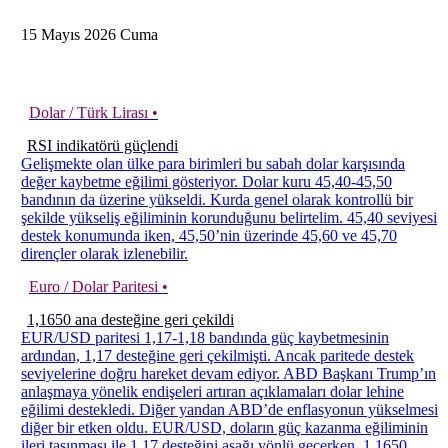
15
Mayıs
2026
Cuma
Dolar / Türk Lirası •
RSI indikatörü güçlendi
Gelişmekte olan ülke para birimleri bu sabah dolar karşısında
değer kaybetme eğilimi gösteriyor. Dolar kuru 45,40-45,50
bandının da üzerine yükseldi. Kurda genel olarak kontrollü bir
şekilde yükseliş eğiliminin korunduğunu belirtelim. 45,40 seviyesi
destek konumunda iken, 45,50’nin üzerinde 45,60 ve 45,70
dirençler olarak izlenebilir.
Euro / Dolar Paritesi •
1,1650 ana desteğine geri çekildi
EUR/USD paritesi 1,17-1,18 bandında güç kaybetmesinin
ardından, 1,17 desteğine geri çekilmişti. Ancak paritede destek
seviyelerine doğru hareket devam ediyor. ABD Başkanı Trump’ın
anlaşmaya yönelik endişeleri artıran açıklamaları dolar lehine
eğilimi destekledi. Diğer yandan ABD’de enflasyonun yükselmesi
diğer bir etken oldu. EUR/USD, doların güç kazanma eğiliminin
ileri taşınması ile 1,17 desteğini aşağı yönlü geçerken, 1,1650