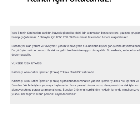
© 2026 QNB Invest,
QNB
iştirakidir.