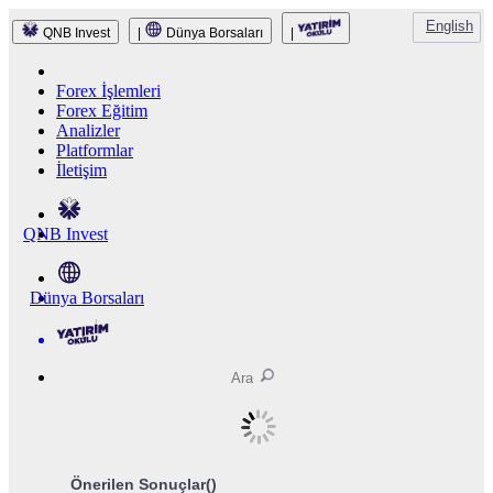
English
QNB Invest
|
Dünya Borsaları
|
Forex İşlemleri
Forex Eğitim
Analizler
Platformlar
İletişim
QNB Invest
Dünya Borsaları
Önerilen Sonuçlar(
)