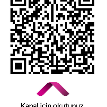
Olağanüstü Piyasa Koşulları
Bilgi Toplumu Hizmetleri