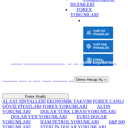
İŞLEMLERİ
FOREX
YORUMLARI
Sanal para ile risk almadan gerçek piyasa koşullarında
hemen işlem yapmaya başlamak için
Demo Hesap Aç »
Forex Analiz
AL SAT SİNYALLERİ
EKONOMİK TAKVİM
FOREX CANLI
DÖVİZ FİYATLARI
FOREX YORUMLARI
ALTIN
YORUMLARI
DOLAR TÜRK LİRASI YORUMLARI
DOLAR YEN YORUMLARI
EURO DOLAR
YORUMLARI
HAM PETROL YORUMLARI
S&P 500
YORUMLARI
STERLİN DOLAR YORUMLARI