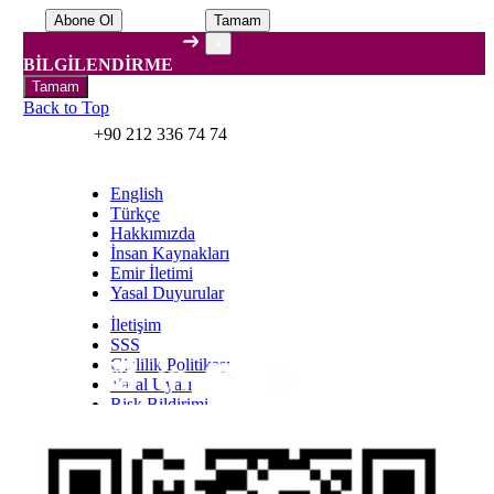
Tamam
×
BİLGİLENDİRME
Tamam
Back to Top
+90 212 336 74 74
English
Türkçe
Hakkımızda
İnsan Kaynakları
Emir İletimi
Yasal Duyurular
İletişim
SSS
Gizlilik Politikası
Yasal Uyarı
Inst
Face
Twitt
Link
Yout
Whatsapp
Risk Bildirimi
Kişisel Verilerin Korunması Kanunu Bilgilendirmesi
YTM - Zamanaşımına Uğrayacak Emanet ve
Alacaklar