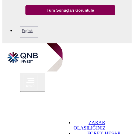
English
ZARAR
OLASILIĞINIZ
FOREX HESAP