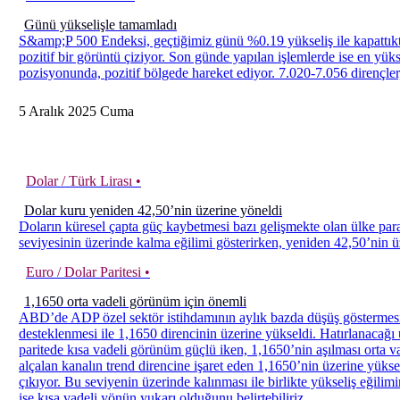
Günü yükselişle tamamladı
S&amp;P 500 Endeksi, geçtiğimiz günü %0.19 yükseliş ile kapattıkta
pozitif bir görüntü çiziyor. Son günde yapılan işlemlerde ise en y
pozisyonunda, pozitif bölgede hareket ediyor. 7.020-7.056 dirençler,
5
Aralık
2025
Cuma
Dolar / Türk Lirası •
Dolar kuru yeniden 42,50’nin üzerine yöneldi
Doların küresel çapta güç kaybetmesi bazı gelişmekte olan ülke para 
seviyesinin üzerinde kalma eğilimi gösterirken, yeniden 42,50’nin 
Euro / Dolar Paritesi •
1,1650 orta vadeli görünüm için önemli
ABD’de ADP özel sektör istihdamının aylık bazda düşüş göstermesi,
desteklenmesi ile 1,1650 direncinin üzerine yükseldi. Hatırlanacağ
paritede kısa vadeli görünüm güçlü iken, 1,1650’nin aşılması orta v
alçalan kanalın trend direncine işaret eden 1,1650’nin üzerine yüks
çıkıyor. Bu seviyenin üzerinde kalınması ile birlikte yükseliş eğilim
ise kısa vadeli yönün yukarı olduğunu belirtebiliriz.