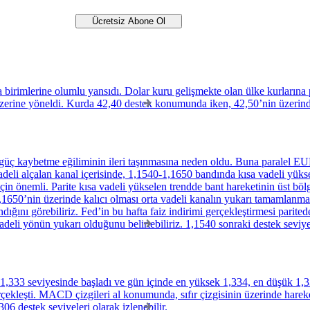
birimlerine olumlu yansıdı. Dolar kuru gelişmekte olan ülke kurlarına p
üzerine yöneldi. Kurda 42,40 destek konumunda iken, 42,50’nin üzerinde 
ç kaybetme eğiliminin ileri taşınmasına neden oldu. Buna paralel EUR/
li alçalan kanal içerisinde, 1,1540-1,1650 bandında kısa vadeli yükse
in önemli. Parite kısa vadeli yükselen trendde bant hareketinin üst bölg
,1650’nin üzerinde kalıcı olması orta vadeli kanalın yukarı tamamlanma
şındığını görebiliriz. Fed’in bu hafta faiz indirimi gerçekleştirmesi par
vadeli yönün yukarı olduğunu belirtebiliriz. 1,1540 sonraki destek seviye
e 1,333 seviyesinde başladı ve gün içinde en yüksek 1,334, en düşük 1,
çekleşti. MACD çizgileri al konumunda, sıfır çizgisinin üzerinde harek
06 destek seviyeleri olarak izlenebilir.