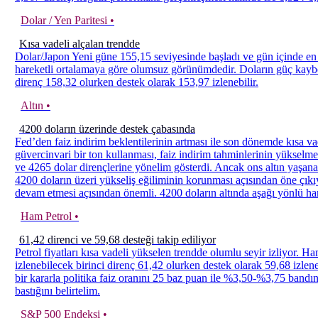
Dolar / Yen Paritesi •
Kısa vadeli alçalan trendde
Dolar/Japon Yeni güne 155,15 seviyesinde başladı ve gün içinde en
hareketli ortalamaya göre olumsuz görünümdedir. Doların güç kaybe
direnç 158,32 olurken destek olarak 153,97 izlenebilir.
Altın •
4200 doların üzerinde destek çabasında
Fed’den faiz indirim beklentilerinin artması ile son dönemde kısa vad
güvercinvari bir ton kullanması, faiz indirim tahminlerinin yükselme
ve 4265 dolar dirençlerine yönelim gösterdi. Ancak ons altın yaşanan
4200 doların üzeri yükseliş eğiliminin korunması açısından öne çıkıy
devam etmesi açısından önemli. 4200 doların altında aşağı yönlü har
Ham Petrol •
61,42 direnci ve 59,68 desteği takip ediliyor
Petrol fiyatları kısa vadeli yükselen trendde olumlu seyir izliyor. H
izlenebilecek birinci direnç 61,42 olurken destek olarak 59,68 izlen
bir kararla politika faiz oranını 25 baz puan ile %3,50-%3,75 bandı
bastığını belirtelim.
S&P 500 Endeksi •