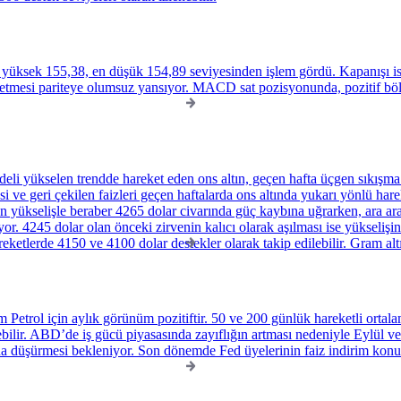
 yüksek 155,38, en düşük 154,89 seviyesinden işlem gördü. Kapanışı i
tmesi pariteye olumsuz yansıyor. MACD sat pozisyonunda, pozitif bölge
eli yükselen trendde hareket eden ons altın, geçen hafta üçgen sıkışma iç
si ve geri çekilen faizleri geçen haftalarda ons altında yukarı yönlü ha
 yükselişle beraber 4265 dolar civarında güç kaybına uğrarken, ara ara 4
or. 4245 dolar olan önceki zirvenin kalıcı olarak aşılması ise yükselişi
eketlerde 4150 ve 4100 dolar destekler olarak takip edilebilir. Gram alt
am Petrol için aylık görünüm pozitiftir. 50 ve 200 günlük hareketli ortal
ebilir. ABD’de iş gücü piyasasında zayıflığın artması nedeniyle Eylül ve
na düşürmesi bekleniyor. Son dönemde Fed üyelerinin faiz indirim konus