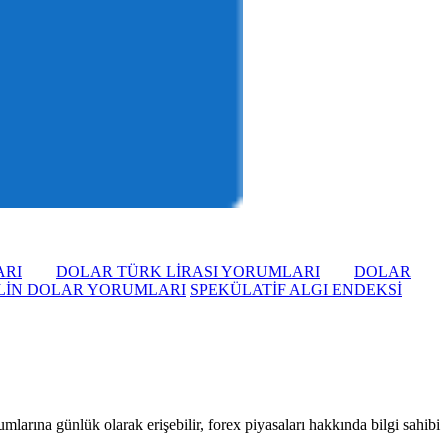
ARI
DOLAR TÜRK LİRASI YORUMLARI
DOLAR
LİN DOLAR YORUMLARI
SPEKÜLATİF ALGI ENDEKSİ
larına günlük olarak erişebilir, forex piyasaları hakkında bilgi sahibi