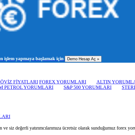
men işlem yapmaya başlamak için
Demo Hesap Aç »
ÖVİZ FİYATLARI
FOREX YORUMLARI
ALTIN YORUML
M PETROL YORUMLARI
S&P 500 YORUMLARI
STER
LARI
 ve siz değerli yatırımcılarımıza ücretsiz olarak sunduğumuz forex yorum