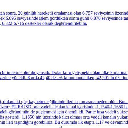
n sonra, 20 günlük hareketli ortalaması olan 6.757 seviyesinin üzerin
üksek 6.895 seviyesinde işlem gördükten sonra günü 6.870 seviyesinde 
 6.822-6.716 destekler olarak değerlendirilebilir.
birimlerine olumlu yansıdı. Dolar kuru gelişmekte olan ülke kurlarına p
üzerine yöneldi. Kurda 42,40 destek konumunda iken, 42,50’nin üzerinde 
 dolardaki güç kaybetme eğiliminin ileri taşınmasına neden oldu. Buna
ı üzere; EUR/USD orta vadeli alçalan kanal içerisinde, 1,1540-1,1650 b
adeli görünümün de güçlenmesi için önemli idi. Parite kısa vadeli yükse
eliş gösterdi. 1,1650’nin üzerinde kalıcı olması orta vadeli kanalın yu
inin ileri taşındığını görebiliriz. Bu durumda ilk etapta 1,17 ve devamın