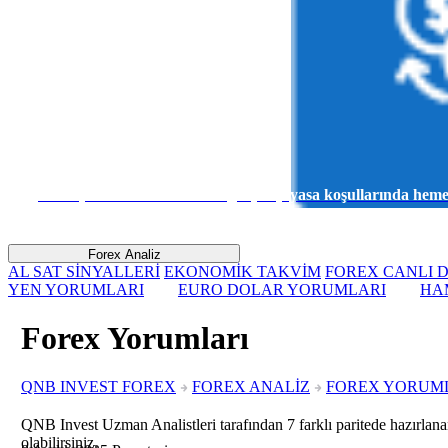
Sanal para ile risk almadan gerçek piyasa koşullarında he
Forex Analiz
AL SAT SİNYALLERİ
EKONOMİK TAKVİM
FOREX CANLI D
YEN YORUMLARI
EURO DOLAR YORUMLARI
HA
Forex Yorumları
QNB INVEST FOREX
FOREX ANALİZ
FOREX YORUM
QNB Invest Uzman Analistleri tarafından 7 farklı paritede hazırlanan
olabilirsiniz.