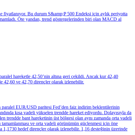
de fiyatlanıyor. Bu durum S&amp;P 500 Endeksi için aylık periyotta
tamamladı. Öte yandan, trend göstergelerinden biri olan MACD al
aralel hareketle 42,50’nin altına geri çekildi. Ancak kur 42,40
42,60 ve 42,70 dirençler olarak izlenebilir.
 paralel EUR/USD paritesi Fed’den faiz indirim beklentilerinin
andında kısa vadeli yükselen trendde hareket ediyordu. Dolayısıyla da
len trendde bant hareketinin üst bölgesi olan aynı zamanda orta vadeli
karı tamamlanması ve orta vadeli görünümün güçlenmesi için öne
da 1,1730 hedef dirençler olarak izlenebilir. 1,16 desteğinin üzerinde