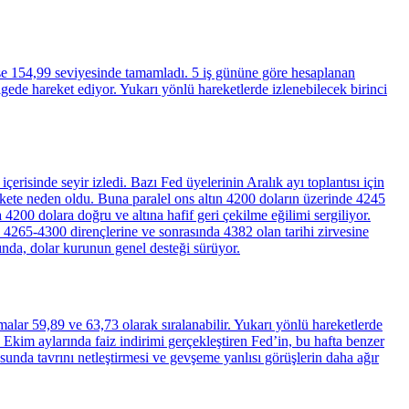
se 154,99 seviyesinde tamamladı. 5 iş gününe göre hesaplanan
de hareket ediyor. Yukarı yönlü hareketlerde izlenebilecek birinci
erisinde seyir izledi. Bazı Fed üyelerinin Aralık ayı toplantısı için
rekete neden oldu. Buna paralel ons altın 4200 doların üzerinde 4245
200 dolara doğru ve altına hafif geri çekilme eğilimi sergiliyor.
n 4265-4300 dirençlerine ve sonrasında 4382 olan tarihi zirvesine
ında, dolar kurunun genel desteği sürüyor.
amalar 59,89 ve 63,73 olarak sıralanabilir. Yukarı yönlü hareketlerde
 Ekim aylarında faiz indirimi gerçekleştiren Fed’in, bu hafta benzer
unda tavrını netleştirmesi ve gevşeme yanlısı görüşlerin daha ağır