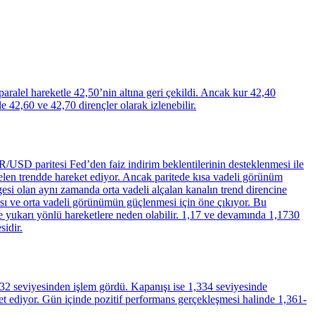
aralel hareketle 42,50’nin altına geri çekildi. Ancak kur 42,40
42,60 ve 42,70 dirençler olarak izlenebilir.
USD paritesi Fed’den faiz indirim beklentilerinin desteklenmesi ile
len trendde hareket ediyor. Ancak paritede kısa vadeli görünüm
esi olan aynı zamanda orta vadeli alçalan kanalın trend direncine
sı ve orta vadeli görünümün güçlenmesi için öne çıkıyor. Bu
itede yukarı yönlü hareketlere neden olabilir. 1,17 ve devamında 1,1730
sidir.
332 seviyesinden işlem gördü. Kapanışı ise 1,334 seviyesinde
et ediyor. Gün içinde pozitif performans gerçekleşmesi halinde 1,361-