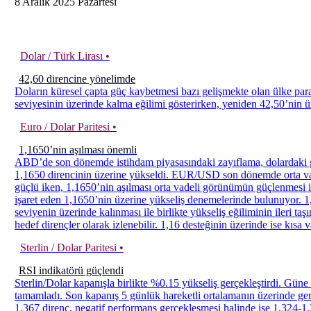
8
Aralık
2025
Pazartesi
Dolar / Türk Lirası •
42,60 direncine yönelimde
Doların küresel çapta güç kaybetmesi bazı gelişmekte olan ülke para 
seviyesinin üzerinde kalma eğilimi gösterirken, yeniden 42,50’nin 
Euro / Dolar Paritesi •
1,1650’nin aşılması önemli
ABD’de son dönemde istihdam piyasasındaki zayıflama, dolardaki gü
1,1650 direncinin üzerine yükseldi. EUR/USD son dönemde orta vade
güçlü iken, 1,1650’nin aşılması orta vadeli görünümün güçlenmesi iç
işaret eden 1,1650’nin üzerine yükseliş denemelerinde bulunuyor. 1
seviyenin üzerinde kalınması ile birlikte yükseliş eğiliminin ileri ta
hedef dirençler olarak izlenebilir. 1,16 desteğinin üzerinde ise kısa 
Sterlin / Dolar Paritesi •
RSI indikatörü güçlendi
Sterlin/Dolar kapanışla birlikte %0.15 yükseliş gerçekleştirdi. Gün
tamamladı. Son kapanış 5 günlük hareketli ortalamanın üzerinde ger
1,367 direnç, negatif performans gerçekleşmesi halinde ise 1,324-1,3