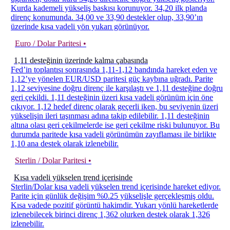
Kurda kademeli yükseliş baskısı korunuyor. 34,20 ilk planda
direnç konumunda. 34,00 ve 33,90 destekler olup, 33,90’ın
üzerinde kısa vadeli yön yukarı görünüyor.
Euro / Dolar Paritesi •
1,11 desteğinin üzerinde kalma çabasında
Fed’in toplantısı sonrasında 1,11-1,12 bandında hareket eden ve
1,12’ye yönelen EUR/USD paritesi güç kaybına uğradı. Parite
1,12 seviyesine doğru direnç ile karşılaştı ve 1,11 desteğine doğru
geri çekildi. 1,11 desteğinin üzeri kısa vadeli görünüm için öne
çıkıyor. 1,12 hedef direnç olarak geçerli iken, bu seviyenin üzeri
yükselişin ileri taşınması adına takip edilebilir. 1,11 desteğinin
altına olası geri çekilmelerde ise geri çekilme riski bulunuyor. Bu
durumda paritede kısa vadeli görünümün zayıflaması ile birlikte
1,10 ana destek olarak izlenebilir.
Sterlin / Dolar Paritesi •
Kısa vadeli yükselen trend içerisinde
Sterlin/Dolar kısa vadeli yükselen trend içerisinde hareket ediyor.
Parite için günlük değişim %0.25 yükselişle gerçekleşmiş oldu.
Kısa vadede pozitif görüntü hakimdir. Yukarı yönlü hareketlerde
izlenebilecek birinci direnç 1,362 olurken destek olarak 1,326
izlenebilir.