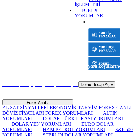
İŞLEMLERİ
FOREX
YORUMLARI
Sanal para ile risk almadan gerçek piyasa koşullarında
hemen işlem yapmaya başlamak için
Demo Hesap Aç »
Forex Analiz
AL SAT SİNYALLERİ
EKONOMİK TAKVİM
FOREX CANLI
DÖVİZ FİYATLARI
FOREX YORUMLARI
ALTIN
YORUMLARI
DOLAR TÜRK LİRASI YORUMLARI
DOLAR YEN YORUMLARI
EURO DOLAR
YORUMLARI
HAM PETROL YORUMLARI
S&P 500
YORUMLARI
STERLİN DOLAR YORUMLARI