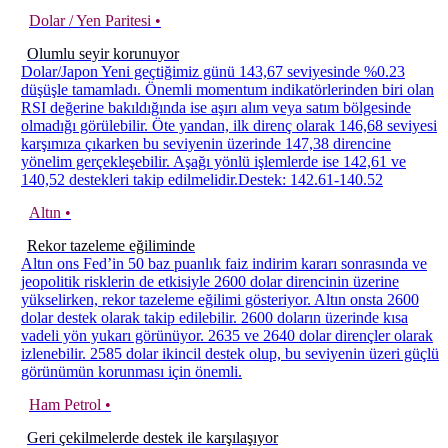
Dolar / Yen Paritesi •
Olumlu seyir korunuyor
Dolar/Japon Yeni geçtiğimiz günü 143,67 seviyesinde %0.23
düşüşle tamamladı. Önemli momentum indikatörlerinden biri olan
RSI değerine bakıldığında ise aşırı alım veya satım bölgesinde
olmadığı görülebilir. Öte yandan, ilk direnç olarak 146,68 seviyesi
karşımıza çıkarken bu seviyenin üzerinde 147,38 direncine
yönelim gerçekleşebilir. Aşağı yönlü işlemlerde ise 142,61 ve
140,52 destekleri takip edilmelidir.Destek: 142.61-140.52
Altın •
Rekor tazeleme eğiliminde
Altın ons Fed’in 50 baz puanlık faiz indirim kararı sonrasında ve
jeopolitik risklerin de etkisiyle 2600 dolar direncinin üzerine
yükselirken, rekor tazeleme eğilimi gösteriyor. Altın onsta 2600
dolar destek olarak takip edilebilir. 2600 doların üzerinde kısa
vadeli yön yukarı görünüyor. 2635 ve 2640 dolar dirençler olarak
izlenebilir. 2585 dolar ikincil destek olup, bu seviyenin üzeri güçlü
görünümün korunması için önemli.
Ham Petrol •
Geri çekilmelerde destek ile karşılaşıyor