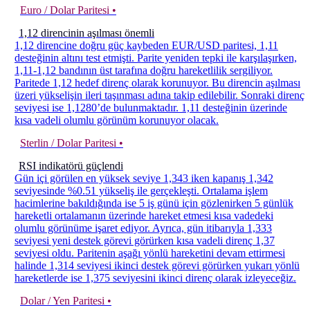
Euro / Dolar Paritesi •
1,12 direncinin aşılması önemli
1,12 direncine doğru güç kaybeden EUR/USD paritesi, 1,11
desteğinin altını test etmişti. Parite yeniden tepki ile karşılaşırken,
1,11-1,12 bandının üst tarafına doğru hareketlilik sergiliyor.
Paritede 1,12 hedef direnç olarak korunuyor. Bu direncin aşılması
üzeri yükselişin ileri taşınması adına takip edilebilir. Sonraki direnç
seviyesi ise 1,1280’de bulunmaktadır. 1,11 desteğinin üzerinde
kısa vadeli olumlu görünüm korunuyor olacak.
Sterlin / Dolar Paritesi •
RSI indikatörü güçlendi
Gün içi görülen en yüksek seviye 1,343 iken kapanış 1,342
seviyesinde %0.51 yükseliş ile gerçekleşti. Ortalama işlem
hacimlerine bakıldığında ise 5 iş günü için gözlenirken 5 günlük
hareketli ortalamanın üzerinde hareket etmesi kısa vadedeki
olumlu görünüme işaret ediyor. Ayrıca, gün itibarıyla 1,333
seviyesi yeni destek görevi görürken kısa vadeli direnç 1,37
seviyesi oldu. Paritenin aşağı yönlü hareketini devam ettirmesi
halinde 1,314 seviyesi ikinci destek görevi görürken yukarı yönlü
hareketlerde ise 1,375 seviyesini ikinci direnç olarak izleyeceğiz.
Dolar / Yen Paritesi •