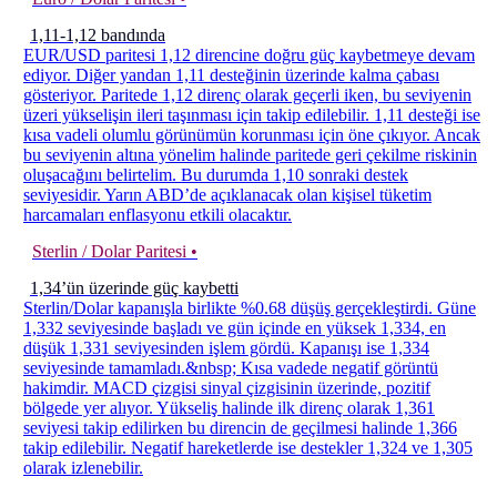
1,11-1,12 bandında
EUR/USD paritesi 1,12 direncine doğru güç kaybetmeye devam
ediyor. Diğer yandan 1,11 desteğinin üzerinde kalma çabası
gösteriyor. Paritede 1,12 direnç olarak geçerli iken, bu seviyenin
üzeri yükselişin ileri taşınması için takip edilebilir. 1,11 desteği ise
kısa vadeli olumlu görünümün korunması için öne çıkıyor. Ancak
bu seviyenin altına yönelim halinde paritede geri çekilme riskinin
oluşacağını belirtelim. Bu durumda 1,10 sonraki destek
seviyesidir. Yarın ABD’de açıklanacak olan kişisel tüketim
harcamaları enflasyonu etkili olacaktır.
Sterlin / Dolar Paritesi •
1,34’ün üzerinde güç kaybetti
Sterlin/Dolar kapanışla birlikte %0.68 düşüş gerçekleştirdi. Güne
1,332 seviyesinde başladı ve gün içinde en yüksek 1,334, en
düşük 1,331 seviyesinden işlem gördü. Kapanışı ise 1,334
seviyesinde tamamladı.&nbsp; Kısa vadede negatif görüntü
hakimdir. MACD çizgisi sinyal çizgisinin üzerinde, pozitif
bölgede yer alıyor. Yükseliş halinde ilk direnç olarak 1,361
seviyesi takip edilirken bu direncin de geçilmesi halinde 1,366
takip edilebilir. Negatif hareketlerde ise destekler 1,324 ve 1,305
olarak izlenebilir.