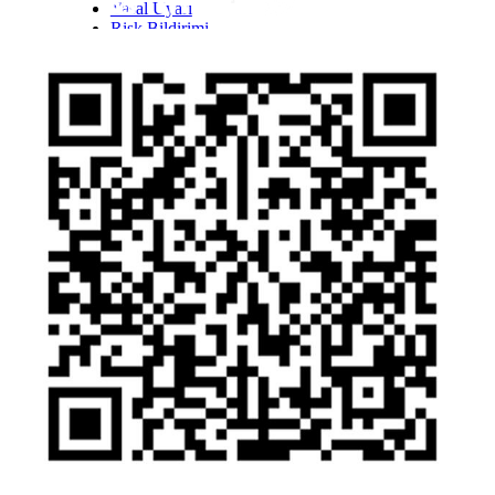
Yasal Uyarı
Inst
Face
Twitt
Link
Yout
Whatsapp
Risk Bildirimi
Kişisel Verilerin Korunması Kanunu Bilgilendirmesi
YTM - Zamanaşımına Uğrayacak Emanet ve
Alacaklar
Olağanüstü Piyasa Koşulları
Bilgi Toplumu Hizmetleri