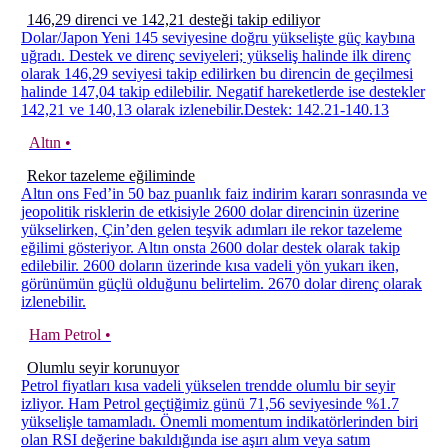
146,29 direnci ve 142,21 desteği takip ediliyor
Dolar/Japon Yeni 145 seviyesine doğru yükselişte güç kaybına
uğradı. Destek ve direnç seviyeleri; yükseliş halinde ilk direnç
olarak 146,29 seviyesi takip edilirken bu direncin de geçilmesi
halinde 147,04 takip edilebilir. Negatif hareketlerde ise destekler
142,21 ve 140,13 olarak izlenebilir.Destek: 142.21-140.13
Altın •
Rekor tazeleme eğiliminde
Altın ons Fed’in 50 baz puanlık faiz indirim kararı sonrasında ve
jeopolitik risklerin de etkisiyle 2600 dolar direncinin üzerine
yükselirken, Çin’den gelen teşvik adımları ile rekor tazeleme
eğilimi gösteriyor. Altın onsta 2600 dolar destek olarak takip
edilebilir. 2600 doların üzerinde kısa vadeli yön yukarı iken,
görünümün güçlü olduğunu belirtelim. 2670 dolar direnç olarak
izlenebilir.
Ham Petrol •
Olumlu seyir korunuyor
Petrol fiyatları kısa vadeli yükselen trendde olumlu bir seyir
izliyor. Ham Petrol geçtiğimiz günü 71,56 seviyesinde %1.7
yükselişle tamamladı. Önemli momentum indikatörlerinden biri
olan RSI değerine bakıldığında ise aşırı alım veya satım