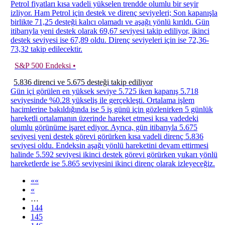
Petrol fiyatları kısa vadeli yükselen trendde olumlu bir seyir
izliyor. Ham Petrol için destek ve direnç seviyeleri; Son kapanışla
birlikte 71,25 desteği kalıcı olamadı ve aşağı yönlü kırıldı. Gün
itibarıyla yeni destek olarak 69,67 seviyesi takip ediliyor, ikinci
destek seviyesi ise 67,89 oldu. Direnç seviyeleri için ise 72,36-
73,32 takip edilecektir.
S&P 500 Endeksi •
5.836 direnci ve 5.675 desteği takip ediliyor
Gün içi görülen en yüksek seviye 5.725 iken kapanış 5.718
seviyesinde %0.28 yükseliş ile gerçekleşti. Ortalama işlem
hacimlerine bakıldığında ise 5 iş günü için gözlenirken 5 günlük
hareketli ortalamanın üzerinde hareket etmesi kısa vadedeki
olumlu görünüme işaret ediyor. Ayrıca, gün itibarıyla 5.675
seviyesi yeni destek görevi görürken kısa vadeli direnç 5.836
seviyesi oldu. Endeksin aşağı yönlü hareketini devam ettirmesi
halinde 5.592 seviyesi ikinci destek görevi görürken yukarı yönlü
hareketlerde ise 5.865 seviyesini ikinci direnç olarak izleyeceğiz.
««
«
…
144
145