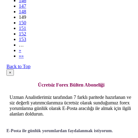
146
147
148
149
150
151
152
153
…
»
»»
Back to Top
×
Ücretsiz Forex Bülten Aboneliği
Uzman Analistlerimiz tarafından 7 farklı paritede hazırlanan ve
siz değerli yatırımcılarımıza ücretsiz olarak sunduğumuz forex
yorumlarına günlük olarak E-Posta aracılığı ile almak için ilgili
alanları doldurun.
E-Posta ile günlük yorumlardan faydalanmak istiyorum.