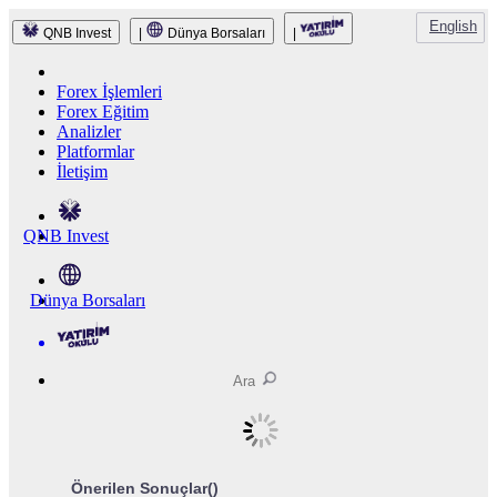
English
QNB Invest
|
Dünya Borsaları
|
Forex İşlemleri
Forex Eğitim
Analizler
Platformlar
İletişim
QNB Invest
Dünya Borsaları
Önerilen Sonuçlar(
)