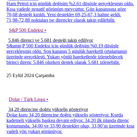
Ham Petrol için günlük değişim %2.61 düşüşle gerçekleşmiş oldu.
Kısa vadede negatif görünüm mevcuttur. Gün kapanışına göre
70,68 desteği kırıldı. Yeni destekler 69,25-67,3 haline geldi.
71,98-72,88 noktaları ise dirençler olarak takip edilebilir.
S&P 500 Endeksi •
5.846 direnci ve 5.681 desteği takip ediliyor
S&amp;P 500 Endeksi için günlük değişim %0.19 düşüşle
gerçekleşmiş oldu. Son kapanış 5 günlük hareketli ortalamanın
üzerinde gerçekleşti. Yukarı yönlü hareketlerde izlenebilecek
birinci direnç 5.846 olurken destek olarak 5.681 izlenebilir.
25
Eylül
2024
Çarşamba
Dolar / Türk Lirası •
34,20 direncine doğru yükseliş gösteriyor
Dolar kuru 34,20 direncine doğru yükseliş gösteriyor. Kurda
kademeli yükseliş baskısı devam ediyor. 34,20 ilk planda direnç
konumunda. 34,00 ve 33,90 destekler olup, 33,90’ın üzerinde kısa
vadeli yön yukarı görünüyor.