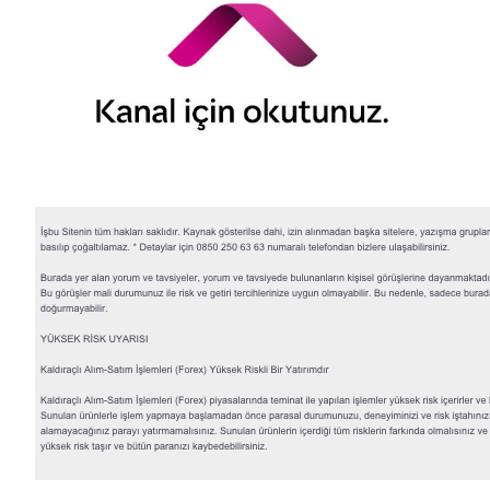
© 2026 QNB Invest,
QNB
iştirakidir.