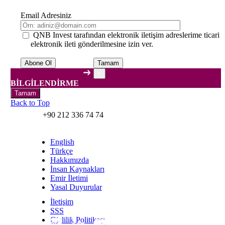
Email Adresiniz
QNB Invest tarafından elektronik iletişim adreslerime ticari
elektronik ileti gönderilmesine izin ver.
Tamam
×
BİLGİLENDİRME
Tamam
Back to Top
+90 212 336 74 74
English
Türkçe
Hakkımızda
İnsan Kaynakları
Emir İletimi
Yasal Duyurular
İletişim
SSS
Gizlilik Politikası