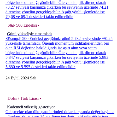
bölgesinde olmadığı görülebilir. Öte yandan, ilk direnç olarak
73,27 seviyesi karşımıza çıkarken bu seviyenin üzerinde 74,21
direncine yönelim gerçekleşebilir. Aşağı yönlü işlemlerde ise
70,68 ve 69,1 destekleri takip edilmelidir.
S&P 500 Endeksi •
Günü yükselişle tamamladı
S&amp;P 500 Endeksi geçtiğimiz günü 5.732 seviyesinde %0.25
yükselişle tamamladı. Önemli momentum indikatörlerinden biri
olan RSI değerine bakıldığında ise aşırı alım veya satım
bölgesinde olmadığı görülebilir. Öte yandan, ilk direnç olarak
5.847 seviyesi karşımıza çıkarken bu seviyenin üzerinde 5.883
direncine yönelim gerçekleşebilir. Aşağı yönlü işlemlerde ise
5.680 ve 5.595 destekleri takip edilmelidir.
24
Eylül
2024
Salı
Dolar / Türk Lirası •
Kademeli yükseliş gösteriyor
Gelişmekte olan ülke para birimleri dolar karşısında değer kaybına
uğrarken, dolar kuru 34,20 direncine doğru yükseliş gösteriyor.