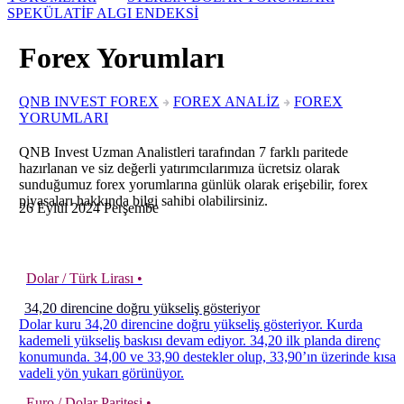
SPEKÜLATİF ALGI ENDEKSİ
Forex Yorumları
QNB INVEST FOREX
FOREX ANALİZ
FOREX
YORUMLARI
QNB Invest Uzman Analistleri tarafından 7 farklı paritede
hazırlanan ve siz değerli yatırımcılarımıza ücretsiz olarak
sunduğumuz forex yorumlarına günlük olarak erişebilir, forex
piyasaları hakkında bilgi sahibi olabilirsiniz.
26
Eylül
2024
Perşembe
Dolar / Türk Lirası •
34,20 direncine doğru yükseliş gösteriyor
Dolar kuru 34,20 direncine doğru yükseliş gösteriyor. Kurda
kademeli yükseliş baskısı devam ediyor. 34,20 ilk planda direnç
konumunda. 34,00 ve 33,90 destekler olup, 33,90’ın üzerinde kısa
vadeli yön yukarı görünüyor.
Euro / Dolar Paritesi •