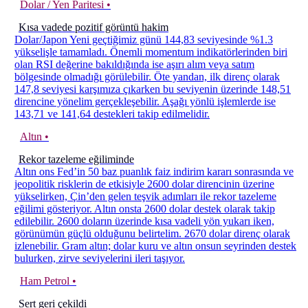
Dolar / Yen Paritesi •
Kısa vadede pozitif görüntü hakim
Dolar/Japon Yeni geçtiğimiz günü 144,83 seviyesinde %1.3
yükselişle tamamladı. Önemli momentum indikatörlerinden biri
olan RSI değerine bakıldığında ise aşırı alım veya satım
bölgesinde olmadığı görülebilir. Öte yandan, ilk direnç olarak
147,8 seviyesi karşımıza çıkarken bu seviyenin üzerinde 148,51
direncine yönelim gerçekleşebilir. Aşağı yönlü işlemlerde ise
143,71 ve 141,64 destekleri takip edilmelidir.
Altın •
Rekor tazeleme eğiliminde
Altın ons Fed’in 50 baz puanlık faiz indirim kararı sonrasında ve
jeopolitik risklerin de etkisiyle 2600 dolar direncinin üzerine
yükselirken, Çin’den gelen teşvik adımları ile rekor tazeleme
eğilimi gösteriyor. Altın onsta 2600 dolar destek olarak takip
edilebilir. 2600 doların üzerinde kısa vadeli yön yukarı iken,
görünümün güçlü olduğunu belirtelim. 2670 dolar direnç olarak
izlenebilir. Gram altın; dolar kuru ve altın onsun seyrinden destek
bulurken, zirve seviyelerini ileri taşıyor.
Ham Petrol •
Sert geri çekildi