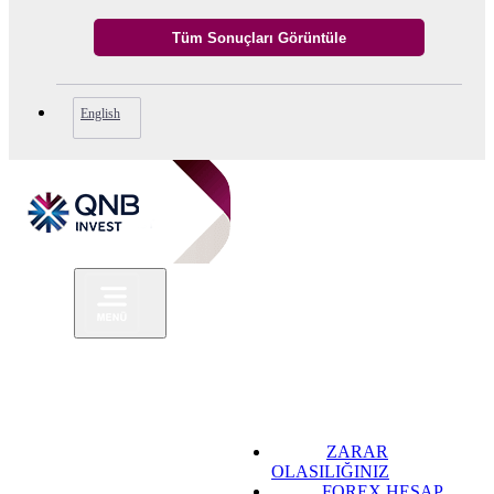
English
ZARAR
OLASILIĞINIZ
FOREX HESAP