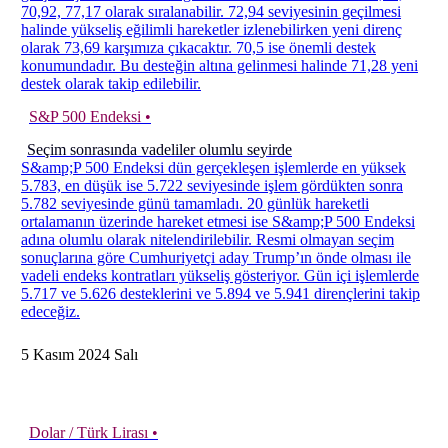
70,92, 77,17 olarak sıralanabilir. 72,94 seviyesinin geçilmesi
halinde yükseliş eğilimli hareketler izlenebilirken yeni direnç
olarak 73,69 karşımıza çıkacaktır. 70,5 ise önemli destek
konumundadır. Bu desteğin altına gelinmesi halinde 71,28 yeni
destek olarak takip edilebilir.
S&P 500 Endeksi •
Seçim sonrasında vadeliler olumlu seyirde
S&amp;P 500 Endeksi dün gerçekleşen işlemlerde en yüksek
5.783, en düşük ise 5.722 seviyesinde işlem gördükten sonra
5.782 seviyesinde günü tamamladı. 20 günlük hareketli
ortalamanın üzerinde hareket etmesi ise S&amp;P 500 Endeksi
adına olumlu olarak nitelendirilebilir. Resmi olmayan seçim
sonuçlarına göre Cumhuriyetçi aday Trump’ın önde olması ile
vadeli endeks kontratları yükseliş gösteriyor. Gün içi işlemlerde
5.717 ve 5.626 desteklerini ve 5.894 ve 5.941 dirençlerini takip
edeceğiz.
5
Kasım
2024
Salı
Dolar / Türk Lirası •