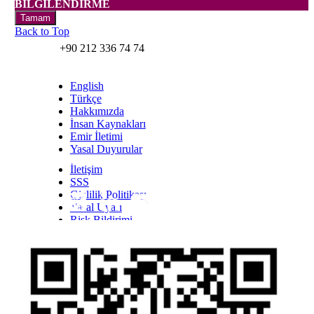
BİLGİLENDİRME
Tamam
Back to Top
+90 212 336 74 74
English
Türkçe
Hakkımızda
İnsan Kaynakları
Emir İletimi
Yasal Duyurular
İletişim
SSS
Gizlilik Politikası
Yasal Uyarı
Inst
Face
Twitt
Link
Yout
Whatsapp
Risk Bildirimi
Kişisel Verilerin Korunması Kanunu Bilgilendirmesi
YTM - Zamanaşımına Uğrayacak Emanet ve
Alacaklar
Olağanüstü Piyasa Koşulları
Bilgi Toplumu Hizmetleri