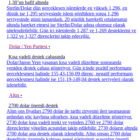
1,30’un hafif altında
Sterlin/Dolar dün gerçekleşen işlemlerde en yüksek 1,296, en
düşük ise 1,295 seviyesinde işlem gördükten sonra 1,296
seviyesinde günü tamamladı. 20 günlük hareketli ortalamanın
altında hareket etmesi ise Sterlin/Dolar adına olumsuz olarak
nitelendirilebilir. Gün içi işlemlerde 1,287 ve 1,269 desteklerini ve
1,322 ve 1,327 dirençlerini takip edeceğiz.
Dolar / Yen Paritesi •
Kısa vadeli destek çabasında
Dolar/Japon Yeni yaşanan kısa vadeli düzeltme sonrasında
yeniden destek çabası gösteriyor. Gün içinde pozitif performans
gerçekleşmesi halinde 155,43-156,09 direnç, negatif performans
gerçekleşmesi halinde ise 151,19-149,04 destek seviyeleri olarak
izlenebilir.
Altın •
2700 dolar önemli destek
Altın ons fiyatları 2790 dolar ile tarihi zirvesini ileri taşımasının
ardından güç kaybına uğrarken, kısa vadeli düzeltme gösteriyor.
2730 dolar kısa vadeli tepki ve yeniden 2760 ve 2790 dolar
dirençlerine yönelim açısından takip edilebilir. 2730 doların altında
2700 dolar ana destek olarak izlenebilir. Altın onsun 2700 dolar
desteğinin üzerinde kalması genel görünümü açısından önemli.