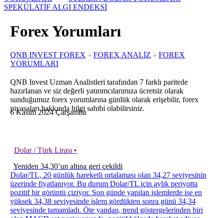
SPEKÜLATİF ALGI ENDEKSİ
Forex Yorumları
QNB INVEST FOREX
FOREX ANALİZ
FOREX
YORUMLARI
QNB Invest Uzman Analistleri tarafından 7 farklı paritede
hazırlanan ve siz değerli yatırımcılarımıza ücretsiz olarak
sunduğumuz forex yorumlarına günlük olarak erişebilir, forex
piyasaları hakkında bilgi sahibi olabilirsiniz.
6
Kasım
2024
Çarşamba
Dolar / Türk Lirası •
Yeniden 34,30’un altına geri çekildi
Dolar/TL, 20 günlük hareketli ortalaması olan 34,27 seviyesinin
üzerinde fiyatlanıyor. Bu durum Dolar/TL için aylık periyotta
pozitif bir görüntü çiziyor. Son günde yapılan işlemlerde ise en
yüksek 34,38 seviyesinde işlem gördükten sonra günü 34,34
seviyesinde tamamladı. Öte yandan, trend göstergelerinden biri