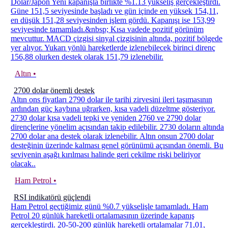
Dolar/Japon Yeni kapanışla birlikte %1.13 yükseliş gerçekleştirdi.
Güne 151,5 seviyesinde başladı ve gün içinde en yüksek 154,11,
en düşük 151,28 seviyesinden işlem gördü. Kapanışı ise 153,99
seviyesinde tamamladı.&nbsp; Kısa vadede pozitif görünüm
mevcuttur. MACD çizgisi sinyal çizgisinin altında, pozitif bölgede
yer alıyor. Yukarı yönlü hareketlerde izlenebilecek birinci direnç
156,88 olurken destek olarak 151,79 izlenebilir.
Altın •
2700 dolar önemli destek
Altın ons fiyatları 2790 dolar ile tarihi zirvesini ileri taşımasının
ardından güç kaybına uğrarken, kısa vadeli düzeltme gösteriyor.
2730 dolar kısa vadeli tepki ve yeniden 2760 ve 2790 dolar
dirençlerine yönelim açısından takip edilebilir. 2730 doların altında
2700 dolar ana destek olarak izlenebilir. Altın onsun 2700 dolar
desteğinin üzerinde kalması genel görünümü açısından önemli. Bu
seviyenin aşağı kırılması halinde geri çekilme riski beliriyor
olacak..
Ham Petrol •
RSI indikatörü güçlendi
Ham Petrol geçtiğimiz günü %0.7 yükselişle tamamladı. Ham
Petrol 20 günlük hareketli ortalamasının üzerinde kapanış
gerçekleştirdi. 20-50-200 günlük hareketli ortalamalar 71,01,