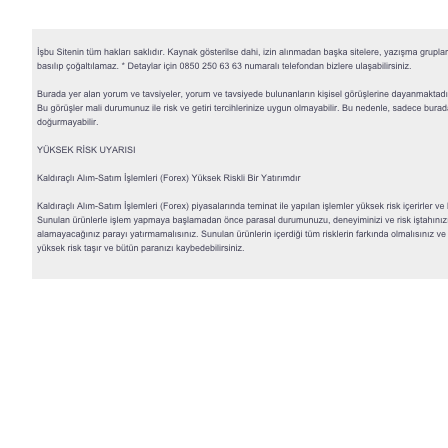
© 2026 QNB Invest,
QNB
iştirakidir.