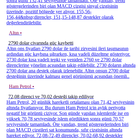
sonra günü 152,41 seviyesinde tamamladı. Öte yandan, trend
göstergelerinden biri olan MACD çizgisi sinyal çizgisinin
üzerinde, pozitif bölgede yer alıyor. 155,56-
156,44&nbsp;dirençler, 151,15-148,87 destekler olarak
değerlendirilebilir.
Altın •
2790 dolar civarında güç kaybetti
Altın ons fiyatları 2790 dolar ile tarihi zirvesini ileri taşımasının
ardından güç kaybına uğrarken, kısa vadeli düzeltme gösteriyor.
2730 dolar kısa vadeli tepki ve yeniden 2760 ve 2790 dolar
dirençlerine yönelim açısından takip edilebilir. 2730 doların altında
2700 dolar ana destek olarak izlenebilir. Altın onsun 2700 dolar
desteğinin üzerinde kalması genel görünümü açısından önemli..
Ham Petrol •
72,08 direnci ve 70,02 desteği takip ediliyor
Ham Petrol, 20 günlük hareketli ortalaması olan 71,42 seviyesinin
altında fiyatlanıyor. Bu durum Ham Petrol için aylık periyotta
negatif bir görüntü çiziyor. Son günde yapılan işlemlerde ise en
yüksek 70,78 seviyesinde işlem gördükten sonra günü 70,57
seviyesinde tamamladı. Öte yandan, trend göstergelerinden biri
olan MACD çizgileri sat konumunda, sıfır çizgisinin altında
hareket ediyor. 72,08-72,49 dirençler, 70,02-68,92 destekler