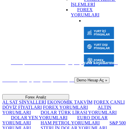
İŞLEMLERİ
FOREX
YORUMLARI
Sanal para ile risk almadan gerçek piyasa koşullarında
hemen işlem yapmaya başlamak için
Demo Hesap Aç »
Forex Analiz
AL SAT SİNYALLERİ
EKONOMİK TAKVİM
FOREX CANLI
DÖVİZ FİYATLARI
FOREX YORUMLARI
ALTIN
YORUMLARI
DOLAR TÜRK LİRASI YORUMLARI
DOLAR YEN YORUMLARI
EURO DOLAR
YORUMLARI
HAM PETROL YORUMLARI
S&P 500
YORUMLARI
STERLİN DOLAR YORUMLARI