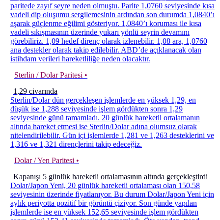
paritede zayıf seyre neden olmuştu. Parite 1,0760 seviyesinde kısa
vadeli dip oluşumu sergilemesinin ardından son durumda 1,0840’ı
aşarak güçlenme eğilimi gösteriyor. 1,0840’ı koruması ile kısa
vadeli sıkışmasının üzerinde yukarı yönlü seyrin devamını
görebiliriz. 1,09 hedef direnç olarak izlenebilir. 1,08 ara, 1,0760
ana destekler olarak takip edilebilir. ABD’de açıklanacak olan
istihdam verileri hareketliliğe neden olacaktır.
Sterlin / Dolar Paritesi •
1,29 civarında
Sterlin/Dolar dün gerçekleşen işlemlerde en yüksek 1,29, en
düşük ise 1,288 seviyesinde işlem gördükten sonra 1,29
seviyesinde günü tamamladı. 20 günlük hareketli ortalamanın
altında hareket etmesi ise Sterlin/Dolar adına olumsuz olarak
nitelendirilebilir. Gün içi işlemlerde 1,281 ve 1,263 desteklerini ve
1,316 ve 1,321 dirençlerini takip edeceğiz.
Dolar / Yen Paritesi •
Kapanışı 5 günlük hareketli ortalamasının altında gerçekleştirdi
Dolar/Japon Yeni, 20 günlük hareketli ortalaması olan 150,58
seviyesinin üzerinde fiyatlanıyor. Bu durum Dolar/Japon Yeni için
aylık periyotta pozitif bir görüntü çiziyor. Son günde yapılan
işlemlerde ise en yüksek 152,65 seviyesinde işlem gördükten