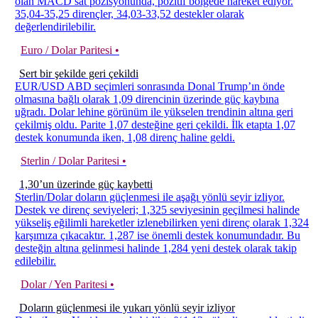
olan MACD sat pozisyonunda, pozitif bölgede hareket ediyor.
35,04-35,25 dirençler, 34,03-33,52 destekler olarak
değerlendirilebilir.
Euro / Dolar Paritesi •
Sert bir şekilde geri çekildi
EUR/USD ABD seçimleri sonrasında Donal Trump’ın önde
olmasına bağlı olarak 1,09 direncinin üzerinde güç kaybına
uğradı. Dolar lehine görünüm ile yükselen trendinin altına geri
çekilmiş oldu. Parite 1,07 desteğine geri çekildi. İlk etapta 1,07
destek konumunda iken, 1,08 direnç haline geldi.
Sterlin / Dolar Paritesi •
1,30’un üzerinde güç kaybetti
Sterlin/Dolar doların güçlenmesi ile aşağı yönlü seyir izliyor.
Destek ve direnç seviyeleri; 1,325 seviyesinin geçilmesi halinde
yükseliş eğilimli hareketler izlenebilirken yeni direnç olarak 1,324
karşımıza çıkacaktır. 1,287 ise önemli destek konumundadır. Bu
desteğin altına gelinmesi halinde 1,284 yeni destek olarak takip
edilebilir.
Dolar / Yen Paritesi •
Doların güçlenmesi ile yukarı yönlü seyir izliyor