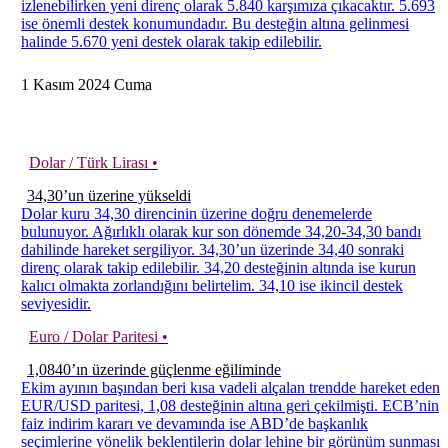
izlenebilirken yeni direnç olarak 5.840 karşımıza çıkacaktır. 5.693
ise önemli destek konumundadır. Bu desteğin altına gelinmesi
halinde 5.670 yeni destek olarak takip edilebilir.
1
Kasım
2024
Cuma
Dolar / Türk Lirası •
34,30’un üzerine yükseldi
Dolar kuru 34,30 direncinin üzerine doğru denemelerde
bulunuyor. Ağırlıklı olarak kur son dönemde 34,20-34,30 bandı
dahilinde hareket sergiliyor. 34,30’un üzerinde 34,40 sonraki
direnç olarak takip edilebilir. 34,20 desteğinin altında ise kurun
kalıcı olmakta zorlandığını belirtelim. 34,10 ise ikincil destek
seviyesidir.
Euro / Dolar Paritesi •
1,0840’ın üzerinde güçlenme eğiliminde
Ekim ayının başından beri kısa vadeli alçalan trendde hareket eden
EUR/USD paritesi, 1,08 desteğinin altına geri çekilmişti. ECB’nin
faiz indirim kararı ve devamında ise ABD’de başkanlık
seçimlerine yönelik beklentilerin dolar lehine bir görünüm sunması