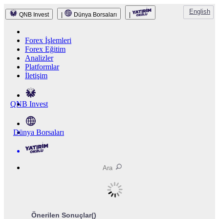
English
QNB Invest
|
Dünya Borsaları
|
Forex İşlemleri
Forex Eğitim
Analizler
Platformlar
İletişim
QNB Invest
Dünya Borsaları
Önerilen Sonuçlar(
)