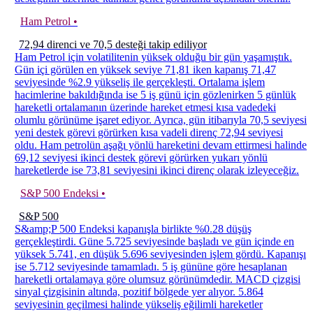
Ham Petrol •
72,94 direnci ve 70,5 desteği takip ediliyor
Ham Petrol için volatilitenin yüksek olduğu bir gün yaşamıştık.
Gün içi görülen en yüksek seviye 71,81 iken kapanış 71,47
seviyesinde %2.9 yükseliş ile gerçekleşti. Ortalama işlem
hacimlerine bakıldığında ise 5 iş günü için gözlenirken 5 günlük
hareketli ortalamanın üzerinde hareket etmesi kısa vadedeki
olumlu görünüme işaret ediyor. Ayrıca, gün itibarıyla 70,5 seviyesi
yeni destek görevi görürken kısa vadeli direnç 72,94 seviyesi
oldu. Ham petrolün aşağı yönlü hareketini devam ettirmesi halinde
69,12 seviyesi ikinci destek görevi görürken yukarı yönlü
hareketlerde ise 73,81 seviyesini ikinci direnç olarak izleyeceğiz.
S&P 500 Endeksi •
S&P 500
S&amp;P 500 Endeksi kapanışla birlikte %0.28 düşüş
gerçekleştirdi. Güne 5.725 seviyesinde başladı ve gün içinde en
yüksek 5.741, en düşük 5.696 seviyesinden işlem gördü. Kapanışı
ise 5.712 seviyesinde tamamladı. 5 iş gününe göre hesaplanan
hareketli ortalamaya göre olumsuz görünümdedir. MACD çizgisi
sinyal çizgisinin altında, pozitif bölgede yer alıyor. 5.864
seviyesinin geçilmesi halinde yükseliş eğilimli hareketler