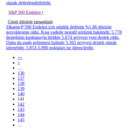
olarak değerlendirilebilir.
S&P 500 Endeksi •
Günü düşüşle tamamladı
S&amp;P 500 Endeksi için günlük değişim %1.86 düşüşle
gerçekleşmiş oldu. Kısa vadede negatif görüntü hakimdir. 5.778
desteğinin kırılmasıyla birlikte 5.674 seviyesi yeni destek oldu.
Daha da aşağı gelinmesi halinde 5.565 seviyesi destek olarak
izlenebilir. 5.853-5.890 noktaları ise dirençlerdir.
««
«
…
136
137
138
139
140
141
142
143
144
145
…