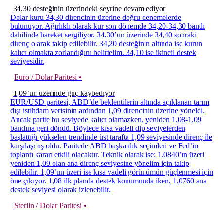
34,30 desteğinin üzerindeki seyrine devam ediyor
Dolar kuru 34,30 direncinin üzerine doğru denemelerde
bulunuyor. Ağırlıklı olarak kur son dönemde 34,20-34,30 bandı
dahilinde hareket sergiliyor. 34,30’un üzerinde 34,40 sonraki
direnç olarak takip edilebilir. 34,20 desteğinin altında ise kurun
kalıcı olmakta zorlandığını belirtelim. 34,10 ise ikincil destek
seviyesidir.
Euro / Dolar Paritesi •
1,09’un üzerinde güç kaybediyor
EUR/USD paritesi, ABD’de beklentilerin altında açıklanan tarım
dışı istihdam verisinin ardından 1,09 direncinin üzerine yöneldi.
Ancak parite bu seviyede kalıcı olamazken, yeniden 1,08-1,09
bandına geri döndü. Böylece kısa vadeli dip seviyelerden
başlattığı yükselen trendinde üst tarafta 1,09 seviyesinde direnç ile
karşılaşmış oldu. Paritede ABD başkanlık seçimleri ve Fed’in
toplantı kararı etkili olacaktır. Teknik olarak ise; 1,0840’ın üzeri
yeniden 1,09 olan ana direnç seviyesine yönelim için takip
edilebilir. 1,09’un üzeri ise kısa vadeli görünümün güçlenmesi için
öne çıkıyor. 1,08 ilk planda destek konumunda iken, 1,0760 ana
destek seviyesi olarak izlenebilir.
Sterlin / Dolar Paritesi •