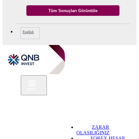
English
ZARAR
OLASILIĞINIZ
FOREX HESAP