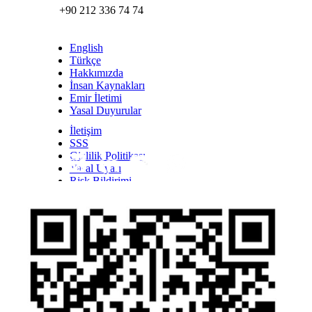
+90 212 336 74 74
English
Türkçe
Hakkımızda
İnsan Kaynakları
Emir İletimi
Yasal Duyurular
İletişim
SSS
Gizlilik Politikası
Yasal Uyarı
Inst
Face
Twitt
Link
Yout
Whatsapp
Risk Bildirimi
Kişisel Verilerin Korunması Kanunu Bilgilendirmesi
YTM - Zamanaşımına Uğrayacak Emanet ve
Alacaklar
Olağanüstü Piyasa Koşulları
Bilgi Toplumu Hizmetleri