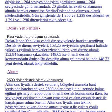
düşük ise 1,264 seviyesinde işlem gördükten sonra 1,264
seviyesinde günü tamamladı. 20 günlük hareketli ortalamanın
altında hareket etmesi ise Sterlin/Dolar adına olumsuz olarak
nitelendirilebilir. Gün içi işlemlerde 1,256 ve 1,238 desteklerini ve
1,291 ve 1,296 dirençlerini takip edeceğiz.
Dolar / Yen Paritesi •
Kısa vadeli dip oluşum çabasında
Dolar/Japon Yeni kısa vadeli dip seviyelerde hareket sergiliyor.
Destek ve direnç seviyeleri; 153,25 seviyesinin geçilmesi halinde
yükseliş eğilimli hareketler izlenebilirken yeni direnç olarak
152,94 karşımıza çıkacaktır. 148,65 ise önemli destek
konumundadır.&nbsp;Bu desteğin altına gelinmesi halinde 148,72
yeni destek olarak takip edilebilir.
Altın •
2600 dolar destek olarak korunuyor
Altın ons fiyatları destek ve direnç bölgeleri arasında bant
içerisinde hareket ediyor. 2600 dolar desteğinin üzerinde kalma
eğilimi gösteriyor. 2600 dolar önemli destek konumunda iken, bu
seviye geri çekilmenin devam etmemesi ve altın onsun destek ile
karşılaşması adına önemli. Altın ons fiyatlarının teknik
göstergelerin yukarı dönme amacı taşıması ile yukarı yönlü
sergileyebileceğini belirtelim. 2660 dolar ise direnç konumunda