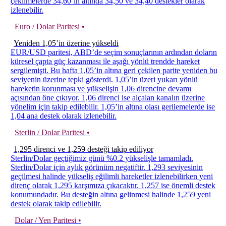
çekilmelerde 34,60’ın altında 34,50 ve 34,40 destekler olarak
izlenebilir.
Euro / Dolar Paritesi •
Yeniden 1,05’in üzerine yükseldi
EUR/USD paritesi, ABD’de seçim sonuçlarının ardından doların
küresel çapta güç kazanması ile aşağı yönlü trendde hareket
sergilemişti. Bu hafta 1,05’in altına geri çekilen parite yeniden bu
seviyenin üzerine tepki gösterdi. 1,05’in üzeri yukarı yönlü
hareketin korunması ve yükselişin 1,06 direncine devamı
açısından öne çıkıyor. 1,06 direnci ise alçalan kanalın üzerine
yönelim için takip edilebilir. 1,05’in altına olası gerilemelerde ise
1,04 ana destek olarak izlenebilir.
Sterlin / Dolar Paritesi •
1,295 direnci ve 1,259 desteği takip ediliyor
Sterlin/Dolar geçtiğimiz günü %0.2 yükselişle tamamladı.
Sterlin/Dolar için aylık görünüm negatiftir. 1,293 seviyesinin
geçilmesi halinde yükseliş eğilimli hareketler izlenebilirken yeni
direnç olarak 1,295 karşımıza çıkacaktır. 1,257 ise önemli destek
konumundadır. Bu desteğin altına gelinmesi halinde 1,259 yeni
destek olarak takip edilebilir.
Dolar / Yen Paritesi •