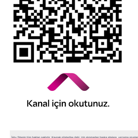
© 2026 QNB Invest,
QNB
iştirakidir.