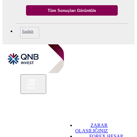
English
ZARAR
OLASILIĞINIZ
FOREX HESAP