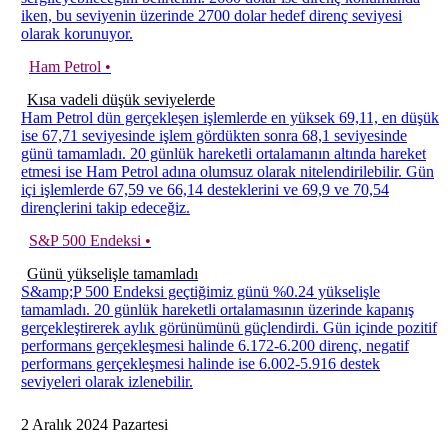
iken, bu seviyenin üzerinde 2700 dolar hedef direnç seviyesi
olarak korunuyor.
Ham Petrol •
Kısa vadeli düşük seviyelerde
Ham Petrol dün gerçekleşen işlemlerde en yüksek 69,11, en düşük
ise 67,71 seviyesinde işlem gördükten sonra 68,1 seviyesinde
günü tamamladı. 20 günlük hareketli ortalamanın altında hareket
etmesi ise Ham Petrol adına olumsuz olarak nitelendirilebilir. Gün
içi işlemlerde 67,59 ve 66,14 desteklerini ve 69,9 ve 70,54
dirençlerini takip edeceğiz.
S&P 500 Endeksi •
Günü yükselişle tamamladı
S&amp;P 500 Endeksi geçtiğimiz günü %0.24 yükselişle
tamamladı. 20 günlük hareketli ortalamasının üzerinde kapanış
gerçekleştirerek aylık görünümünü güçlendirdi. Gün içinde pozitif
performans gerçekleşmesi halinde 6.172-6.200 direnç, negatif
performans gerçekleşmesi halinde ise 6.002-5.916 destek
seviyeleri olarak izlenebilir.
2
Aralık
2024
Pazartesi