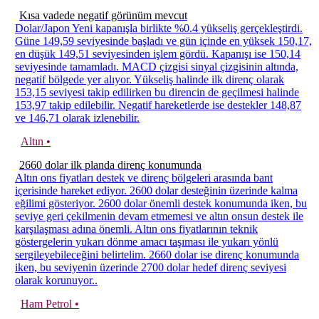
Kısa vadede negatif görünüm mevcut
Dolar/Japon Yeni kapanışla birlikte %0.4 yükseliş gerçekleştirdi.
Güne 149,59 seviyesinde başladı ve gün içinde en yüksek 150,17,
en düşük 149,51 seviyesinden işlem gördü. Kapanışı ise 150,14
seviyesinde tamamladı. MACD çizgisi sinyal çizgisinin altında,
negatif bölgede yer alıyor. Yükseliş halinde ilk direnç olarak
153,15 seviyesi takip edilirken bu direncin de geçilmesi halinde
153,97 takip edilebilir. Negatif hareketlerde ise destekler 148,87
ve 146,71 olarak izlenebilir.
Altın •
2660 dolar ilk planda direnç konumunda
Altın ons fiyatları destek ve direnç bölgeleri arasında bant
içerisinde hareket ediyor. 2600 dolar desteğinin üzerinde kalma
eğilimi gösteriyor. 2600 dolar önemli destek konumunda iken, bu
seviye geri çekilmenin devam etmemesi ve altın onsun destek ile
karşılaşması adına önemli. Altın ons fiyatlarının teknik
göstergelerin yukarı dönme amacı taşıması ile yukarı yönlü
sergileyebileceğini belirtelim. 2660 dolar ise direnç konumunda
iken, bu seviyenin üzerinde 2700 dolar hedef direnç seviyesi
olarak korunuyor..
Ham Petrol •