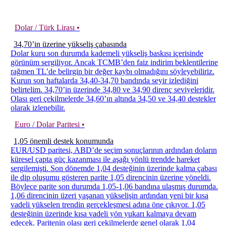
Dolar / Türk Lirası •
34,70’in üzerine yükseliş çabasında
Dolar kuru son durumda kademeli yükseliş baskısı içerisinde
görünüm sergiliyor. Ancak TCMB’den faiz indirim beklentilerine
rağmen TL’de belirgin bir değer kaybı olmadığını söyleyebiliriz.
Kurun son haftalarda 34,40-34,70 bandında seyir izlediğini
belirtelim. 34,70’in üzerinde 34,80 ve 34,90 direnç seviyeleridir.
Olası geri çekilmelerde 34,60’ın altında 34,50 ve 34,40 destekler
olarak izlenebilir.
Euro / Dolar Paritesi •
1,05 önemli destek konumunda
EUR/USD paritesi, ABD’de seçim sonuçlarının ardından doların
küresel çapta güç kazanması ile aşağı yönlü trendde hareket
sergilemişti. Son dönemde 1,04 desteğinin üzerinde kalma çabası
ile dip oluşumu gösteren parite 1,05 direncinin üzerine yöneldi.
Böylece parite son durumda 1,05-1,06 bandına ulaşmış durumda.
1,06 direncinin üzeri yaşanan yükselişin ardından yeni bir kısa
vadeli yükselen trendin gerçekleşmesi adına öne çıkıyor. 1,05
desteğinin üzerinde kısa vadeli yön yukarı kalmaya devam
edecek. Paritenin olası geri çekilmelerde genel olarak 1,04