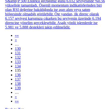
S&amp;P 500 Endeksi geçtiğimiz günü 6.032 seviyesinde %0.56
yükselişle tamamladı. Önemli momentum indikatörlerinden biri
olan RSI değerine bakıldığında ise aşırı alım veya satım
bölgesinde olmadığı görülebilir. Öte yandan, ilk direnç olarak
6.157 seviyesi karşımıza çıkarken bu seviyenin üzerinde 6.194
direncine yönelim gerçekleşebilir. Aşağı yönlü işlemlerde ise
5.981 ve 5.888 destekleri takip edilmelidir.
««
«
…
130
131
132
133
134
135
136
137
138
139
…
»
»»