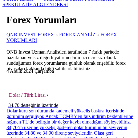
SPEKÜLATİF ALGI ENDEKSİ
Forex Yorumları
QNB INVEST FOREX
FOREX ANALİZ
FOREX
YORUMLARI
QNB Invest Uzman Analistleri tarafından 7 farklı paritede
hazırlanan ve siz değerli yatırımcılarımıza ücretsiz olarak
sunduğumuz forex yorumlarına günlük olarak erişebilir, forex
piyasaları hakkında bilgi sahibi olabilirsiniz.
4
Aralık
2024
Çarşamba
Dolar / Türk Lirası •
34,70 desteğinin üzerinde
Dolar kuru son durumda kademeli yükseliş baskısı içerisinde
görünüm sergiliyor. Ancak TCMB’den faiz indirim beklentilerine
rağmen TL’de belirgin bir değer kaybı olmadığını söyleyebiliriz.
34,70’in üzerine yükseliş gösteren dolar kurunun bu seviyenin
üzerinde 34,80 ve 34,90 direnç seviyeleridir. Olası geri