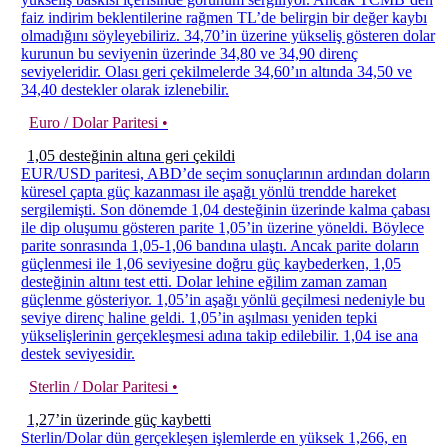
faiz indirim beklentilerine rağmen TL’de belirgin bir değer kaybı
olmadığını söyleyebiliriz. 34,70’in üzerine yükseliş gösteren dolar
kurunun bu seviyenin üzerinde 34,80 ve 34,90 direnç
seviyeleridir. Olası geri çekilmelerde 34,60’ın altında 34,50 ve
34,40 destekler olarak izlenebilir.
Euro / Dolar Paritesi •
1,05 desteğinin altına geri çekildi
EUR/USD paritesi, ABD’de seçim sonuçlarının ardından doların
küresel çapta güç kazanması ile aşağı yönlü trendde hareket
sergilemişti. Son dönemde 1,04 desteğinin üzerinde kalma çabası
ile dip oluşumu gösteren parite 1,05’in üzerine yöneldi. Böylece
parite sonrasında 1,05-1,06 bandına ulaştı. Ancak parite doların
güçlenmesi ile 1,06 seviyesine doğru güç kaybederken, 1,05
desteğinin altını test etti. Dolar lehine eğilim zaman zaman
güçlenme gösteriyor. 1,05’in aşağı yönlü geçilmesi nedeniyle bu
seviye direnç haline geldi. 1,05’in aşılması yeniden tepki
yükselişlerinin gerçekleşmesi adına takip edilebilir. 1,04 ise ana
destek seviyesidir.
Sterlin / Dolar Paritesi •
1,27’in üzerinde güç kaybetti
Sterlin/Dolar dün gerçekleşen işlemlerde en yüksek 1,266, en