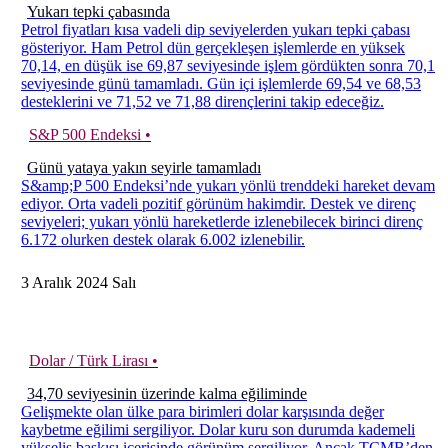
Yukarı tepki çabasında
Petrol fiyatları kısa vadeli dip seviyelerden yukarı tepki çabası
gösteriyor. Ham Petrol dün gerçekleşen işlemlerde en yüksek
70,14, en düşük ise 69,87 seviyesinde işlem gördükten sonra 70,1
seviyesinde günü tamamladı. Gün içi işlemlerde 69,54 ve 68,53
desteklerini ve 71,52 ve 71,88 dirençlerini takip edeceğiz.
S&P 500 Endeksi •
Günü yataya yakın seyirle tamamladı
S&amp;P 500 Endeksi’nde yukarı yönlü trenddeki hareket devam
ediyor. Orta vadeli pozitif görünüm hakimdir. Destek ve direnç
seviyeleri; yukarı yönlü hareketlerde izlenebilecek birinci direnç
6.172 olurken destek olarak 6.002 izlenebilir.
3
Aralık
2024
Salı
Dolar / Türk Lirası •
34,70 seviyesinin üzerinde kalma eğiliminde
Gelişmekte olan ülke para birimleri dolar karşısında değer
kaybetme eğilimi sergiliyor. Dolar kuru son durumda kademeli
yükseliş baskısı içerisinde görünüm sergiliyor. Ancak TCMB’den