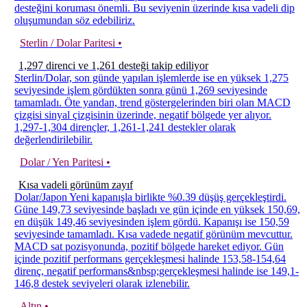
desteğini koruması önemli. Bu seviyenin üzerinde kısa vadeli dip
oluşumundan söz edebiliriz.
Sterlin / Dolar Paritesi •
1,297 direnci ve 1,261 desteği takip ediliyor
Sterlin/Dolar, son günde yapılan işlemlerde ise en yüksek 1,275
seviyesinde işlem gördükten sonra günü 1,269 seviyesinde
tamamladı. Öte yandan, trend göstergelerinden biri olan MACD
çizgisi sinyal çizgisinin üzerinde, negatif bölgede yer alıyor.
1,297-1,304 dirençler, 1,261-1,241 destekler olarak
değerlendirilebilir.
Dolar / Yen Paritesi •
Kısa vadeli görünüm zayıf
Dolar/Japon Yeni kapanışla birlikte %0.39 düşüş gerçekleştirdi.
Güne 149,73 seviyesinde başladı ve gün içinde en yüksek 150,69,
en düşük 149,46 seviyesinden işlem gördü. Kapanışı ise 150,59
seviyesinde tamamladı. Kısa vadede negatif görünüm mevcuttur.
MACD sat pozisyonunda, pozitif bölgede hareket ediyor. Gün
içinde pozitif performans gerçekleşmesi halinde 153,58-154,64
direnç, negatif performans&nbsp;gerçekleşmesi halinde ise 149,1-
146,8 destek seviyeleri olarak izlenebilir.
Altın •