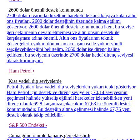
2600 dolar önemli destek konumunda
2700 dolar civarında düzeltme hareketi ile karşı karşıya kalan altın
ons fiyatları, 2600 dolar desteğinin üzerinde kalma eğilimi
gösteriyor. 2600 dolar önemli destek konumunda iken, bu seviye
geri çekilmenin devam etmemesi ve altın onsun destek ile
karşılaşması adına önemli. Altın ons fiyatlarının teknik
göstergelerin yukarı dönme amacı taşıması ile yukarı yönlü
sergileyebileceğini belirtelim. 2660 dolar ise direnç haline
gelirken, bu seviyenin üzerinde 2700 dolar hedef direnç seviyesi
olarak korunuyor..
Ham Petrol •
Kısa vadeli dip seviyelerde
Petrol fiyatları kısa vadeli dip seviyelerden yukarı tepki gösteriyor.
Ham Petrol için destek ve direnç seviyeleri; 70,14 seviyesinin
geçilmesi halinde yükseliş eğilimli hareketler izlenebilirken yeni
direnç olarak 69,8 karşımıza çıkacaktır. 67,68 ise önemli destek
konumundadır. Bu desteğin altına gelinmesi halinde 67,76 yeni
destek olarak takip edilebilir.
S&P 500 Endeksi •
Cuma günü olumlu kapanış gerçekleştirdi