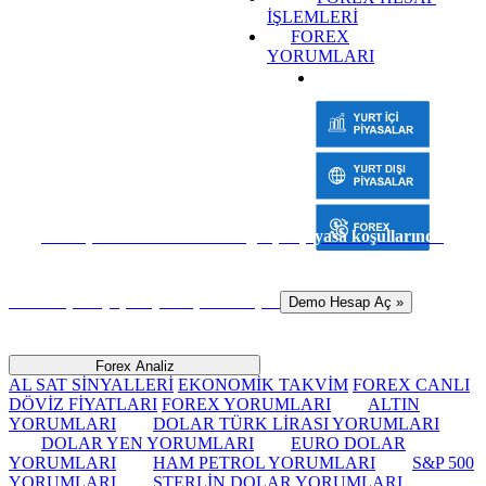
İŞLEMLERİ
FOREX
YORUMLARI
Sanal para ile risk almadan gerçek piyasa koşullarında
hemen işlem yapmaya başlamak için
Demo Hesap Aç »
Forex Analiz
AL SAT SİNYALLERİ
EKONOMİK TAKVİM
FOREX CANLI
DÖVİZ FİYATLARI
FOREX YORUMLARI
ALTIN
YORUMLARI
DOLAR TÜRK LİRASI YORUMLARI
DOLAR YEN YORUMLARI
EURO DOLAR
YORUMLARI
HAM PETROL YORUMLARI
S&P 500
YORUMLARI
STERLİN DOLAR YORUMLARI