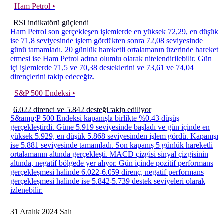
Ham Petrol •
RSI indikatörü güçlendi
Ham Petrol son gerçekleşen işlemlerde en yüksek 72,29, en düşük
ise 71,8 seviyesinde işlem gördükten sonra 72,08 seviyesinde
günü tamamladı. 20 günlük hareketli ortalamanın üzerinde hareket
etmesi ise Ham Petrol adına olumlu olarak nitelendirilebilir. Gün
içi işlemlerde 71,5 ve 70,38 desteklerini ve 73,61 ve 74,04
dirençlerini takip edeceğiz.
S&P 500 Endeksi •
6.022 direnci ve 5.842 desteği takip ediliyor
S&amp;P 500 Endeksi kapanışla birlikte %0.43 düşüş
gerçekleştirdi. Güne 5.919 seviyesinde başladı ve gün içinde en
yüksek 5.929, en düşük 5.868 seviyesinden işlem gördü. Kapanışı
ise 5.881 seviyesinde tamamladı. Son kapanış 5 günlük hareketli
ortalamanın altında gerçekleşti. MACD çizgisi sinyal çizgisinin
altında, negatif bölgede yer alıyor. Gün içinde pozitif performans
gerçekleşmesi halinde 6.022-6.059 direnç, negatif performans
gerçekleşmesi halinde ise 5.842-5.739 destek seviyeleri olarak
izlenebilir.
31
Aralık
2024
Salı