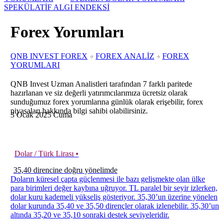
SPEKÜLATİF ALGI ENDEKSİ
Forex Yorumları
QNB INVEST FOREX
FOREX ANALİZ
FOREX
YORUMLARI
QNB Invest Uzman Analistleri tarafından 7 farklı paritede
hazırlanan ve siz değerli yatırımcılarımıza ücretsiz olarak
sunduğumuz forex yorumlarına günlük olarak erişebilir, forex
piyasaları hakkında bilgi sahibi olabilirsiniz.
3
Ocak
2025
Cuma
Dolar / Türk Lirası •
35,40 direncine doğru yönelimde
Doların küresel çapta güçlenmesi ile bazı gelişmekte olan ülke
para birimleri değer kaybına uğruyor. TL paralel bir seyir izlerken,
dolar kuru kademeli yükseliş gösteriyor. 35,30’un üzerine yönelen
dolar kurunda 35,40 ve 35,50 dirençler olarak izlenebilir. 35,30’un
altında 35,20 ve 35,10 sonraki destek seviyeleridir.