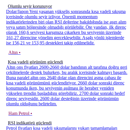
Olumlu seyir korunuyor
Dolar/Japon Yeni yaşanan yükseliş sonrasında kısa vadeli sıkışma
içerisinde olumlu seyir izliyor. Önemli momentum
indikatörlerinden biri olan RSI değerine bakıldığında ise aşırı alım
veya satım bölgesinde olmadığı görülebilir. Öte yandan, ilk direnç
olarak 160,6 seviyesi karşımıza çıkarken bu seviyenin üzerinde
161,27 direncine yönelim gerçekleşebilir. Aşağı yönlü işlemlerde
ise 156,21 ve 153,95 destekleri takip edilmelidir.
Altın •
Kısa vadeli görünüm güçlendi
Altın ons fiyatları 2600-2660 dolar bandının alt tarafına doğru geri
çekilmelerde destek bulurken, bu aralık içerisinde kalmayı başardı.
Buna paralel altın ons 2640 dolar olan direncini aşma çabası ile
kısa vadeli görünümünü güçlendiriyor. 2660 dolar sonraki direnç
konumunda iken, bu seviyenin aşılması ile beraber yeniden
yükselen trendin başladığını görebiliriz. 2700 dolar sonraki hedef
direnç seviyesidir. 2600 dolar desteğinin üzerinde görünümün
olumlu olduğunu belirtelim.
Ham Petrol •
RSI indikatörü güçlendi
Petrol fiyatları kısa vadeli sıkışmalarını yukarı tamamlamaları