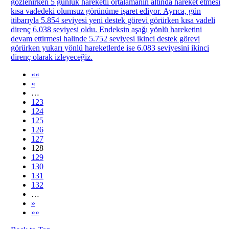
gözlenirken 5 günlük hareketli ortalamanın altında hareket etmesi
kısa vadedeki olumsuz görünüme işaret ediyor. Ayrıca, gün
itibarıyla 5.854 seviyesi yeni destek görevi görürken kısa vadeli
direnç 6.038 seviyesi oldu. Endeksin aşağı yönlü hareketini
devam ettirmesi halinde 5.752 seviyesi ikinci destek görevi
görürken yukarı yönlü hareketlerde ise 6.083 seviyesini ikinci
direnç olarak izleyeceğiz.
««
«
…
123
124
125
126
127
128
129
130
131
132
…
»
»»