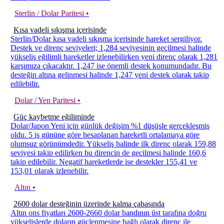
Sterlin / Dolar Paritesi •
Kısa vadeli sıkışma içerisinde
Sterlin/Dolar kısa vadeli sıkışma içerisinde hareket sergiliyor.
Destek ve direnç seviyeleri; 1,284 seviyesinin geçilmesi halinde
yükseliş eğilimli hareketler izlenebilirken yeni direnç olarak 1,281
karşımıza çıkacaktır. 1,247 ise önemli destek konumundadır. Bu
desteğin altına gelinmesi halinde 1,247 yeni destek olarak takip
edilebilir.
Dolar / Yen Paritesi •
Güç kaybetme eğiliminde
Dolar/Japon Yeni için günlük değişim %1 düşüşle gerçekleşmiş
oldu. 5 iş gününe göre hesaplanan hareketli ortalamaya göre
olumsuz görünümdedir. Yükseliş halinde ilk direnç olarak 159,88
seviyesi takip edilirken bu direncin de geçilmesi halinde 160,6
takip edilebilir. Negatif hareketlerde ise destekler 155,41 ve
153,01 olarak izlenebilir.
Altın •
2600 dolar desteğinin üzerinde kalma çabasında
Altın ons fiyatları 2600-2660 dolar bandının üst tarafına doğru
yükselişlerde doların güçlenmesine bağlı olarak direnç ile