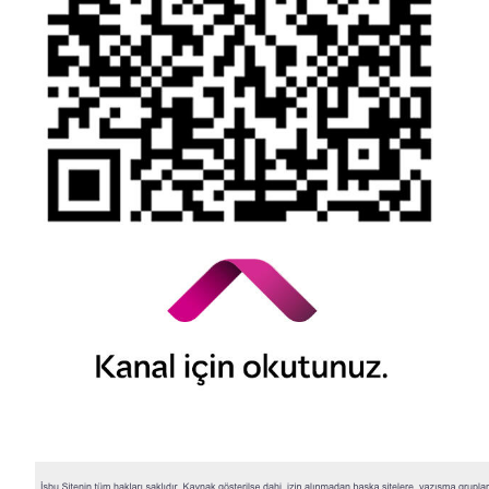
© 2026 QNB Invest,
QNB
iştirakidir.