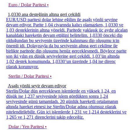
Euro / Dolar Paritesi •
1,0330 ana desteğinin altına geri çekildi
EUR/USD paritesi dolar lehine eğilim ile aşağı yönlü seyrine
devam ediyor. Parite 1,04 civarında kalıcı olamazken, 1,0330 ve
1,03 desteklerinin altına yöneldi. Paritede yaklaşık üç aydır alçalan
kanaldaki hareketin devam ettiğini belirtelim. 1,0330 önceki dip
olduğundan bu seviyenin üzerinde kalınması dip oluşumu için
önemli idi. Dolayısıyla da bu seviyenin altına geri çekilme ile
birlikte paritede dip oluşumu henüz gerçekleşmedi. Böylece parite
son iki yılın en düşük seviyelerine geri çekildi. 1,03’ün altında
1,02 destek konumunda. 1,0330’un üzerinde 1,04 ise direnç
olarak korunuyor.
Sterlin / Dolar Paritesi •
Aşağı yönlü seyir devam ediyor
Sterlin/Dolar dün gerçekleşen işlemlerde en yüksek 1,24, en
düşük ise 1,237 seviyesinde işlem gördükten sonra 1,24
seviyesinde günü tamamladı. 20 günlük hareketli ortalamanın
altında hareket etmesi ise Sterlin/Dolar adına olumsuz olarak
nitelendirilebilir. Gün içi işlemlerde 1,231 ve 1,214 desteklerini ve
1,265 ve 1,271 dirençlerini takip edeceğiz.
Dolar / Yen Paritesi •