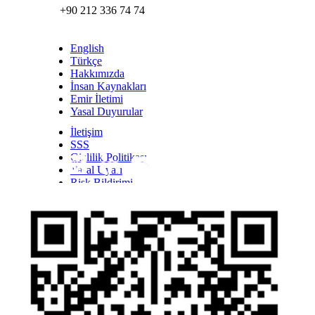
+90 212 336 74 74
English
Türkçe
Hakkımızda
İnsan Kaynakları
Emir İletimi
Yasal Duyurular
İletişim
SSS
Gizlilik Politikası
Yasal Uyarı
Inst
Face
Twitt
Link
Yout
Whatsapp
Risk Bildirimi
Kişisel Verilerin Korunması Kanunu Bilgilendirmesi
YTM - Zamanaşımına Uğrayacak Emanet ve
Alacaklar
Olağanüstü Piyasa Koşulları
Bilgi Toplumu Hizmetleri