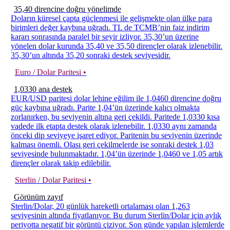
35,40 direncine doğru yönelimde
Doların küresel çapta güçlenmesi ile gelişmekte olan ülke para
birimleri değer kaybına uğradı. TL de TCMB’nin faiz indirim
kararı sonrasında paralel bir seyir izliyor. 35,30’un üzerine
yönelen dolar kurunda 35,40 ve 35,50 dirençler olarak izlenebilir.
35,30’un altında 35,20 sonraki destek seviyesidir.
Euro / Dolar Paritesi •
1,0330 ana destek
EUR/USD paritesi dolar lehine eğilim ile 1,0460 direncine doğru
güç kaybına uğradı. Parite 1,04’ün üzerinde kalıcı olmakta
zorlanırken, bu seviyenin altına geri çekildi. Paritede 1,0330 kısa
vadede ilk etapta destek olarak izlenebilir. 1,0330 aynı zamanda
önceki dip seviyeye işaret ediyor. Paritenin bu seviyenin üzerinde
kalması önemli. Olası geri çekilmelerde ise sonraki destek 1,03
seviyesinde bulunmaktadır. 1,04’ün üzerinde 1,0460 ve 1,05 artık
dirençler olarak takip edilebilir.
Sterlin / Dolar Paritesi •
Görünüm zayıf
Sterlin/Dolar, 20 günlük hareketli ortalaması olan 1,263
seviyesinin altında fiyatlanıyor. Bu durum Sterlin/Dolar için aylık
periyotta negatif bir görüntü çiziyor. Son günde yapılan işlemlerde