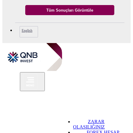
English
ZARAR
OLASILIĞINIZ
FOREX HESAP