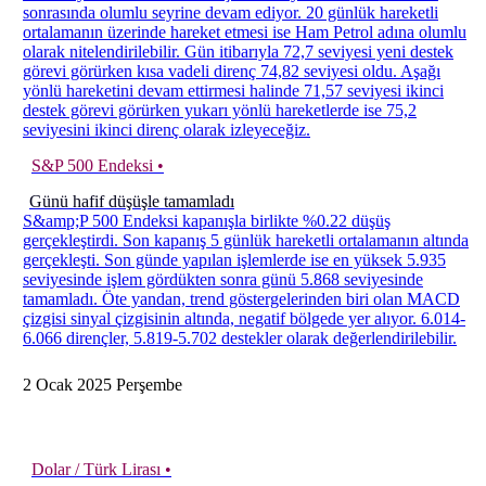
sonrasında olumlu seyrine devam ediyor. 20 günlük hareketli
ortalamanın üzerinde hareket etmesi ise Ham Petrol adına olumlu
olarak nitelendirilebilir. Gün itibarıyla 72,7 seviyesi yeni destek
görevi görürken kısa vadeli direnç 74,82 seviyesi oldu. Aşağı
yönlü hareketini devam ettirmesi halinde 71,57 seviyesi ikinci
destek görevi görürken yukarı yönlü hareketlerde ise 75,2
seviyesini ikinci direnç olarak izleyeceğiz.
S&P 500 Endeksi •
Günü hafif düşüşle tamamladı
S&amp;P 500 Endeksi kapanışla birlikte %0.22 düşüş
gerçekleştirdi. Son kapanış 5 günlük hareketli ortalamanın altında
gerçekleşti. Son günde yapılan işlemlerde ise en yüksek 5.935
seviyesinde işlem gördükten sonra günü 5.868 seviyesinde
tamamladı. Öte yandan, trend göstergelerinden biri olan MACD
çizgisi sinyal çizgisinin altında, negatif bölgede yer alıyor. 6.014-
6.066 dirençler, 5.819-5.702 destekler olarak değerlendirilebilir.
2
Ocak
2025
Perşembe
Dolar / Türk Lirası •