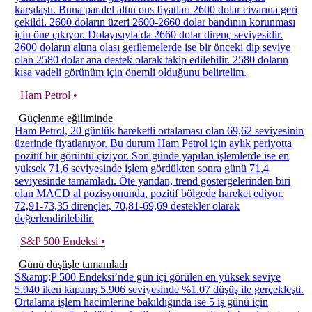
karşılaştı. Buna paralel altın ons fiyatları 2600 dolar civarına geri
çekildi. 2600 doların üzeri 2600-2660 dolar bandının korunması
için öne çıkıyor. Dolayısıyla da 2660 dolar direnç seviyesidir.
2600 doların altına olası gerilemelerde ise bir önceki dip seviye
olan 2580 dolar ana destek olarak takip edilebilir. 2580 doların
kısa vadeli görünüm için önemli olduğunu belirtelim.
Ham Petrol •
Güçlenme eğiliminde
Ham Petrol, 20 günlük hareketli ortalaması olan 69,62 seviyesinin
üzerinde fiyatlanıyor. Bu durum Ham Petrol için aylık periyotta
pozitif bir görüntü çiziyor. Son günde yapılan işlemlerde ise en
yüksek 71,6 seviyesinde işlem gördükten sonra günü 71,4
seviyesinde tamamladı. Öte yandan, trend göstergelerinden biri
olan MACD al pozisyonunda, pozitif bölgede hareket ediyor.
72,91-73,35 dirençler, 70,81-69,69 destekler olarak
değerlendirilebilir.
S&P 500 Endeksi •
Günü düşüşle tamamladı
S&amp;P 500 Endeksi’nde gün içi görülen en yüksek seviye
5.940 iken kapanış 5.906 seviyesinde %1.07 düşüş ile gerçekleşti.
Ortalama işlem hacimlerine bakıldığında ise 5 iş günü için