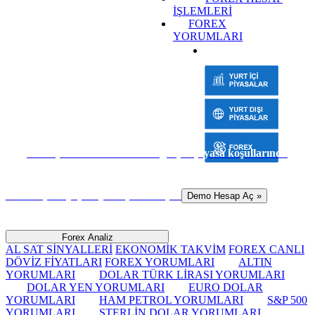
İŞLEMLERİ
FOREX
YORUMLARI
Sanal para ile risk almadan gerçek piyasa koşullarında
hemen işlem yapmaya başlamak için
Demo Hesap Aç »
Forex Analiz
AL SAT SİNYALLERİ
EKONOMİK TAKVİM
FOREX CANLI
DÖVİZ FİYATLARI
FOREX YORUMLARI
ALTIN
YORUMLARI
DOLAR TÜRK LİRASI YORUMLARI
DOLAR YEN YORUMLARI
EURO DOLAR
YORUMLARI
HAM PETROL YORUMLARI
S&P 500
YORUMLARI
STERLİN DOLAR YORUMLARI