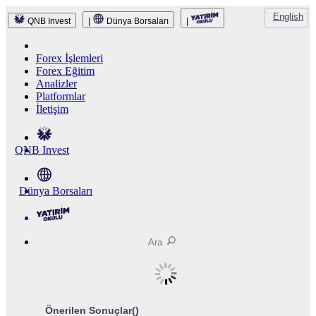
English
QNB Invest
|
Dünya Borsaları
|
Forex İşlemleri
Forex Eğitim
Analizler
Platformlar
İletişim
QNB Invest
Dünya Borsaları
Önerilen Sonuçlar(
)