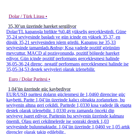
Dolar / Türk Lirası •
35,30’un üzerinde hareket sergiliyor
Dolar/TL kapanışla birlikte %0.48 yükseliş gerçekleştirdi. Güne
35,24 seviyesinde başladı ve gün içinde en yüksek 35,37, en
düşük 35,21 seviyesinden işlem gördü. Kapanışı ise 35,33
seviyesinde tamamladı.&nbsp; Kısa vadede pozitif görünüm
mevcuttur. MACD al pozisyonunda, pozitif bölgede hareket
ediyor. Gün içinde pozitif performans gerçekleşmesi halinde
36,05-36,24 direnç, negatif performans gerçekleşmesi halinde ise
35,05-34,53 destek seviyeleri olarak izlenebilir.
Euro / Dolar Paritesi •
1,04’ün üzerinde güç kaybediyor
EUR/USD paritesi doların güçlenmesi ile 1,0460 direncine güç
kaybetti. Parite 1,04’ün üzerinde kalıcı olmakta zorlanırken, bu
seviyenin altına geri çekildi. Paritede 1,0330 kısa vadede ilk etapta
destek olarak izlenebilir. 1,0330 aynı zamanda önceki dip
seviyeye işaret ediyor. Paritenin bu seviyenin üzerinde kalması
önemli. Olası geri çekilmelerde ise sonraki destek 1,03
seviyesinde bulunmaktadır. 1,04’ün üzerinde 1,0460 ve 1,05 artık
dirençler olarak takip edilebilir..