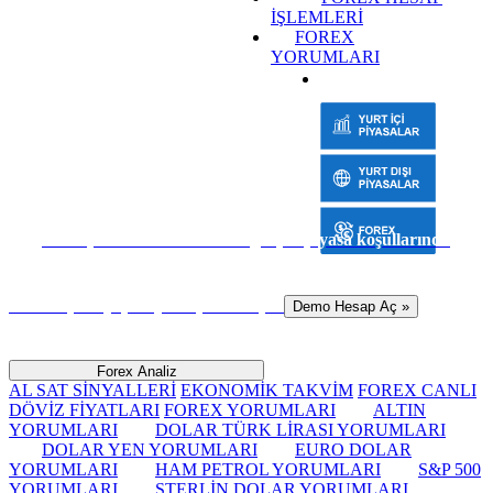
İŞLEMLERİ
FOREX
YORUMLARI
Sanal para ile risk almadan gerçek piyasa koşullarında
hemen işlem yapmaya başlamak için
Demo Hesap Aç »
Forex Analiz
AL SAT SİNYALLERİ
EKONOMİK TAKVİM
FOREX CANLI
DÖVİZ FİYATLARI
FOREX YORUMLARI
ALTIN
YORUMLARI
DOLAR TÜRK LİRASI YORUMLARI
DOLAR YEN YORUMLARI
EURO DOLAR
YORUMLARI
HAM PETROL YORUMLARI
S&P 500
YORUMLARI
STERLİN DOLAR YORUMLARI