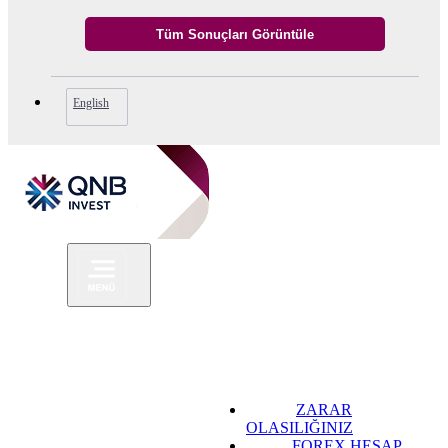
English
ZARAR
OLASILIĞINIZ
FOREX HESAP