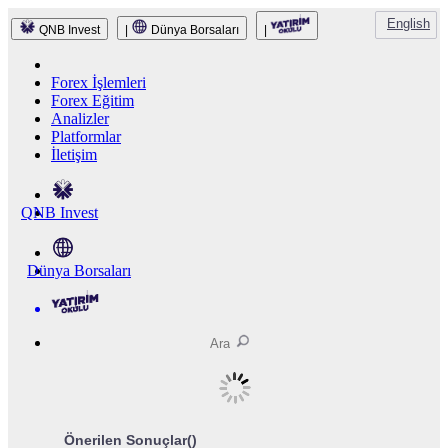
English
QNB Invest
|
Dünya Borsaları
|
Forex İşlemleri
Forex Eğitim
Analizler
Platformlar
İletişim
QNB Invest
Dünya Borsaları
Önerilen Sonuçlar(
)