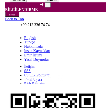
×
BİLGİLENDİRME
Tamam
Back to Top
+90 212 336 74 74
English
Türkçe
Hakkımızda
İnsan Kaynakları
Emir İletimi
Yasal Duyurular
İletişim
SSS
Gizlilik Politikası
Yasal Uyarı
Inst
Face
Twitt
Link
Yout
Whatsapp
Risk Bildirimi
Kişisel Verilerin Korunması Kanunu Bilgilendirmesi
YTM - Zamanaşımına Uğrayacak Emanet ve
Alacaklar
Olağanüstü Piyasa Koşulları