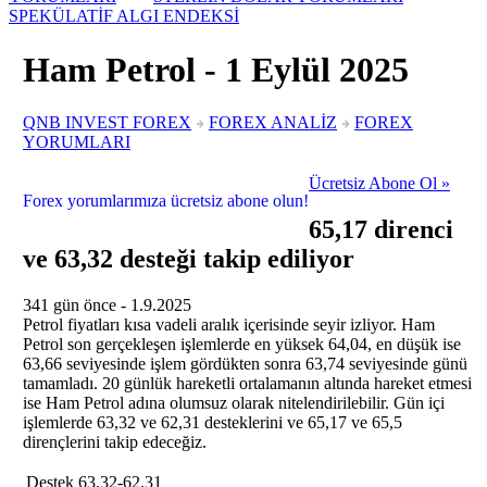
SPEKÜLATİF ALGI ENDEKSİ
Ham Petrol -
1
Eylül
2025
QNB INVEST FOREX
FOREX ANALİZ
FOREX
YORUMLARI
Ücretsiz Abone Ol »
Forex yorumlarımıza ücretsiz abone olun!
65,17 direnci
ve 63,32 desteği takip ediliyor
341 gün önce - 1.9.2025
Petrol fiyatları kısa vadeli aralık içerisinde seyir izliyor. Ham
Petrol son gerçekleşen işlemlerde en yüksek 64,04, en düşük ise
63,66 seviyesinde işlem gördükten sonra 63,74 seviyesinde günü
tamamladı. 20 günlük hareketli ortalamanın altında hareket etmesi
ise Ham Petrol adına olumsuz olarak nitelendirilebilir. Gün içi
işlemlerde 63,32 ve 62,31 desteklerini ve 65,17 ve 65,5
dirençlerini takip edeceğiz.
Destek
63.32-62.31