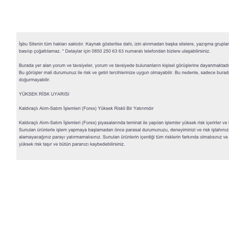
© 2026 QNB Invest,
QNB
iştirakidir.