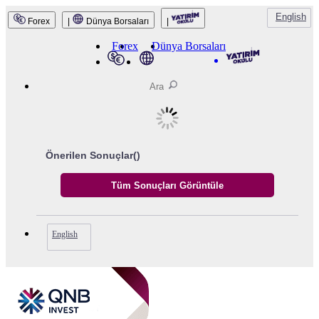
English
Forex
|
Dünya Borsaları
|
Forex
Dünya Borsaları
Önerilen Sonuçlar(
)
English