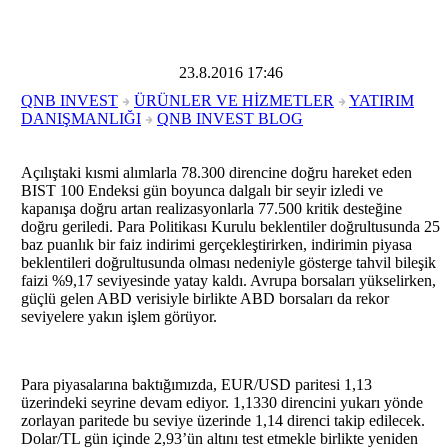
geriledi"
23.8.2016 17:46
QNB INVEST
ÜRÜNLER VE HİZMETLER
YATIRIM
DANIŞMANLIĞI
QNB INVEST BLOG
Açılıştaki kısmi alımlarla 78.300 direncine doğru hareket eden
BIST 100 Endeksi gün boyunca dalgalı bir seyir izledi ve
kapanışa doğru artan realizasyonlarla 77.500 kritik desteğine
doğru geriledi. Para Politikası Kurulu beklentiler doğrultusunda 25
baz puanlık bir faiz indirimi gerçekleştirirken, indirimin piyasa
beklentileri doğrultusunda olması nedeniyle gösterge tahvil bileşik
faizi %9,17 seviyesinde yatay kaldı. Avrupa borsaları yükselirken,
güçlü gelen ABD verisiyle birlikte ABD borsaları da rekor
seviyelere yakın işlem görüyor.
Para piyasalarına baktığımızda, EUR/USD paritesi 1,13
üzerindeki seyrine devam ediyor. 1,1330 direncini yukarı yönde
zorlayan paritede bu seviye üzerinde 1,14 direnci takip edilecek.
Dolar/TL gün içinde 2,93’ün altını test etmekle birlikte yeniden