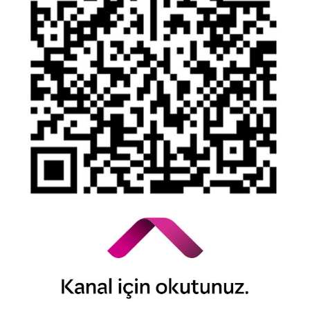
YTM - Zamanaşımına Uğrayacak Emanet ve Alacaklar
Kamuyu Aydınlatma Esaslarına İlişkin Duyuru