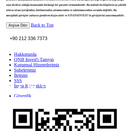
veya eksiksiz olduğu konusunda herhangi bir garanti vermemektedir. Bu nedenle bu bilgilerin ne şekilde
olursa olsun içeriğinden, iletilmesinden, alınmasından ve saklanmasından sorumlu değildir. Bu
mesajdaki görüşler yalnızca gönderen kişiye aittir ve FINANSINVEST’in görüşlerini yansıtmayabilir.
Back to Top
Arşive Dön
+90 212 336 7373
Hakkımızda
QNB Invest'i Tanıyın
Kurumsal Hizmetlerimiz
Şubelerimiz
İletişim
SSS
İnsan Kaynakları
Inst
Face
Twitt
Link
Yout
Whatsapp
Güvenlik
Gizlilik Politikası
Yasal Uyarı
İhbar Formu
Yasal Duyurular
Bilgi Toplumu Hizmetleri
Kişisel Verilerin Korunması