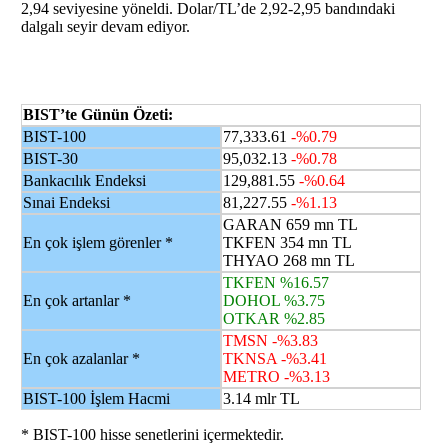
2,94 seviyesine yöneldi. Dolar/TL’de 2,92-2,95 bandındaki
dalgalı seyir devam ediyor.
BIST’te Günün Özeti:
BIST-100
77,333.61
-%0.79
BIST-30
95,032.13
-%0.78
Bankacılık Endeksi
129,881.55
-%0.64
Sınai Endeksi
81,227.55
-%1.13
GARAN 659 mn TL
En çok işlem görenler *
TKFEN 354 mn TL
THYAO 268 mn TL
TKFEN %16.57
En çok artanlar *
DOHOL %3.75
OTKAR %2.85
TMSN -%3.83
En çok azalanlar *
TKNSA -%3.41
METRO -%3.13
BIST-100 İşlem Hacmi
3.14 mlr TL
* BIST-100 hisse senetlerini içermektedir.