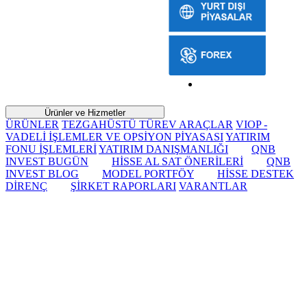
Ürünler ve Hizmetler
ÜRÜNLER
TEZGAHÜSTÜ TÜREV ARAÇLAR
VIOP -
VADELİ İŞLEMLER VE OPSİYON PİYASASI
YATIRIM
FONU İŞLEMLERİ
YATIRIM DANIŞMANLIĞI
QNB
INVEST BUGÜN
HİSSE AL SAT ÖNERİLERİ
QNB
INVEST BLOG
MODEL PORTFÖY
HİSSE DESTEK
DİRENÇ
ŞİRKET RAPORLARI
VARANTLAR
BIST Kapanış:"PPK’dan
beklenen faiz indirimi
gelirken BIST realizasyonlarla