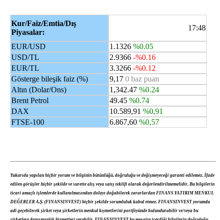
Kur/Faiz/Emtia/Dış
17:48
Piyasalar:
EUR/USD
1.1326
%0.05
USD/TL
2.9366
-%0.16
EUR/TL
3.3266
-%0.12
Gösterge bileşik faiz (%)
9,17
0 baz puan
Altın (Dolar/Ons)
1,342.47
%0.24
Brent Petrol
49.45
%0.74
DAX
10.589,91
%0,91
FTSE-100
6.867,60
%0,57
Yukarıda yapılan hiçbir yorum ve bilginin bütünlüğü, doğruluğu ve değişmeyeceği garanti edilemez. İfade
edilen görüşler hiçbir şekilde ve surette alış veya satış teklifi olarak değerlendirilmemelidir. Bu bilgilerin
ticari amaçlı işlemlerde kullanılmasından dolayı doğabilecek zararlardan FINANS YATIRIM MENKUL
DEĞERLER A.Ş. (FINANSINVEST) hiçbir şekilde sorumluluk kabul etmez. FINANSINVEST yorumda
adi geçebilecek şirket veya şirketlerin menkul kıymetlerini portföyünde bulundurabilir ve/veya bu
şirketlere danışmanlık hizmetleri verebilir. FINANSINVEST bu mesajın içerdiği bilgilerin doğruluğu