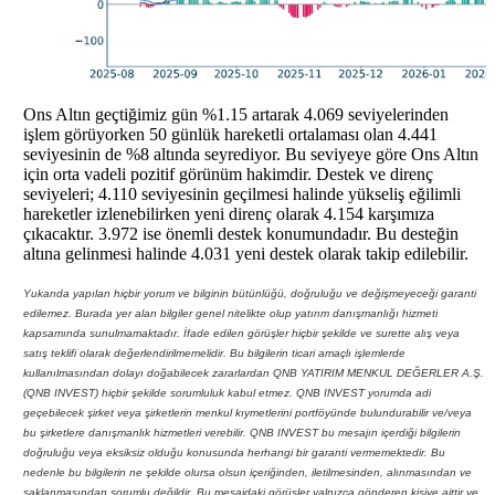
Ons Altın geçtiğimiz gün %1.15 artarak 4.069 seviyelerinden
işlem görüyorken 50 günlük hareketli ortalaması olan 4.441
seviyesinin de %8 altında seyrediyor. Bu seviyeye göre Ons Altın
için orta vadeli pozitif görünüm hakimdir. Destek ve direnç
seviyeleri; 4.110 seviyesinin geçilmesi halinde yükseliş eğilimli
hareketler izlenebilirken yeni direnç olarak 4.154 karşımıza
çıkacaktır. 3.972 ise önemli destek konumundadır. Bu desteğin
altına gelinmesi halinde 4.031 yeni destek olarak takip edilebilir.
Yukarıda yapılan hiçbir yorum ve bilginin bütünlüğü, doğruluğu ve değişmeyeceği garanti
edilemez. Burada yer alan bilgiler genel nitelikte olup yatırım danışmanlığı hizmeti
kapsamında sunulmamaktadır. İfade edilen görüşler hiçbir şekilde ve surette alış veya
satış teklifi olarak değerlendirilmemelidir. Bu bilgilerin ticari amaçlı işlemlerde
kullanılmasından dolayı doğabilecek zararlardan QNB YATIRIM MENKUL DEĞERLER A.Ş.
(QNB INVEST) hiçbir şekilde sorumluluk kabul etmez. QNB INVEST yorumda adi
geçebilecek şirket veya şirketlerin menkul kıymetlerini portföyünde bulundurabilir ve/veya
bu şirketlere danışmanlık hizmetleri verebilir. QNB INVEST bu mesajın içerdiği bilgilerin
doğruluğu veya eksiksiz olduğu konusunda herhangi bir garanti vermemektedir. Bu
nedenle bu bilgilerin ne şekilde olursa olsun içeriğinden, iletilmesinden, alınmasından ve
saklanmasından sorumlu değildir. Bu mesajdaki görüşler yalnızca gönderen kişiye aittir ve