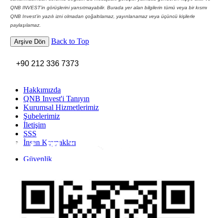
QNB INVEST’in görüşlerini yansıtmayabilir. Burada yer alan bilgilerin tümü veya bir kısmı
QNB Invest’in yazılı izni olmadan çoğaltılamaz, yayınlanamaz veya üçüncü kişilerle
paylaşılamaz.
Back to Top
Arşive Dön
+90 212 336 7373
Hakkımızda
QNB Invest'i Tanıyın
Kurumsal Hizmetlerimiz
Şubelerimiz
İletişim
SSS
İnsan Kaynakları
Inst
Face
Twitt
Link
Yout
Whatsapp
Güvenlik
Gizlilik Politikası
Yasal Uyarı
İhbar Formu
Yasal Duyurular
Bilgi Toplumu Hizmetleri
Kişisel Verilerin Korunması