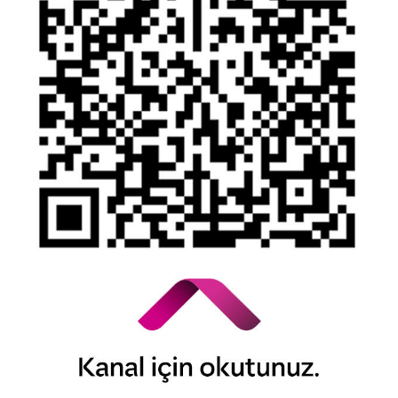
YTM - Zamanaşımına Uğrayacak Emanet ve Alacaklar
Kamuyu Aydınlatma Esaslarına İlişkin Duyuru