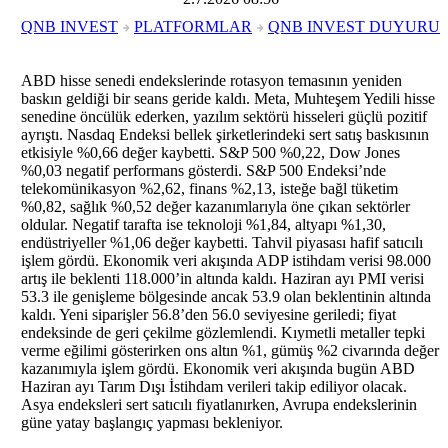
QNB INVEST
PLATFORMLAR
QNB INVEST DUYURU
ABD hisse senedi endekslerinde rotasyon temasının yeniden
baskın geldiği bir seans geride kaldı. Meta, Muhteşem Yedili hisse
senedine öncülük ederken, yazılım sektörü hisseleri güçlü pozitif
ayrıştı. Nasdaq Endeksi bellek şirketlerindeki sert satış baskısının
etkisiyle %0,66 değer kaybetti. S&P 500 %0,22, Dow Jones
%0,03 negatif performans gösterdi. S&P 500 Endeksi’nde
telekomünikasyon %2,62, finans %2,13, isteğe bağl tüketim
%0,82, sağlık %0,52 değer kazanımlarıyla öne çıkan sektörler
oldular. Negatif tarafta ise teknoloji %1,84, altyapı %1,30,
endüstriyeller %1,06 değer kaybetti. Tahvil piyasası hafif satıcılı
işlem gördü. Ekonomik veri akışında ADP istihdam verisi 98.000
artış ile beklenti 118.000’in altında kaldı. Haziran ayı PMI verisi
53.3 ile genişleme bölgesinde ancak 53.9 olan beklentinin altında
kaldı. Yeni siparişler 56.8’den 56.0 seviyesine geriledi; fiyat
endeksinde de geri çekilme gözlemlendi. Kıymetli metaller tepki
verme eğilimi gösterirken ons altın %1, gümüş %2 civarında değer
kazanımıyla işlem gördü. Ekonomik veri akışında bugün ABD
Haziran ayı Tarım Dışı İstihdam verileri takip ediliyor olacak.
Asya endeksleri sert satıcılı fiyatlanırken, Avrupa endekslerinin
güne yatay başlangıç yapması bekleniyor.