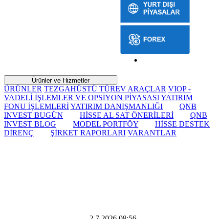
Ürünler ve Hizmetler
ÜRÜNLER
TEZGAHÜSTÜ TÜREV ARAÇLAR
VIOP -
VADELİ İŞLEMLER VE OPSİYON PİYASASI
YATIRIM
FONU İŞLEMLERİ
YATIRIM DANIŞMANLIĞI
QNB
INVEST BUGÜN
HİSSE AL SAT ÖNERİLERİ
QNB
INVEST BLOG
MODEL PORTFÖY
HİSSE DESTEK
DİRENÇ
ŞİRKET RAPORLARI
VARANTLAR
2 Temmuz 2026 Perşembe
Dünya Borsaları Bülteni
2.7.2026 08:56