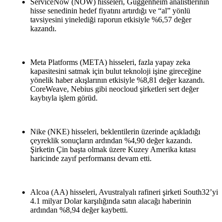
ServiceNow (NOW) hisseleri, Guggenheim analistlerinin
hisse senedinin hedef fiyatını artırdığı ve “al” yönlü
tavsiyesini yinelediği raporun etkisiyle %6,57 değer
kazandı.
Meta Platforms (META) hisseleri, fazla yapay zeka
kapasitesini satmak için bulut teknoloji işine gireceğine
yönelik haber akışlarının etkisiyle %8,81 değer kazandı.
CoreWeave, Nebius gibi neocloud şirketleri sert değer
kaybıyla işlem görüd.
Nike (NKE) hisseleri, beklentilerin üzerinde açıkladığı
çeyreklik sonuçların ardından %4,90 değer kazandı.
Şirketin Çin başta olmak üzere Kuzey Amerika kıtası
haricinde zayıf performansı devam etti.
Alcoa (AA) hisseleri, Avustralyalı rafineri şirketi South32’yi
4.1 milyar Dolar karşılığında satın alacağı haberinin
ardından %8,94 değer kaybetti.