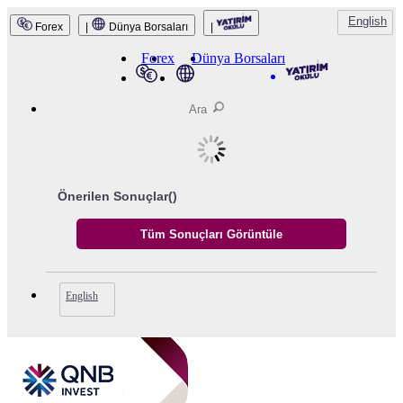
English
Forex
|
Dünya Borsaları
|
Forex
Dünya Borsaları
Önerilen Sonuçlar(
)
English