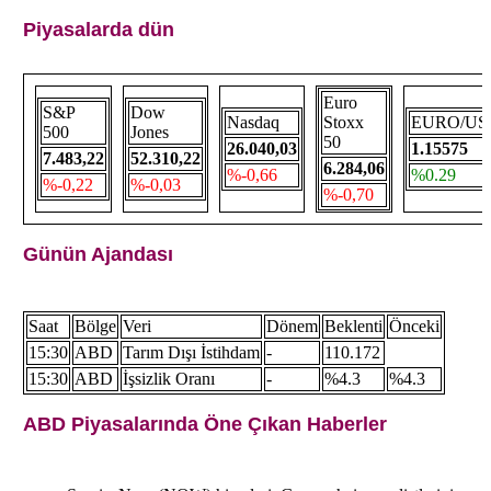
Piyasalarda dün
Euro
S&P
Dow
Nasdaq
Stoxx
EURO/US
500
Jones
50
26.040,03
1.15575
7.483,22
52.310,22
6.284,06
%-0,66
%0.29
%-0,22
%-0,03
%-0,70
Günün Ajandası
Saat
Bölge
Veri
Dönem
Beklenti
Önceki
15:30
ABD
Tarım Dışı İstihdam
-
110.172
15:30
ABD
İşsizlik Oranı
-
%4.3
%4.3
ABD Piyasalarında Öne Çıkan Haberler