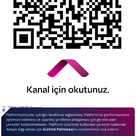
© 2026 QNB Invest,
QNB
iştirakidir.