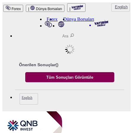
English
Forex
|
Dünya Borsaları
|
QNB Invest
Forex
Dünya Borsaları
Önerilen Sonuçlar(
)
English