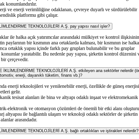
rak konumlandırılır.
erji ve enerji verimliliğine odaklanan, çevreye duyarlı ve sürdürülebilir
endislik platformu gibi çalışır.
MLENDİRME TEKNOLOJİLERİ A.Ş. pay yapısı nasıl işler?
lar ile halka açık yatırımcılar arasındaki mülkiyet ve kontrol ilişkisinin
etin paylarının bir kısmının ana ortaklarda kalması, bir kısmının ise halka
rıca ortaklık yapısı içinde farklı pay grupları bulunabilir ve bu gruplar
ı konumlar yaratabilir. Bu nedenle pay yapısı, şirketin kontrol düzenini 
bir çerçevedir.
LİMLENDİRME TEKNOLOJİLERİ A.Ş. etkileyen ana sektörler nelerdir (ör
tomotiv, enerji, dayanıklı tüketim, finans vb.)?
nda enerji teknolojileri ve yenilenebilir enerji, özellikle de güneş enerjis
tleri gelir.
nik tesisat alanları ile bina ve altyapı odaklı inşaat ve elektromekanik
trik-elektronik ve otomasyon çözümleri de önemli bir etki alanı oluşturu
rj altyapısı ile bağlantılı ulaşım ve teknoloji odaklı sektörler de şirketin
alanlar arasındadır.
NDİRME TEKNOLOJİLERİ A.Ş. bağlı ortaklıkları ve iştirakleri nelerdir?