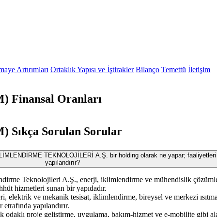
maye Artırımları
Ortaklık Yapısı ve İştirakler
Bilanço
Temettü
İletişim
Finansal Oranları
Sıkça Sorulan Sorular
ENDİRME TEKNOLOJİLERİ A.Ş. bir holding olarak ne yapar; faaliyetleri 
yapılandırır?
dirme Teknolojileri A.Ş., enerji, iklimlendirme ve mühendislik çözüml
hhüt hizmetleri sunan bir yapıdadır.
eri, elektrik ve mekanik tesisat, iklimlendirme, bireysel ve merkezi ısıtm
 etrafında yapılandırır.
 odaklı proje geliştirme, uygulama, bakım-hizmet ve e-mobilite gibi al