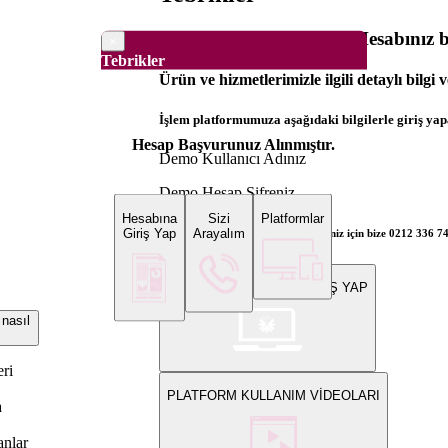
Dünya Borsaları Demo Hesabınız ba
×
Tebrikler
Ürün ve hizmetlerimizle ilgili detaylı bilgi 
İşlem platformumuza aşağıdaki bilgilerle giriş yapa
Hesap Başvurunuz Alınmıştır.
Demo Kullanıcı Adınız
Demo Hesap Şifreniz
Hesabına
Sizi
Platformlar
Giriş Yap
Arayalım
Bilgi ve gerçek hesap açılış talepleriniz için bize 0212 336 7
WEB PLATFORMUNA GİRİŞ YAP
nasıl
eri
PLATFORM KULLANIM VİDEOLARI
a
anlar