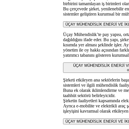
birbirini tamamlayan iş birimleri ola
Bu çerçevede şirket, yenilenebilir en
sistemler geliştiren kurumsal bir müh
ÜÇAY MÜHENDİSLİK ENERJİ VE İKLİ
Üçay Mühendislik’te pay yapısı, ortak
dağıldığını ifade eder. Bu yapı, şirk
kısımda yer alması şeklinde işler. Ay
yönetim ile oy hakkı açısından farkl
yatırımcı tabanını gösteren kurumsal 
ÜÇAY MÜHENDİSLİK ENERJİ VE İK
o
Şirketi etkileyen ana sektörlerin başı
sistemleri ve ilgili mühendislik faaliye
Buna ek olarak iklimlendirme ve meka
taahhüt sektörü belirleyicidir.
Şirketin faaliyetleri kapsamında elek
Ayrıca e-mobilite ve elektrikli araç şa
işleyişini kavramsal olarak etkileyen 
ÜÇAY MÜHENDİSLİK ENERJİ VE İKLİMLE