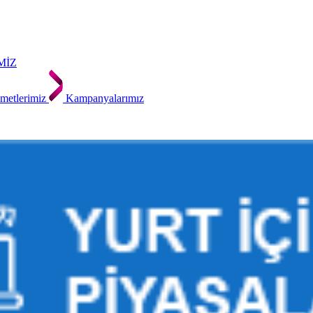
MİZ
metlerimiz
Kampanyalarımız