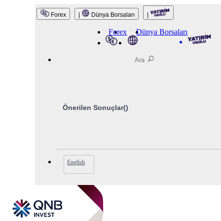
QNB Invest
Forex
|
Dünya Borsaları
|
Forex
Dünya Borsaları
Önerilen Sonuçlar(
)
English