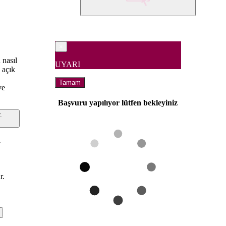
×
 nasıl
UYARI
 açık
Tamam
ve
Başvuru yapılıyor lütfen bekleyiniz
.
i
r.