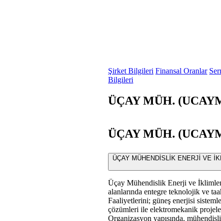
Şirket Bilgileri
Finansal Oranlar
Ser
Bilgileri
ÜÇAY MÜH. (UCAYM) 
ÜÇAY MÜH. (UCAYM) 
ÜÇAY MÜHENDİSLİK ENERJİ VE İKLİML
Üçay Mühendislik Enerji ve İklimlen
alanlarında entegre teknolojik ve taa
Faaliyetlerini; güneş enerjisi sisteml
çözümleri ile elektromekanik projeler
Organizasyon yapısında, mühendislik