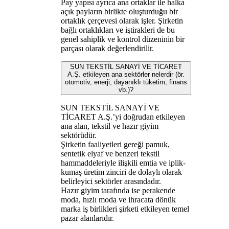
Pay yapısı ayrıca ana ortaklar ile halka
açık payların birlikte oluşturduğu bir
ortaklık çerçevesi olarak işler. Şirketin
bağlı ortaklıkları ve iştirakleri de bu
genel sahiplik ve kontrol düzeninin bir
parçası olarak değerlendirilir.
SUN TEKSTİL SANAYİ VE TİCARET
A.Ş. etkileyen ana sektörler nelerdir (ör.
otomotiv, enerji, dayanıklı tüketim, finans
vb.)?
SUN TEKSTİL SANAYİ VE
TİCARET A.Ş.’yi doğrudan etkileyen
ana alan, tekstil ve hazır giyim
sektörüdür.
Şirketin faaliyetleri gereği pamuk,
sentetik elyaf ve benzeri tekstil
hammaddeleriyle ilişkili emtia ve iplik-
kumaş üretim zinciri de dolaylı olarak
belirleyici sektörler arasındadır.
Hazır giyim tarafında ise perakende
moda, hızlı moda ve ihracata dönük
marka iş birlikleri şirketi etkileyen temel
pazar alanlarıdır.