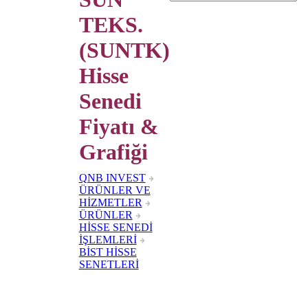
TEKS.
(SUNTK)
Hisse
Senedi
Fiyatı &
Grafiği
QNB INVEST
ÜRÜNLER VE
HİZMETLER
ÜRÜNLER
HİSSE SENEDİ
İŞLEMLERİ
BİST HİSSE
SENETLERİ