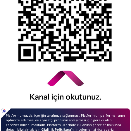
Kamuyu Aydınlatma Esaslarına İlişkin Duyuru
© 2026 QNB Invest,
QNB
iştirakidir.