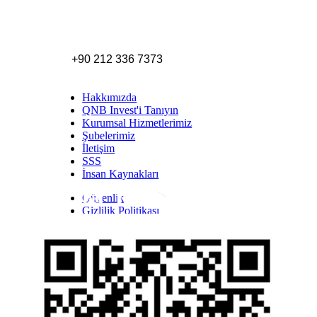
+90 212 336 7373
Hakkımızda
QNB Invest'i Tanıyın
Kurumsal Hizmetlerimiz
Şubelerimiz
İletişim
SSS
İnsan Kaynakları
Güvenlik
Inst
Face
Twitt
Link
Yout
Whatsapp
Gizlilik Politikası
Yasal Uyarı
İhbar Formu
Yasal Duyurular
Bilgi Toplumu Hizmetleri
Kişisel Verilerin Korunması
YTM - Zamanaşımına Uğrayacak Emanet ve
Alacaklar