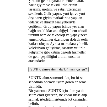
Şirketin gelir kaynakları temel olarak
hazır giyim ve tekstil ürünlerinin
tasarımı, üretimi ve satışı üzerinden
şekillenir. Gelir yapısı, yurt içi ve yurt
dışı hazır giyim markalarına yapılan
tedarik ve ihracat faaliyetleriyle
çeşitlenir. Grup yapısı içinde yer alan
bağlı ortaklıklar aracılığıyla hem tekstil
üretimi hem de teknoloji ve yapay zeka
temelli çözümler üzerinden dolaylı gelir
katkısı oluşur. Ayrıca markalara yönelik
koleksiyon geliştirme, tasarım ve ürün
geliştirme gibi katma değerli hizmetler
de gelir çeşitliliğini artıran unsurlar
arasındadır.
SUNTK alım-satımında 'lot' nasıl çalışır?
SUNTK alım-satımında lot, bu hisse
senedinin borsada işlem gören en temel
birimidir.
Bir yatırımcı SUNTK için alım ya da
satım emri girerken, ne kadar hisse alıp
satmak istediğini sistemde lot cinsinden
belirtir.