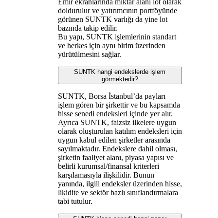
Emir ekranlarında miktar alanı lot olarak
doldurulur ve yatırımcının portföyünde
görünen SUNTK varlığı da yine lot
bazında takip edilir.
Bu yapı, SUNTK işlemlerinin standart
ve herkes için aynı birim üzerinden
yürütülmesini sağlar.
SUNTK hangi endekslerde işlem
görmektedir?
SUNTK, Borsa İstanbul’da payları
işlem gören bir şirkettir ve bu kapsamda
hisse senedi endeksleri içinde yer alır.
Ayrıca SUNTK, faizsiz ilkelere uygun
olarak oluşturulan katılım endeksleri için
uygun kabul edilen şirketler arasında
sayılmaktadır. Endekslere dahil olması,
şirketin faaliyet alanı, piyasa yapısı ve
belirli kurumsal/finansal kriterleri
karşılamasıyla ilişkilidir. Bunun
yanında, ilgili endeksler üzerinden hisse,
likidite ve sektör bazlı sınıflandırmalara
tabi tutulur.