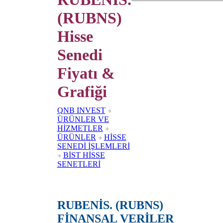
(RUBNS)
Hisse
Senedi
Fiyatı &
Grafiği
QNB INVEST
ÜRÜNLER VE
HİZMETLER
ÜRÜNLER
HİSSE
SENEDİ İŞLEMLERİ
BİST HİSSE
SENETLERİ
RUBENİS. (RUBNS)
FİNANSAL VERİLER