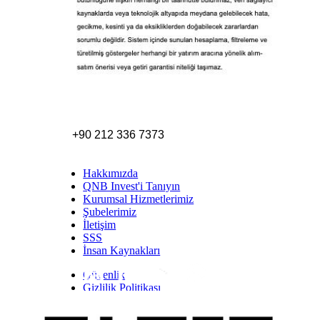
+90 212 336 7373
Hakkımızda
QNB Invest'i Tanıyın
Kurumsal Hizmetlerimiz
Şubelerimiz
İletişim
SSS
İnsan Kaynakları
Güvenlik
Inst
Face
Twitt
Link
Yout
Whatsapp
Gizlilik Politikası
Yasal Uyarı
İhbar Formu