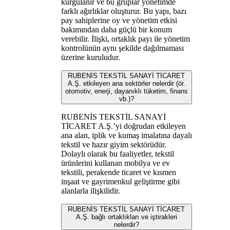
kurgulanır ve bu gruplar yönetimde
farklı ağırlıklar oluşturur. Bu yapı, bazı
pay sahiplerine oy ve yönetim etkisi
bakımından daha güçlü bir konum
verebilir. İlişki, ortaklık payı ile yönetim
kontrolünün aynı şekilde dağılmaması
üzerine kuruludur.
RUBENİS TEKSTİL SANAYİ TİCARET
A.Ş. etkileyen ana sektörler nelerdir (ör.
otomotiv, enerji, dayanıklı tüketim, finans
vb.)?
RUBENİS TEKSTİL SANAYİ
TİCARET A.Ş.’yi doğrudan etkileyen
ana alan, iplik ve kumaş imalatına dayalı
tekstil ve hazır giyim sektörüdür.
Dolaylı olarak bu faaliyetler, tekstil
ürünlerini kullanan mobilya ve ev
tekstili, perakende ticaret ve kısmen
inşaat ve gayrimenkul geliştirme gibi
alanlarla ilişkilidir.
RUBENİS TEKSTİL SANAYİ TİCARET
A.Ş. bağlı ortaklıkları ve iştirakleri
nelerdir?