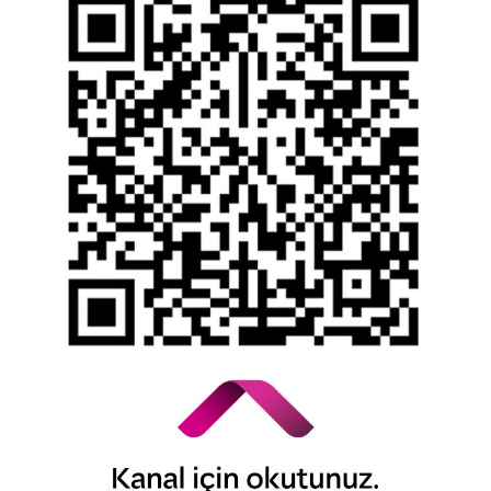
Yasal Duyurular
Bilgi Toplumu Hizmetleri
Kişisel Verilerin Korunması
YTM - Zamanaşımına Uğrayacak Emanet ve
Alacaklar
Kamuyu Aydınlatma Esaslarına İlişkin Duyuru