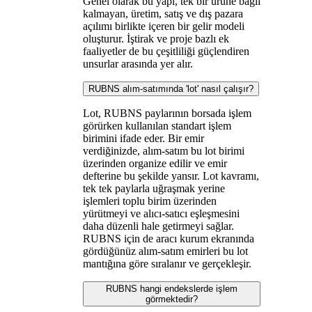
Genel olarak bu yapı, tek bir ürüne bağlı
kalmayan, üretim, satış ve dış pazara
açılımı birlikte içeren bir gelir modeli
oluşturur. İştirak ve proje bazlı ek
faaliyetler de bu çeşitliliği güçlendiren
unsurlar arasında yer alır.
RUBNS alım-satımında 'lot' nasıl çalışır?
Lot, RUBNS paylarının borsada işlem
görürken kullanılan standart işlem
birimini ifade eder. Bir emir
verdiğinizde, alım-satım bu lot birimi
üzerinden organize edilir ve emir
defterine bu şekilde yansır. Lot kavramı,
tek tek paylarla uğraşmak yerine
işlemleri toplu birim üzerinden
yürütmeyi ve alıcı-satıcı eşleşmesini
daha düzenli hale getirmeyi sağlar.
RUBNS için de aracı kurum ekranında
gördüğünüz alım-satım emirleri bu lot
mantığına göre sıralanır ve gerçekleşir.
RUBNS hangi endekslerde işlem
görmektedir?