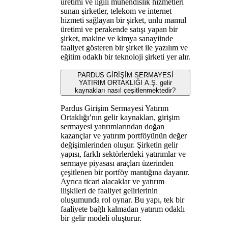
üretimi ve ilgili mühendislik hizmetleri
sunan şirketler, telekom ve internet
hizmeti sağlayan bir şirket, unlu mamul
üretimi ve perakende satışı yapan bir
şirket, makine ve kimya sanayiinde
faaliyet gösteren bir şirket ile yazılım ve
eğitim odaklı bir teknoloji şirketi yer alır.
PARDUS GİRİŞİM SERMAYESİ
YATIRIM ORTAKLIĞI A.Ş. gelir
kaynakları nasıl çeşitlenmektedir?
Pardus Girişim Sermayesi Yatırım
Ortaklığı’nın gelir kaynakları, girişim
sermayesi yatırımlarından doğan
kazançlar ve yatırım portföyünün değer
değişimlerinden oluşur. Şirketin gelir
yapısı, farklı sektörlerdeki yatırımlar ve
sermaye piyasası araçları üzerinden
çeşitlenen bir portföy mantığına dayanır.
Ayrıca ticari alacaklar ve yatırım
ilişkileri de faaliyet gelirlerinin
oluşumunda rol oynar. Bu yapı, tek bir
faaliyete bağlı kalmadan yatırım odaklı
bir gelir modeli oluşturur.