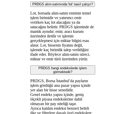
PRDGS alım-satımında 'lot' nasıl çalışır?
Lot, borsada alım-satım emrinin temel
işlem birimidir ve yatırımcı emir
verirken kaç lot alacağını ya da
satacağını belirtir. PRDGS işleminde de
mantık aynıdır; emir, aracı kurum
üzerinden iletilir ve işlemin
gerçekleşmesi için miktar bilgisi esas
alınır. Lot, hissenin fiyatını değil,
işlemde kaç birimlik talep verildiğini
ifade eder. Böylece alım-satım süreci,
miktar ve emir türü üzerinden yürür.
PRDGS hangi endekslerde işlem
görmektedir?
PRDGS, Borsa İstanbul’da payların
işlem gördüğü ana pazar yapısı içinde
yer alan bir hisse senedidir.
Genel endeks yapısı içinde, geniş
ölçekli piyasa endekslerine dahil
olmayan bir pay niteliği taşır.
Ayrıca katılım endeksi benzeri belirli
ilke ve filtrelere dayalı özel endekslere