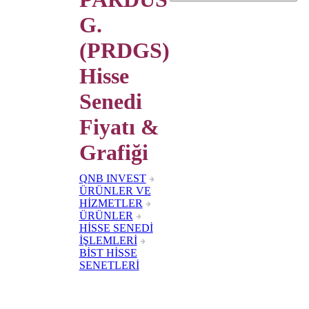
G.
(PRDGS)
Hisse
Senedi
Fiyatı &
Grafiği
QNB INVEST
ÜRÜNLER VE
HİZMETLER
ÜRÜNLER
HİSSE SENEDİ
İŞLEMLERİ
BİST HİSSE
SENETLERİ