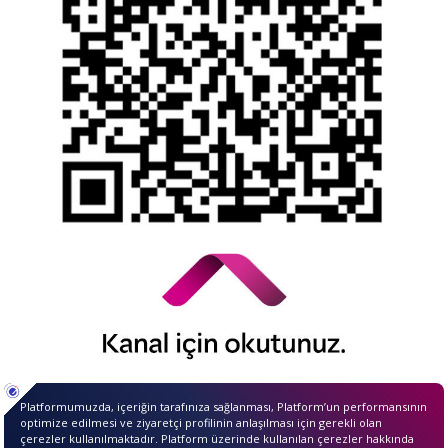
Alacaklar
Kamuyu Aydınlatma Esaslarına İlişkin Duyuru
© 2026 QNB Invest,
QNB
iştirakidir.