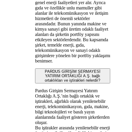
genel enerji faaliyetleri yer alır. Ayrıca
gıda ve özellikle unlu mamuller gibi
alanlar ile telekomünikasyon ve iletişim
hizmetleri de önemli sektörler
arasındadır. Bunun yanında makine ve
kimya sanayi gibi üretim odaklı faaliyet
alanları da şirketin portföy yapısını
etkileyen sektörlerdendir. Bu kapsamda
şirket, temelde enerji, gıda,
telekomünikasyon ve sanayi odaklı
girişimlere yönelen bir portföy yaklaşımı
benimser.
PARDUS GİRİŞİM SERMAYESİ
YATIRIM ORTAKLIĞI A.Ş. bağlı
ortaklıkları ve iştirakleri nelerdir?
Pardus Girişim Sermayesi Yatırım
Ortaklığı A.Ş.’nin bağlı ortaklık ve
iştirakleri, ağırlıklı olarak yenilenebilir
enerji, telekomünikasyon, gıda, makine,
bilgi teknolojileri ve basılı yayın
alanlarında faaliyet gösteren şirketlerden
oluşur.
Bu iştirakler arasında yenilenebilir enerji