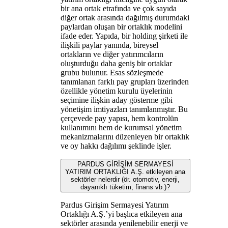
bir ana ortak etrafında ve çok sayıda
diğer ortak arasında dağılmış durumdaki
paylardan oluşan bir ortaklık modelini
ifade eder. Yapıda, bir holding şirketi ile
ilişkili paylar yanında, bireysel
ortakların ve diğer yatırımcıların
oluşturduğu daha geniş bir ortaklar
grubu bulunur. Esas sözleşmede
tanımlanan farklı pay grupları üzerinden
özellikle yönetim kurulu üyelerinin
seçimine ilişkin aday gösterme gibi
yönetişim imtiyazları tanımlanmıştır. Bu
çerçevede pay yapısı, hem kontrolün
kullanımını hem de kurumsal yönetim
mekanizmalarını düzenleyen bir ortaklık
ve oy hakkı dağılımı şeklinde işler.
PARDUS GİRİŞİM SERMAYESİ
YATIRIM ORTAKLIĞI A.Ş. etkileyen ana
sektörler nelerdir (ör. otomotiv, enerji,
dayanıklı tüketim, finans vb.)?
Pardus Girişim Sermayesi Yatırım
Ortaklığı A.Ş.’yi başlıca etkileyen ana
sektörler arasında yenilenebilir enerji ve