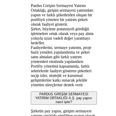
Pardus Girişim Sermayesi Yatırım
Ortaklığı, girişim sermayesi yatırımları
yapan ve farklı şirketlerden oluşan bir
portföyü yöneten bir yatırım şirketi
olarak faaliyet gösterir.
Şirket, büyüme potansiyeli gördüğü
işletmelere ortak olarak veya pay alımı
yoluyla uzun vadeli değer yaratmayı
hedefler.
Faaliyetlerini, sermaye yatırımı, proje
bazlı yeniden yapılandırma ve şirket
satın almaları gibi farklı yatırım
yöntemleri etrafında yapılandırır.
Portföy yönetimi kapsamında, farklı
sektörlerde faaliyet gösteren şirketleri
seçip izler, stratejik ve kurumsal
gelişimlerine katkı sunacak şekilde
yönetim süreçlerine destek verir.
PARDUS GİRİŞİM SERMAYESİ
YATIRIM ORTAKLIĞI A.Ş. pay yapısı
nasıl işler?
Şirketin pay yapısı, girişim sermayesi
yatırım ortaklığı niteliğine uygun olarak