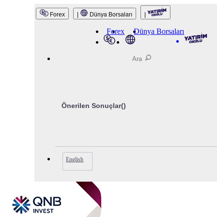
QNB Invest
Forex
|
Dünya Borsaları
|
Forex
Dünya Borsaları
Önerilen Sonuçlar(
)
English