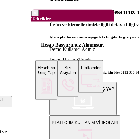
Dünya Borsaları Demo Hesabınız ba
×
Tebrikler
Ürün ve hizmetlerimizle ilgili detaylı bilgi 
İşlem platformumuza aşağıdaki bilgilerle giriş yapa
Hesap Başvurunuz Alınmıştır.
Demo Kullanıcı Adınız
Demo Hesap Şifreniz
Hesabına
Sizi
Platformlar
Giriş Yap
Arayalım
Bilgi ve gerçek hesap açılış talepleriniz için bize 0212 336 7
WEB PLATFORMUNA GİRİŞ YAP
ıl
PLATFORM KULLANIM VİDEOLARI
i ve