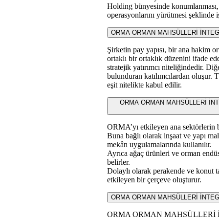
Holding bünyesinde konumlanması, st
operasyonlarını yürütmesi şeklinde iş
ORMA ORMAN MAHSÜLLERİ İNTEGRE S
Şirketin pay yapısı, bir ana hakim o
ortaklı bir ortaklık düzenini ifade e
stratejik yatırımcı niteliğindedir. D
bulunduran katılımcılardan oluşur. 
eşit nitelikte kabul edilir.
ORMA ORMAN MAHSÜLLERİ İNTEGRE 
ORMA’yı etkileyen ana sektörlerin b
Buna bağlı olarak inşaat ve yapı mal
mekân uygulamalarında kullanılır.
Ayrıca ağaç ürünleri ve orman endüst
belirler.
Dolaylı olarak perakende ve konut ta
etkileyen bir çerçeve oluşturur.
ORMA ORMAN MAHSÜLLERİ İNTEGRE SAN
ORMA ORMAN MAHSÜLLERİ İNTEGR