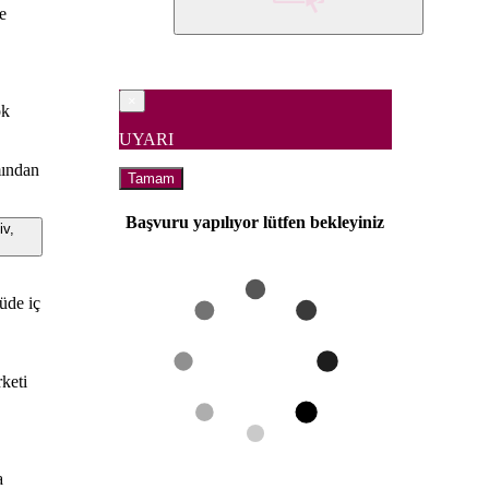
e
×
ok
UYARI
mından
Tamam
Başvuru yapılıyor lütfen bekleyiniz
v,
üde iç
rketi
a