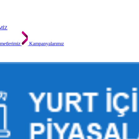
MİZ
metlerimiz
Kampanyalarımız