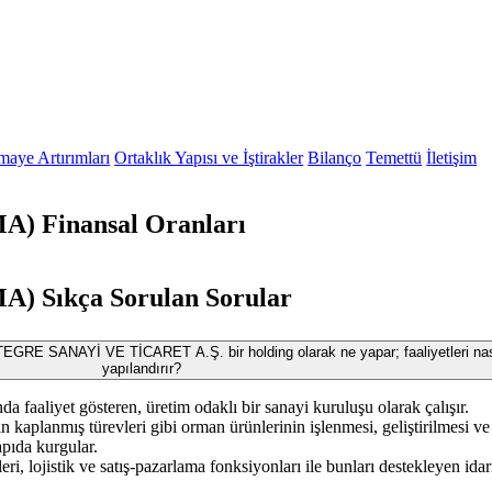
maye Artırımları
Ortaklık Yapısı ve İştirakler
Bilanço
Temettü
İletişim
 Finansal Oranları
Sıkça Sorulan Sorular
SANAYİ VE TİCARET A.Ş. bir holding olarak ne yapar; faaliyetleri nas
yapılandırır?
da faaliyet gösteren, üretim odaklı bir sanayi kuruluşu olarak çalışır.
n kaplanmış türevleri gibi orman ürünlerinin işlenmesi, geliştirilmesi ve
apıda kurgular.
ri, lojistik ve satış-pazarlama fonksiyonları ile bunları destekleyen idar