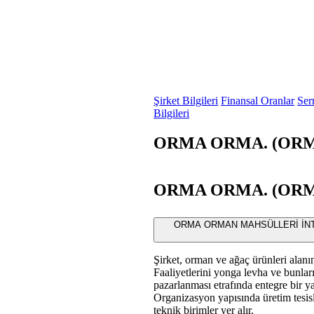
Şirket Bilgileri
Finansal Oranlar
Ser
Bilgileri
ORMA ORMA. (ORMA)
ORMA ORMA. (ORMA) 
ORMA ORMAN MAHSÜLLERİ İNTEGRE 
Şirket, orman ve ağaç ürünleri alanın
Faaliyetlerini yonga levha ve bunları
pazarlanması etrafında entegre bir y
Organizasyon yapısında üretim tesisle
teknik birimler yer alır.