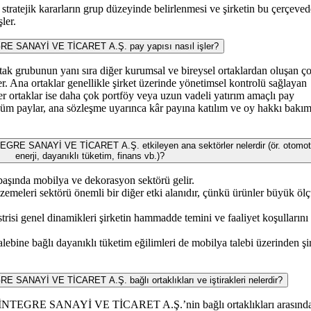
ratejik kararların grup düzeyinde belirlenmesi ve şirketin bu çerçeved
ler.
ANAYİ VE TİCARET A.Ş. pay yapısı nasıl işler?
rtak grubunun yanı sıra diğer kurumsal ve bireysel ortaklardan oluşan ç
der. Ana ortaklar genellikle şirket üzerinde yönetimsel kontrolü sağlayan
iğer ortaklar ise daha çok portföy veya uzun vadeli yatırım amaçlı pay
Tüm paylar, ana sözleşme uyarınca kâr payına katılım ve oy hakkı bakı
SANAYİ VE TİCARET A.Ş. etkileyen ana sektörler nelerdir (ör. otomoti
enerji, dayanıklı tüketim, finans vb.)?
aşında mobilya ve dekorasyon sektörü gelir.
zemeleri sektörü önemli bir diğer etki alanıdır, çünkü ürünler büyük ölç
risi genel dinamikleri şirketin hammadde temini ve faaliyet koşullarını
lebine bağlı dayanıklı tüketim eğilimleri de mobilya talebi üzerinden şi
AYİ VE TİCARET A.Ş. bağlı ortaklıkları ve iştirakleri nelerdir?
E SANAYİ VE TİCARET A.Ş.’nin bağlı ortaklıkları arasınd